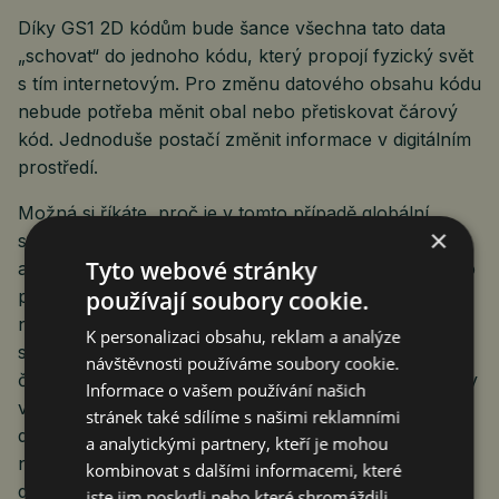
Díky GS1 2D kódům bude šance všechna tato data
„schovat“ do jednoho kódu, který propojí fyzický svět
s tím internetovým. Pro změnu datového obsahu kódu
nebude potřeba měnit obal nebo přetiskovat čárový
kód. Jednoduše postačí změnit informace v digitálním
prostředí.
Možná si říkáte, proč je v tomto případě globální
×
standard tak důležitý, když všechny ty regulace
Tyto webové stránky
a směrnice samy o sobě významně zužují koridor pro
používají soubory cookie.
podnikání. Odpověď je v zásadě jednoduchá. Nikdo
není v hodnotovém řetězci sám a nutnost
K personalizaci obsahu, reklam a analýze
srozumitelné komunikace je zadáním pro každý jeho
návštěvnosti používáme soubory cookie.
článek. Pokud budou společnosti schopny napříč trhy
Informace o vašem používání našich
využívat otevřené globální standardy GS1, které už
stránek také sdílíme s našimi reklamními
dnes používají miliony firem ve 150 zemích světa,
a analytickými partnery, kteří je mohou
náklady na zavedení legislativních požadavků budou
kombinovat s dalšími informacemi, které
dramaticky nižší. Otevřený standard podporuje
jste jim poskytli nebo které shromáždili