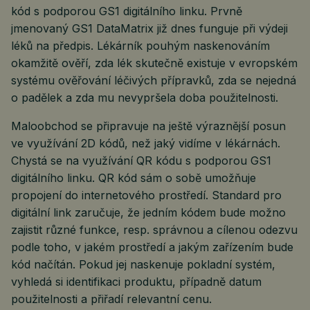
kód s podporou GS1 digitálního linku. Prvně
jmenovaný GS1 DataMatrix již dnes funguje při výdeji
léků na předpis. Lékárník pouhým naskenováním
okamžitě ověří, zda lék skutečně existuje v evropském
systému ověřování léčivých přípravků, zda se nejedná
o padělek a zda mu nevypršela doba použitelnosti.
Maloobchod se připravuje na ještě výraznější posun
ve využívání 2D kódů, než jaký vidíme v lékárnách.
Chystá se na využívání QR kódu s podporou GS1
digitálního linku. QR kód sám o sobě umožňuje
propojení do internetového prostředí. Standard pro
digitální link zaručuje, že jedním kódem bude možno
zajistit různé funkce, resp. správnou a cílenou odezvu
podle toho, v jakém prostředí a jakým zařízením bude
kód načítán. Pokud jej naskenuje pokladní systém,
vyhledá si identifikaci produktu, případně datum
použitelnosti a přiřadí relevantní cenu.