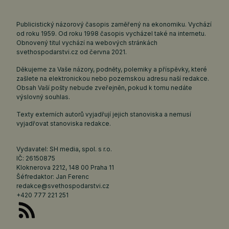
Publicistický názorový časopis zaměřený na ekonomiku. Vychází
od roku 1959. Od roku 1998 časopis vycházel také na internetu.
Obnovený titul vychází na webových stránkách
svethospodarstvi.cz
od června 2021.
Děkujeme za Vaše názory, podněty, polemiky a příspěvky, které
zašlete na elektronickou nebo pozemskou adresu naší redakce.
Obsah Vaší pošty nebude zveřejněn, pokud k tomu nedáte
výslovný souhlas.
Texty externích autorů vyjadřují jejich stanoviska a nemusí
vyjadřovat stanoviska redakce.
Vydavatel: SH media, spol. s r.o.
IČ: 26150875
Kloknerova 2212, 148 00 Praha 11
Šéfredaktor: Jan Ferenc
redakce@svethospodarstvi.cz
+420 777 221 251