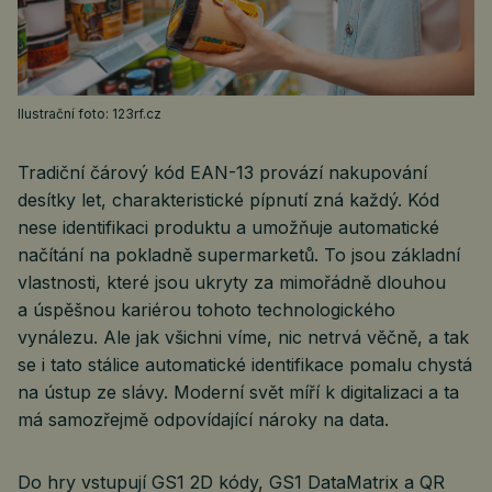
Ilustrační foto: 123rf.cz
Tradiční čárový kód EAN-13 provází nakupování
desítky let, charakteristické pípnutí zná každý. Kód
nese identifikaci produktu a umožňuje automatické
načítání na pokladně supermarketů. To jsou základní
vlastnosti, které jsou ukryty za mimořádně dlouhou
a úspěšnou kariérou tohoto technologického
vynálezu. Ale jak všichni víme, nic netrvá věčně, a tak
se i tato stálice automatické identifikace pomalu chystá
na ústup ze slávy. Moderní svět míří k digitalizaci a ta
má samozřejmě odpovídající nároky na data.
Do hry vstupují GS1 2D kódy, GS1 DataMatrix a QR