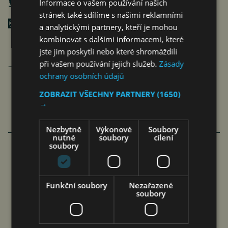
Informace o vašem používání našich
stránek také sdílíme s našimi reklamními
Poslat mailem
a analytickými partnery, kteří je mohou
kombinovat s dalšími informacemi, které
jste jim poskytli nebo které shromáždili
Jan Ferenc
při vašem používání jejich služeb.
Zásady
články autora >
ochrany osobních údajů
ZOBRAZIT VŠECHNY PARTNERY
(1650)
→
Nezbytně
Výkonové
Soubory
VÍCE ČLÁNKU Z BYZNYSU
nutné
soubory
cílení
soubory
RIDERA V HEŘMANICÍCH
POSTUPOVALA SPRÁVNĚ, ČIŽP
Funkční soubory
Nezařazené
soubory
NEZÁKONNĚ
jef
6. 8. 2026