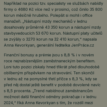
Například na pozici tzv. specialisty ve službách nabídly
firmy o 4680 Kč více než v prosinci, což činilo 35 800
korun měsíčně hrubého. Polepšit si mohli i office
manažeři. „Nástupní mzdy mechaniků v lednu
dosahovaly průměrně 43 350 korun a nástupní mzdy
stavbyvedoucích 53 670 korun. Nástupní platy učitelů
se zvýšily o 3270 korun na 32 410 korun,“ napsala
Anna Kevorkyan, generální ředitelka JenPráce.cz
Finanční bonusy a prémie jsou s 8,8 % i v novém
roce nejnabízenějším zaměstnaneckým benefitem.
Loni tuto pozici získaly hned třikrát před dlouhodobě
oblíbeným příspěvkem na stravování. Ten skončil
v lednu až na pomyslné třetí příčce s 8,3 %, kdy se
před něj dostal ještě benefit v podobě dovolené navíc
s 8,5 procenta. „Trend nabídnout zaměstnancům
možnost další finanční odměny pokračuje i v lednu
2024,“ říká Anna Kevorkyan s tím, že rozdíl mezi