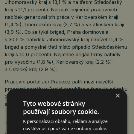
Jihomoravský kraj s 13,1 % a na třetím Středočeský
kraj s 11,1 procenta. Naopak nejméně pracovních
nabídek generoval trh práce v Karlovarském kraji
(1,4 %), Libereckém kraji (3,7 %) a ve Zlínském kraji
(3,9 %). Co se týká brigád, Praha dominovala
s 30,5 % nabídek. Jihomoravský kraj nabízel 11,4 %
brigád a pomyslné třetí místo připadlo Středočeskému
kraji s 10,6 procenta. Nejméně brigád firmy nabídly
pro Vysočinu (1,8 %), Karlovarský kraj (2,2 %)
a Ústecký kraj (2,9 %).
Pracovní portál JenPráce.cz patří mezi největší
pracovní portály v České republice a funguje od roku
×
2013. Stojí za ním společnost Coweo Technologies
Tyto webové stránky
a investiční skupina Pale Fire Capital.
používají soubory cookie.
K personalizaci obsahu, reklam a analýze
návštěvnosti používáme soubory cookie.