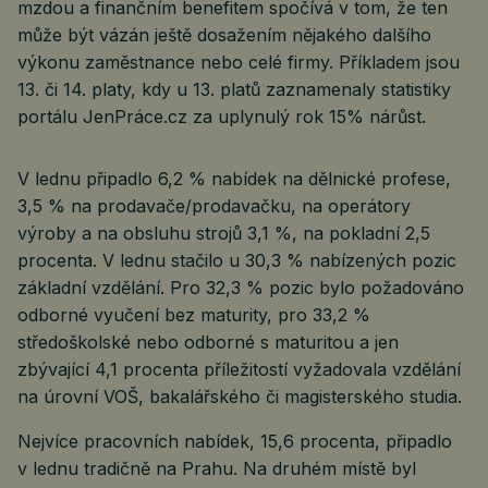
mzdou a finančním benefitem spočívá v tom, že ten
může být vázán ještě dosažením nějakého dalšího
výkonu zaměstnance nebo celé firmy. Příkladem jsou
13. či 14. platy, kdy u 13. platů zaznamenaly statistiky
portálu JenPráce.cz za uplynulý rok 15% nárůst.
V lednu připadlo 6,2 % nabídek na dělnické profese,
3,5 % na prodavače/prodavačku, na operátory
výroby a na obsluhu strojů 3,1 %, na pokladní 2,5
procenta. V lednu stačilo u 30,3 % nabízených pozic
základní vzdělání. Pro 32,3 % pozic bylo požadováno
odborné vyučení bez maturity, pro 33,2 %
středoškolské nebo odborné s maturitou a jen
zbývající 4,1 procenta příležitostí vyžadovala vzdělání
na úrovní VOŠ, bakalářského či magisterského studia.
Nejvíce pracovních nabídek, 15,6 procenta, připadlo
v lednu tradičně na Prahu. Na druhém místě byl