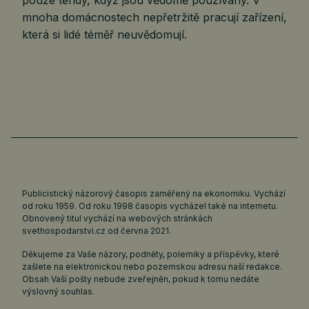
pouze tehdy, když jsou vědomě používány. V
mnoha domácnostech nepřetržitě pracují zařízení,
která si lidé téměř neuvědomují.
Publicistický názorový časopis zaměřený na ekonomiku. Vychází
od roku 1959. Od roku 1998 časopis vycházel také na internetu.
Obnovený titul vychází na webových stránkách
svethospodarstvi.cz
od června 2021.
Děkujeme za Vaše názory, podněty, polemiky a příspěvky, které
zašlete na elektronickou nebo pozemskou adresu naší redakce.
Obsah Vaší pošty nebude zveřejněn, pokud k tomu nedáte
výslovný souhlas.