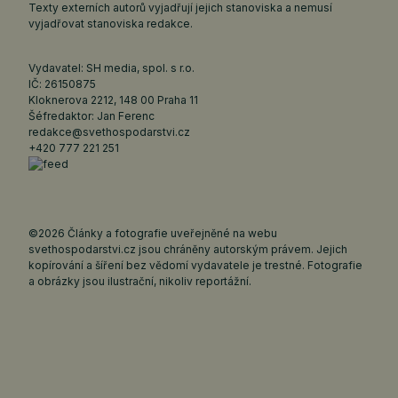
Texty externích autorů vyjadřují jejich stanoviska a nemusí
vyjadřovat stanoviska redakce.
Vydavatel: SH media, spol. s r.o.
IČ: 26150875
Kloknerova 2212, 148 00 Praha 11
Šéfredaktor: Jan Ferenc
redakce@svethospodarstvi.cz
+420 777 221 251
©2026 Články a fotografie uveřejněné na webu
svethospodarstvi.cz jsou chráněny autorským právem. Jejich
kopírování a šíření bez vědomí vydavatele je trestné. Fotografie
a obrázky jsou ilustrační, nikoliv reportážní.