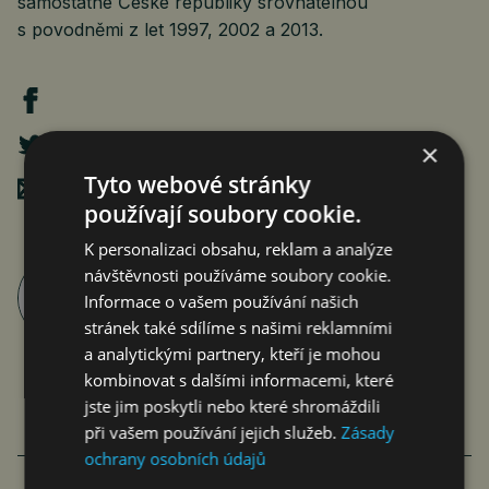
samostatné České republiky srovnatelnou
s povodněmi z let 1997, 2002 a 2013.
×
Tyto webové stránky
Poslat mailem
používají soubory cookie.
K personalizaci obsahu, reklam a analýze
návštěvnosti používáme soubory cookie.
Roman Pospíšil
Informace o vašem používání našich
články autora >
stránek také sdílíme s našimi reklamními
a analytickými partnery, kteří je mohou
kombinovat s dalšími informacemi, které
jste jim poskytli nebo které shromáždili
při vašem používání jejich služeb.
Zásady
VÍCE ČLÁNKU Z BYZNYSU
ochrany osobních údajů