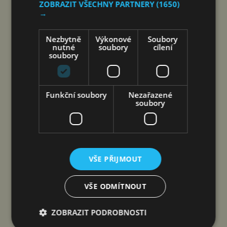
ZOBRAZIT VŠECHNY PARTNERY
(1650)
→
RIDERA V HEŘMANICÍCH
POSTUPOVALA SPRÁVNĚ, ČIŽP
Nezbytně
Výkonové
Soubory
nutné
soubory
cílení
NEZÁKONNĚ
soubory
jef
6. 8. 2026
Funkční soubory
Nezařazené
soubory
VŠE PŘIJMOUT
VŠE ODMÍTNOUT
Společnost Ridera Bohemia, proti které bylo
ZOBRAZIT PODROBNOSTI
Českou inspekcí životního prostředí (ČIŽP) čtyři