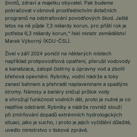
životů, zdraví a majetku obyvatel. Pak budeme
pokračovat v obnově prostřednictvím dotačních
programů na odstraňování povodňových škod. Ještě
letos na ně půjde 7,3 miliardy korun, pro příští rok je
potřeba 6,3 miliardy korun,“ řekl ministr zemědělství
Marek Výborný (KDU-ČSL).
Živel v září 2024 poničil na některých místech
například protipovodňová opatření, přerušil vodovody
a kanalizace, zatopil čistírny a úpravny vod a zbořil
břehová opevnění. Rybníky, vodní nádrže a toky
zanesl bahnem a přehradil naplaveninami a spadlými
stromy. Nánosy a bariéry snižují průtok vody
a ohrožují funkčnost vodních děl, proto je nutné je co
nejdříve odstranit. Rybníky a nádrže rovněž slouží
při zmírňování dopadů extrémních hydrologických
situaci, jako je sucho, i proto je jejich vyčištění důležité,
uvedlo ministrstvo v tiskové zprávě.