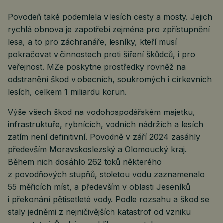
Povodeň také podemlela v lesích cesty a mosty. Jejich
rychlá obnova je zapotřebí zejména pro zpřístupnění
lesa, a to pro záchranáře, lesníky, kteří musí
pokračovat v činnostech proti šíření škůdců, i pro
veřejnost. MZe poskytne prostředky rovněž na
odstranění škod v obecních, soukromých i církevních
lesích, celkem 1 miliardu korun.
Výše všech škod na vodohospodářském majetku,
infrastruktuře, rybnících, vodních nádržích a lesích
zatím není definitivní. Povodně v září 2024 zasáhly
především Moravskoslezský a Olomoucký kraj.
Během nich dosáhlo 262 toků některého
z povodňových stupňů, stoletou vodu zaznamenalo
55 měřicích míst, a především v oblasti Jeseníků
i překonání pětisetleté vody. Podle rozsahu a škod se
staly jedněmi z nejničivějších katastrof od vzniku