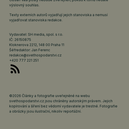
výslovný souhlas.
Texty externích autorů vyjadřují jejich stanoviska a nemusí
vyjadřovat stanoviska redakce.
Vydavatel: SH media, spol. s r.o.
IČ: 26150875
Kloknerova 2212, 148 00 Praha 11
Šéfredaktor: Jan Ferenc
redakce@svethospodarstvi.cz
+420 777 221 251
©2026 Články a fotografie uveřejněné na webu
svethospodarstvi.cz jsou chráněny autorským právem. Jejich
kopírování a šíření bez vědomí vydavatele je trestné. Fotografie
a obrázky jsou ilustrační, nikoliv reportážní.