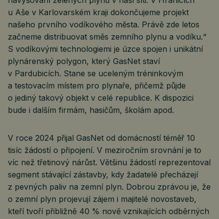
navyšování zelených plynů v naší síti. V Hranicích
u Aše v Karlovarském kraji dokončujeme projekt
našeho prvního vodíkového města. Právě zde letos
začneme distribuovat směs zemního plynu a vodíku.“
S vodíkovými technologiemi je úzce spojen i unikátní
plynárenský polygon, který GasNet staví
v Pardubicích. Stane se uceleným tréninkovým
a testovacím místem pro plynaře, přičemž půjde
o jediný takový objekt v celé republice. K dispozici
bude i dalším firmám, hasičům, školám apod.
V roce 2024 přijal GasNet od domácností téměř 10
tisíc žádostí o připojení. V meziročním srovnání je to
víc než třetinový nárůst. Většinu žádostí reprezentoval
segment stávající zástavby, kdy žadatelé přecházejí
z pevných paliv na zemní plyn. Dobrou zprávou je, že
o zemní plyn projevují zájem i majitelé novostaveb,
kteří tvoří přibližně 40 % nově vznikajících odběrných