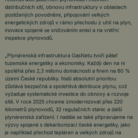
distribučních sítí, obnovu infrastruktury v oblastech
postižených povodněmi, připojování velkých
energetických zdrojů v rámci přechodu z uhlí na plyn,
inovace spojené se snižováním emisí a na vnitřní
inspekce plynovodů.
„Plynárenská infrastruktura GasNetu tvoří páteř
tuzemské energetiky a ekonomiky. Každý den na ni
spoléhá přes 2,3 milionu domácností a firem na 80 %
území České republiky. Naší absolutní prioritou
zůstává bezpečná a spolehlivá distribuce plynu, což
vyžaduje systematické investice do obnovy a rozvoje
sítě. V roce 2025 chceme zmodernizovat přes 220
kilometrů plynovodů, 32 regulačních stanic a další
plynárenská zařízení. I nadále se také připravujeme na
výzvy spojené s dekarbonizací české energetiky, jako
je například přechod tepláren a velkých zdrojů na