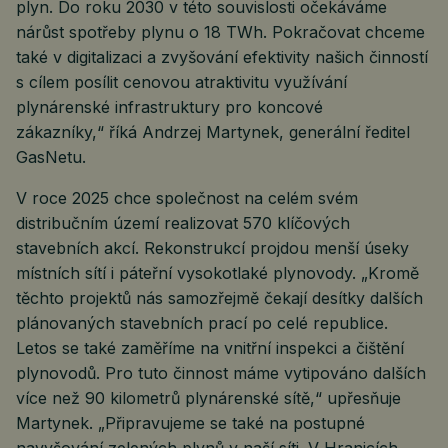
plyn. Do roku 2030 v této souvislosti očekáváme
nárůst spotřeby plynu o 18 TWh. Pokračovat chceme
také v digitalizaci a zvyšování efektivity našich činností
s cílem posílit cenovou atraktivitu využívání
plynárenské infrastruktury pro koncové
zákazníky,“ říká Andrzej Martynek, generální ředitel
GasNetu.
V roce 2025 chce společnost na celém svém
distribučním území realizovat 570 klíčových
stavebních akcí. Rekonstrukcí projdou menší úseky
místních sítí i páteřní vysokotlaké plynovody. „Kromě
těchto projektů nás samozřejmě čekají desítky dalších
plánovaných stavebních prací po celé republice.
Letos se také zaměříme na vnitřní inspekci a čištění
plynovodů. Pro tuto činnost máme vytipováno dalších
více než 90 kilometrů plynárenské sítě,“ upřesňuje
Martynek. „Připravujeme se také na postupné