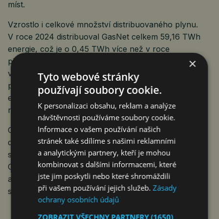
míst.
Vzrostlo i celkové množství distribuovaného plynu.
V roce 2024 distribuoval GasNet celkem 59,16 TWh
energie, což je o 0,45 TWh více než v roce
×
předchozím. Za zvýšením stojí zejména spotřeba
v segmentu velkých a středních odběratelů, jako jsou
Tyto webové stránky
průmyslové podniky, chemické závody nebo
používají soubory cookie.
energetické podniky a teplárny. Ty plánují pro příští
K personalizaci obsahu, reklam a analýze
roky přechod z uhlí na plyn.
návštěvnosti používáme soubory cookie.
Informace o vašem používání našich
GasNet je provozovatel největší plynárenské
stránek také sdílíme s našimi reklamními
distribuční soustavy v České republice. Vlastníky
a analytickými partnery, kteří je mohou
skupiny GasNet jsou společnosti ČEZ, British
kombinovat s dalšími informacemi, které
Columbia Investment Management Corporation (BCI)
jste jim poskytli nebo které shromáždili
a Allianz Capital Partners (zastupující pojišťovací
při vašem používání jejich služeb.
Zásady
společnosti skupiny Allianz).
ochrany osobních údajů
ZOBRAZIT VŠECHNY PARTNERY
(1650)