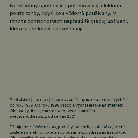
Ne všechny spotřebiče spotřebovávají elektřinu
pouze tehdy, když jsou vědomě používány. V
mnoha domácnostech nepřetržitě pracují zařízení,
která si lidé téměř neuvědomují.
Publicistický názorový časopis zaměřený na ekonomiku. Vychází
od roku 1959. Od roku 1998 časopis vycházel také na internetu.
Obnovený titul vychází na webových stránkách
svethospodarstvi.cz
od června 2021.
Děkujeme za Vaše názory, podněty, polemiky a příspěvky, které
zašlete na elektronickou nebo pozemskou adresu naší redakce.
Obsah Vaší pošty nebude zveřejněn, pokud k tomu nedáte