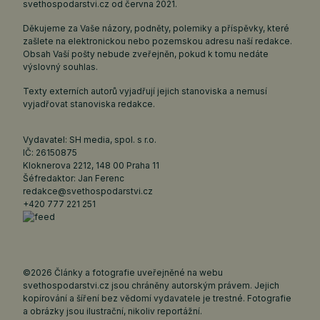
svethospodarstvi.cz
od června 2021.
Děkujeme za Vaše názory, podněty, polemiky a příspěvky, které
zašlete na elektronickou nebo pozemskou adresu naší redakce.
Obsah Vaší pošty nebude zveřejněn, pokud k tomu nedáte
výslovný souhlas.
Texty externích autorů vyjadřují jejich stanoviska a nemusí
vyjadřovat stanoviska redakce.
Vydavatel: SH media, spol. s r.o.
IČ: 26150875
Kloknerova 2212, 148 00 Praha 11
Šéfredaktor: Jan Ferenc
redakce@svethospodarstvi.cz
+420 777 221 251
©2026 Články a fotografie uveřejněné na webu
svethospodarstvi.cz jsou chráněny autorským právem. Jejich
kopírování a šíření bez vědomí vydavatele je trestné. Fotografie
a obrázky jsou ilustrační, nikoliv reportážní.