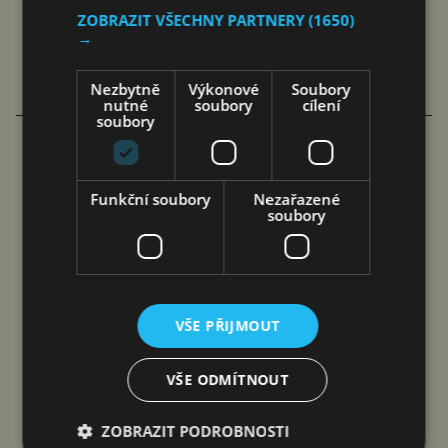
ZOBRAZIT VŠECHNY PARTNERY
(1650)
→
Nezbytně
Výkonové
Soubory
nutné
soubory
cílení
VÍCE ČLÁNKU Z BYZNYSU
soubory
INTEL A FORTINET
Funkční soubory
Nezařazené
VYVINOU
soubory
KYBERBEZPEČNĚJŠÍ
PROCESOR
jef
4. 8. 2026
VŠE PŘIJMOUT
VŠE ODMÍTNOUT
Společnosti Intel Corporation a Fortinet oznámily
ZOBRAZIT PODROBNOSTI