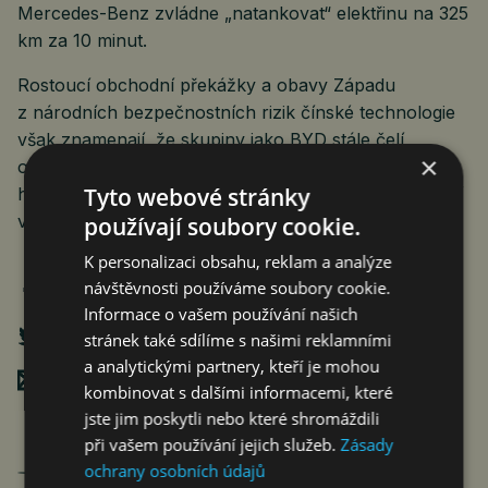
Mercedes-Benz zvládne „natankovat“ elektřinu na 325
km za 10 minut.
Rostoucí obchodní překážky a obavy Západu
z národních bezpečnostních rizik čínské technologie
však znamenají, že skupiny jako BYD stále čelí
×
obrovské nejistotě ohledně přístupu na trhy za
Tyto webové stránky
hranicemi Číny. BYD chystá velkou investici do vlastní
výroby v Maďarsku.
používají soubory cookie.
K personalizaci obsahu, reklam a analýze
návštěvnosti používáme soubory cookie.
Informace o vašem používání našich
stránek také sdílíme s našimi reklamními
a analytickými partnery, kteří je mohou
Poslat mailem
kombinovat s dalšími informacemi, které
jste jim poskytli nebo které shromáždili
při vašem používání jejich služeb.
Zásady
Jan Ferenc
ochrany osobních údajů
články autora >