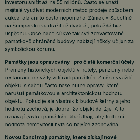
investorů snížit až na 55 miliónů. Často se snaží
majitelé využívat moderních metod prodeje způsobem
aukce, ale ani to často nepomáhá. Zámek v Sobotíně
na Šumpersku se dražil už dvakrát, pokaždé bez
úspěchu. Obce nebo církve tak své zdevastované
památkově chráněné budovy nabízejí někdy už jen za
symbolickou korunu.
Památky jsou opravovány i pro čistě komerční účely
Přeměny historických objektů v hotely, penzióny nebo
restaurace ne vždy vidí rádi památkáři. Změna využití
objektu s sebou často nese nutné opravy, které
narušují památkovou a architektonickou hodnotu
objektu. Pokud je ale vlastník k budově šetrný a jeho
hodnotu zachová, je dobré, že objekt dál žije. A to
uznávají často i památkáři, kteří dbají, aby kulturní
hodnota nemovitosti byla co nejvíce zachována.
Novou šanci mají památky, které získají nové