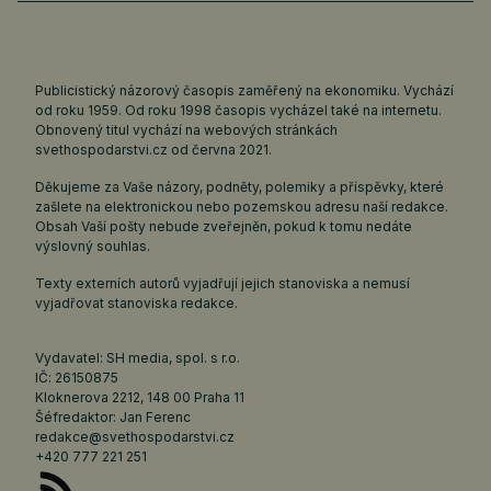
Publicistický názorový časopis zaměřený na ekonomiku. Vychází
od roku 1959. Od roku 1998 časopis vycházel také na internetu.
Obnovený titul vychází na webových stránkách
svethospodarstvi.cz
od června 2021.
Děkujeme za Vaše názory, podněty, polemiky a příspěvky, které
zašlete na elektronickou nebo pozemskou adresu naší redakce.
Obsah Vaší pošty nebude zveřejněn, pokud k tomu nedáte
výslovný souhlas.
Texty externích autorů vyjadřují jejich stanoviska a nemusí
vyjadřovat stanoviska redakce.
Vydavatel: SH media, spol. s r.o.
IČ: 26150875
Kloknerova 2212, 148 00 Praha 11
Šéfredaktor: Jan Ferenc
redakce@svethospodarstvi.cz
+420 777 221 251