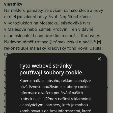
vlastníky
Na některé památky se ovšem usmálo štěstí a nový
majitel jim vdechl nový život. Například zámek
v Korozlukách na Mostecku, středověká tvrz
v Malešově nebo Zámek Protivín. Ten v dávné
minulosti patřil Lucemburkům a sloužil i Karlovi IV.
Nedávno téměř rozpadlý zámek získal a pečlivě jej
rekonstruuje malajský královský fond Royal Capital
Club.
×
Tyto webové stránky
„Zámek Protivín má za sebou významný historický
používají soubory cookie.
vývoj od gotiky, přes renesanci, baroko, rokokovou
K personalizaci obsahu, reklam a analýze
vestavbu interiéru. V posledních osmedesáti letech
návštěvnosti používáme soubory cookie.
však chátral. Naším hlavním koncepčním prvkem celé
Informace o vašem používání našich
rekonstrukce je hledání citlivého kontrastu mezi
stránek také sdílíme s našimi reklamními
moderním a historickým. Jsem přesvědčená, že když
a analytickými partnery, kteří je mohou
se původní historické věci dá prostor a postaví se
kombinovat s dalšími informacemi, které