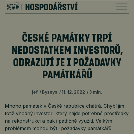
ČESKÉ PAMÁTKY TRPÍ
NEDOSTATKEM INVESTORŮ,
ODRAZUJÍ JE I POŽADAVKY
PAMÁTKÁŘŮ
jef
Byznys
11. 12. 2022
3 min.
Mnoho památek v České republice chátrá. Chybí jim
totiž vhodný investor, který najde potřebné prostředky
na rekonstrukci a pak i patřičné využití. Velkým
problémem mohou být i požadavky památkářů