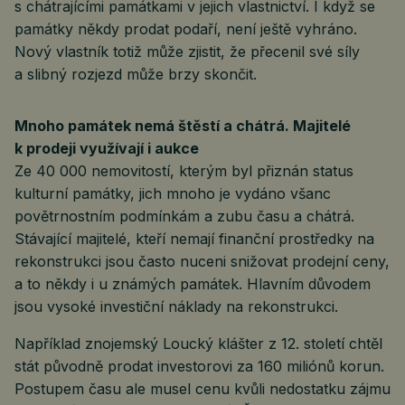
s chátrajícími památkami v jejich vlastnictví. I když se
památky někdy prodat podaří, není ještě vyhráno.
Nový vlastník totiž může zjistit, že přecenil své síly
a slibný rozjezd může brzy skončit.
Mnoho památek nemá štěstí a chátrá. Majitelé
k prodeji využívají i aukce
Ze 40 000 nemovitostí, kterým byl přiznán status
kulturní památky, jich mnoho je vydáno všanc
povětrnostním podmínkám a zubu času a chátrá.
Stávající majitelé, kteří nemají finanční prostředky na
rekonstrukci jsou často nuceni snižovat prodejní ceny,
a to někdy i u známých památek. Hlavním důvodem
jsou vysoké investiční náklady na rekonstrukci.
Například znojemský Loucký klášter z 12. století chtěl
stát původně prodat investorovi za 160 miliónů korun.
Postupem času ale musel cenu kvůli nedostatku zájmu