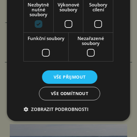
Nezbytně
Výkonové
Soubory
nutné
soubory
cílení
soubory
Jan Ferenc
články autora >
Funkční soubory
Nezařazené
soubory
VÍCE ČLÁNKU Z BYZNYSU
VŠE PŘIJMOUT
RIDERA V HEŘMANICÍCH
POSTUPOVALA SPRÁVNĚ, ČIŽP
VŠE ODMÍTNOUT
NEZÁKONNĚ
ZOBRAZIT PODROBNOSTI
jef
6. 8. 2026