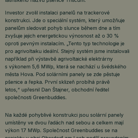
latinského názvu pšenice Triticum.
Investor zvolil instalaci panelů na trackerové
konstrukci. Jde o speciální systém, který umožňuje
panelům sledovat pohyb slunce během dne a tím
zvyšuje jejich energetickou výnosnost až o 30 %
oproti pevným instalacím. „Tento typ technologie je
pro agrivoltaiku ideální. Stejný systém jsme instalovali
například při výstavbě agrivoltaické elektrárny
s výkonem 5,6 MWp, která se nachází u švédského
města Hova. Pod solárními panely se zde pěstuje
pšenice a řepka. První sklizeň probíhá právě
letos,“ upřesnil Dan Štajner, obchodní ředitel
společnosti Greenbuddies.
Na každé pohyblivé konstrukci jsou solární panely
umístěny ve dvou řadách nad sebou a celkem mají
výkon 17 MWp. Společnost Greenbuddies se na