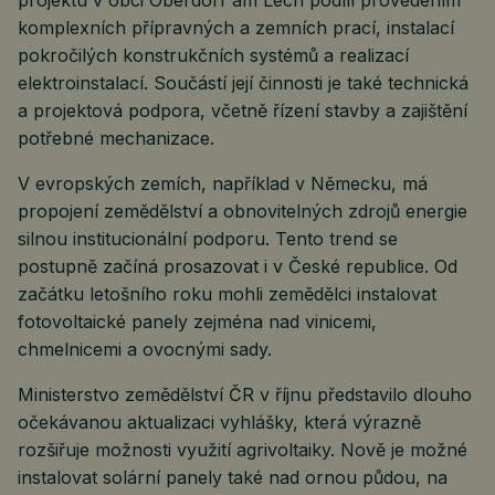
projektu v obci Oberdorf am Lech podílí provedením
komplexních přípravných a zemních prací, instalací
pokročilých konstrukčních systémů a realizací
elektroinstalací. Součástí její činnosti je také technická
a projektová podpora, včetně řízení stavby a zajištění
potřebné mechanizace.
V evropských zemích, například v Německu, má
propojení zemědělství a obnovitelných zdrojů energie
silnou institucionální podporu. Tento trend se
postupně začíná prosazovat i v České republice. Od
začátku letošního roku mohli zemědělci instalovat
fotovoltaické panely zejména nad vinicemi,
chmelnicemi a ovocnými sady.
Ministerstvo zemědělství ČR v říjnu představilo dlouho
očekávanou aktualizaci vyhlášky, která výrazně
rozšiřuje možnosti využití agrivoltaiky. Nově je možné
instalovat solární panely také nad ornou půdou, na