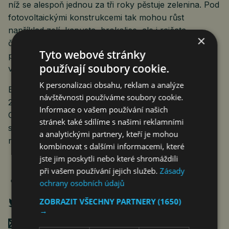
níž se alespoň jednou za tři roky pěstuje zelenina. Pod
fotovoltaickými konstrukcemi tak mohou růst
například zelí, kapusta, brokolice, ale i rajčata
×
či okurky. Novinkou je také možnost kombinovat
Tyto webové stránky
pěstování zeleniny s vertikálními panely, které jsou
používají soubory cookie.
v Česku zatím spíše raritou.
K personalizaci obsahu, reklam a analýze
Energetická skupina Greenbuddies dosáhla v roce
návštěvnosti používáme soubory cookie.
2024 čistého obratu 796,6 milionu korun. Společnost
Informace o vašem používání našich
Greenbuddies , s.r.o., vznikla v roce 2017. Akciová
stránek také sdílíme s našimi reklamními
společnost Greenbuddies holding byla do firemního
a analytickými partnery, kteří je mohou
rejstříku zapsána loni v prosinci.
kombinovat s dalšími informacemi, které
jste jim poskytli nebo které shromáždili
při vašem používání jejich služeb.
Zásady
ochrany osobních údajů
ZOBRAZIT VŠECHNY PARTNERY
(1650)
→
Poslat mailem