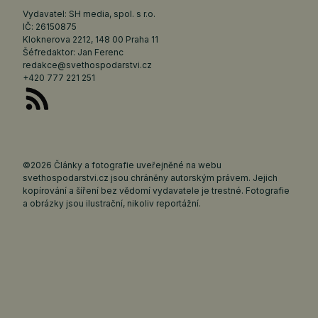
Vydavatel: SH media, spol. s r.o.
IČ: 26150875
Kloknerova 2212, 148 00 Praha 11
Šéfredaktor: Jan Ferenc
redakce@svethospodarstvi.cz
+420 777 221 251
©2026 Články a fotografie uveřejněné na webu
svethospodarstvi.cz jsou chráněny autorským právem. Jejich
kopírování a šíření bez vědomí vydavatele je trestné. Fotografie
a obrázky jsou ilustrační, nikoliv reportážní.