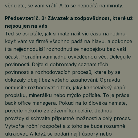
věnujete, se vám vrátí. A to se nepočítá na minuty.
Předsevzetí č. 3: Závazek a zodpovědnost, které už
nejsou jen na vás
Teď se asi ptáte, jak si máte najít víc času na rodinu,
když vám ve firmě všechno padá na hlavu, a dokonce
i ta nejjednodušší rozhodnutí se neobejdou bez vaší
účasti. Poradím vám jednu osvědčenou věc. Delegujte
povinnosti. Dejte si dohromady seznam těch
povinností a rozhodovacích procesů, které by se
dokázaly obejít bez vašeho zasahování. Opravdu
nemusíte rozhodovat o tom, jaký kancelářský papír,
propisku, minerálku nebo mýdlo pořídíte. To je práce
back office managera. Pokud na to člověka nemáte,
pověřte někoho ze zázemí kanceláře. Jednou
provždy si schvalte přípustné možnosti a celý proces.
Vytvořte roční rozpočet a z toho se bude rozumně
ukrajovat. A když se podaří najít úspory nebo