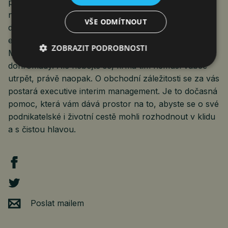
potřebné, abyste energii pravidelně dokázali zase
nabrat. Její množství je zásadní pro to, jak kvalitně
VŠE ODMÍTNOUT
dokážete řídit, vést, rozhodovat. Naslouchejte své
energii, spolehlivě vám řekne, co je třeba udělat.
ZOBRAZIT PODROBNOSTI
Možná si budete muset vzít delší dovolenou a dát se
dohromady. Ale nebojte se, firma tím nemusí vůbec
utrpět, právě naopak. O obchodní záležitosti se za vás
postará executive interim management. Je to dočasná
pomoc, která vám dává prostor na to, abyste se o své
podnikatelské i životní cestě mohli rozhodnout v klidu
a s čistou hlavou.
Poslat mailem