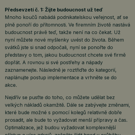
Předsevzetí č. 1: Žijte budoucnost už teď
Mnoho koučů nabádá podnikatelskou veřejnost, ať se
plně ponoří do přítomnosti. Ve firemním životě nastává
budoucnost právě teď, takže není na co čekat. Už
nyní můžete nové myšlenky uvést do života. Během
svátků jste si snad odpočali, nyní se ponořte do
představy o tom, jakou budoucnost chcete své firmě
dopřát. A rovnou si své postřehy a nápady
zaznamenejte. Následně je roztřiďte do kategorií,
naplánujte postup implementace a vrhněte se do
akce.
Nejdřív se pusťte do toho, co můžete udělat bez
velkých nákladů okamžitě. Dále se zabývejte změnami,
které bude možné s pomocí kolegů relativně dobře
prosadit, ale bude to vyžadovat menší přípravy a čas.
Optimalizace, jež budou vyžadovat komplexnější