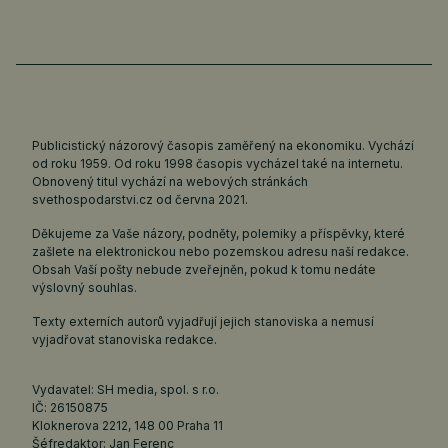
Publicistický názorový časopis zaměřený na ekonomiku. Vychází
od roku 1959. Od roku 1998 časopis vycházel také na internetu.
Obnovený titul vychází na webových stránkách
svethospodarstvi.cz
od června 2021.
Děkujeme za Vaše názory, podněty, polemiky a příspěvky, které
zašlete na elektronickou nebo pozemskou adresu naší redakce.
Obsah Vaší pošty nebude zveřejněn, pokud k tomu nedáte
výslovný souhlas.
Texty externích autorů vyjadřují jejich stanoviska a nemusí
vyjadřovat stanoviska redakce.
Vydavatel: SH media, spol. s r.o.
IČ: 26150875
Kloknerova 2212, 148 00 Praha 11
Šéfredaktor: Jan Ferenc