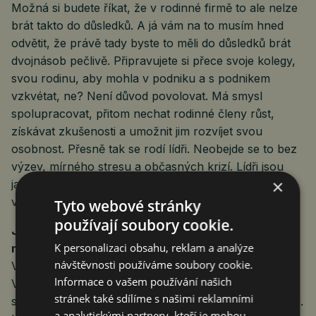
Možná si budete říkat, že v rodinné firmě to ale nelze
brát takto do důsledků. A já vám na to musím hned
odvětit, že právě tady byste to měli do důsledků brát
dvojnásob pečlivě. Připravujete si přece svoje kolegy,
svou rodinu, aby mohla v podniku a s podnikem
vzkvétat, ne? Není důvod povolovat. Má smysl
spolupracovat, přitom nechat rodinné členy růst,
získávat zkušenosti a umožnit jim rozvíjet svou
osobnost. Přesně tak se rodí lídři. Neobejde se to bez
výzev, mírného stresu a občasných krizí. Lídři jsou
×
jako diamanty. Kusu grafitu se pod tlakem mění
v nejcennější kámen světa.
Tyto webové stránky
používají soubory cookie.
Jedno navíc: energie je přírodní zákon,
K personalizaci obsahu, reklam a analýze
naslouchejte jí
návštěvnosti používáme soubory cookie.
Ve fyzice jste se učili o zákonu zachování energie.
Informace o vašem používání našich
V životě to není jiné. Jenže jako vlastníci malé nebo
stránek také sdílíme s našimi reklamními
střední rodinné firmy jedete často až na dřeň. Znám to.
a analytickými partnery, kteří je mohou