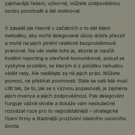
zajímavější řešení, výborně, můžete zodpovědnou
osobu povzbudit a dál motivovat.
V zásadě jde hlavně v začátcích o to dát lidem
metodiku, aby mohli delegované úkoly dobře převzít
a mohli na jejich plnění relativně bezproblémově
pracovat. Na vás vedle toho je, abyste je naučili
kvalitní reporting a otevřeně komunikovat, pokud se
vyskytne problém, se kterým si z počátku nebudou
vědět rady. Ale nedělejte za ně jejich práci. Můžete
pomoci, ne přebírat povinnosti. Stále se vaši lidé musí
cítit tak, že to, jak se s výzvou popasovali, je zejména
jejich invence a jejich zodpovědnost. Pak delegování
funguje vážně skvěle a dokáže vám neskutečně
rozvázat ruce pro to nejpodstatnější – strategické
řízení firmy a šťastnější prožívání vlastního osobního
života.