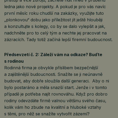
přístup a více zdrojů, začněte řídit hned v průběhu
ledna jako nové projekty. A pokud je pro vás navíc
první měsíc roku chudší na zakázky, využijte tuto
„plonkovou“ dobu jako příležitost jít ještě hlouběji
a konzultujte s kolegy, co by se dalo vylepšit a jak,
nadchněte pro to celý tým a nechte jej pracovat na
zázracích. Tady totiž začíná lepší firemní budoucnost.
Předsevzetí č. 2: Záleží vám na odkaze? Buďte
s rodinou
Rodinná firma je obvykle příslibem bezpečnější
a zajištěnější budoucnosti. Snažíte se ji neúnavně
budovat, aby dobře sloužila další generaci. Aby o ni
bylo postaráno a měla snazší start. Jenže i v tomto
případě je potřeba najít rovnováhu. Když pro dobro
rodiny odevzdáte firmě valnou většinu svého času,
kolik vám ho zbude na kvalitní a hluboké vztahy
s těmi, pro něž se snažíte vytvořit zázemí?