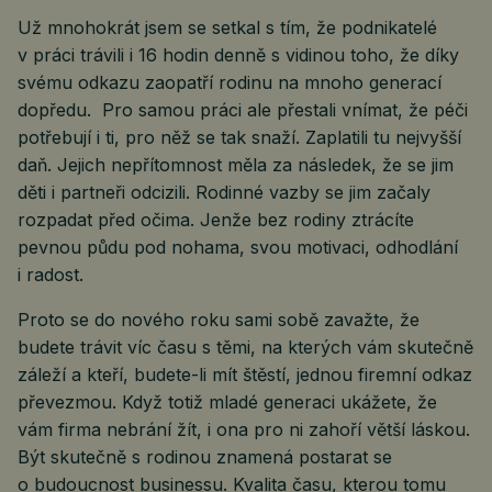
Už mnohokrát jsem se setkal s tím, že podnikatelé
v práci trávili i 16 hodin denně s vidinou toho, že díky
svému odkazu zaopatří rodinu na mnoho generací
dopředu. Pro samou práci ale přestali vnímat, že péči
potřebují i ti, pro něž se tak snaží. Zaplatili tu nejvyšší
daň. Jejich nepřítomnost měla za následek, že se jim
děti i partneři odcizili. Rodinné vazby se jim začaly
rozpadat před očima. Jenže bez rodiny ztrácíte
pevnou půdu pod nohama, svou motivaci, odhodlání
i radost.
Proto se do nového roku sami sobě zavažte, že
budete trávit víc času s těmi, na kterých vám skutečně
záleží a kteří, budete-li mít štěstí, jednou firemní odkaz
převezmou. Když totiž mladé generaci ukážete, že
vám firma nebrání žít, i ona pro ni zahoří větší láskou.
Být skutečně s rodinou znamená postarat se
o budoucnost businessu. Kvalita času, kterou tomu