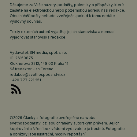
Děkujeme za Vaše názory, podněty, polemiky a příspěvky, které
zašlete na elektronickou nebo pozemskou adresu naší redakce.
Obsah Vaší pošty nebude zveřejněn, pokud k tomu nedáte
výslovný souhlas.
Texty externích autorů vyjadřují jejich stanoviska a nemusí
vyjadřovat stanoviska redakce.
Vydavatel: SH media, spol. s r.o.
IČ: 26150875
Kloknerova 2212, 148 00 Praha 11
Šéfredaktor: Jan Ferenc
redakce@svethospodarstvi.cz
+420 777 221 251
©2026 Články a fotografie uveřejněné na webu
svethospodarstvi.cz jsou chráněny autorským právem. Jejich
kopírování a šíření bez vědomí vydavatele je trestné. Fotografie
a obrázky jsou ilustrační, nikoliv reportážní.