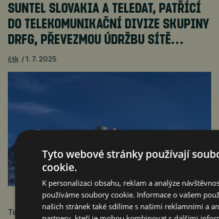
SUNTEL SLOVAKIA A TELEDAT, PATŘÍCÍ
DO TELEKOMUNIKAČNÍ DIVIZE SKUPINY
DRFG, PŘEVEZMOU ÚDRŽBU SÍTĚ…
čtk
1. 7. 2025
Tyto webové stránky používají soub
cookie.
K personalizaci obsahu, reklam a analýze návštěvnos
používáme soubory cookie. Informace o vašem použ
Praha 1. července 2025 (PROTEXT) –
našich stránek také sdílíme s našimi reklamními a a
Telekomunikační divize skupiny DRFG, působící na
partnery, kteří je mohou kombinovat s dalšími info