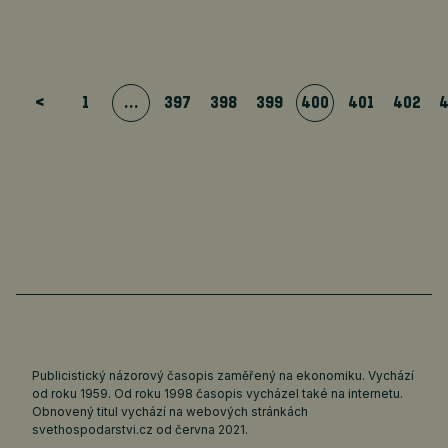
<
1
…
397
398
399
400
401
402
Publicistický názorový časopis zaměřený na ekonomiku. Vychází
od roku 1959. Od roku 1998 časopis vycházel také na internetu.
Obnovený titul vychází na webových stránkách
svethospodarstvi.cz
od června 2021.