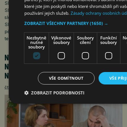
Slovensku prostřednictvím společností Suntel
které jste jim poskytli nebo které shromáždili při va
Slovakia a TeleDat, uspěla ve výběrovém řízení
používání jejich služeb.
Zásady ochrany osobních úd
slovenského telekomunikačního operátora Orange
ZOBRAZIT VŠECHNY PARTNERY
(1650) →
Slovensko. V rámci tohoto kontraktu bude po dobu
pěti let zajišťovat komplexní údržbu a servis jeho
Nezbytně
Výkonové
Soubory
Funkční
N
telekomunikační…
nutné
soubory
cílení
soubory
soubory
NEBANKOVNÍ ÚVĚRY OHROŽUJÍ
NÍZKOPŘÍJMOVÉ DOMÁCNOSTI: INDEX
NEPLATUROKY.CZ VYSTAVUJE ZNÁMKU 4
VŠE ODMÍTNOUT
VŠE PŘI
čtk
1. 7. 2025
ZOBRAZIT PODROBNOSTI