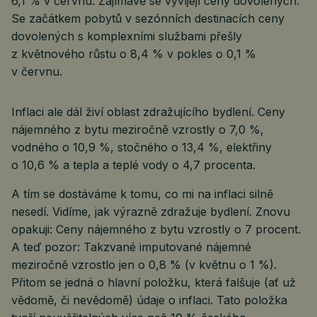
6,1 % v červnu. Zajímavě se vyvíjejí ceny dovolených.
Se začátkem pobytů v sezónních destinacích ceny
dovolených s komplexními službami přešly
z květnového růstu o 8,4 % v pokles o 0,1 %
v červnu.
Inflaci ale dál živí oblast zdražujícího bydlení. Ceny
nájemného z bytu meziročně vzrostly o 7,0 %,
vodného o 10,9 %, stočného o 13,4 %, elektřiny
o 10,6 % a tepla a teplé vody o 4,7 procenta.
A tím se dostáváme k tomu, co mi na inflaci silně
nesedí. Vidíme, jak výrazně zdražuje bydlení. Znovu
opakuji: Ceny nájemného z bytu vzrostly o 7 procent.
A teď pozor: Takzvané imputované nájemné
meziročně vzrostlo jen o 0,8 % (v květnu o 1 %).
Přitom se jedná o hlavní položku, která falšuje (ať už
vědomě, či nevědomě) údaje o inflaci. Tato položka