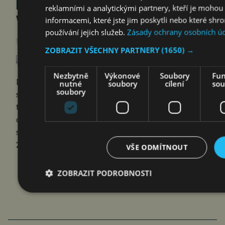
NÁLADA SE HORŠÍ V CELÉM
reklamními a analytickými partnery, kteří je mohou
VYSPĚLÉM SVĚTĚ
informacemi, které jste jim poskytli nebo které shr
používání jejich služeb.
Zásady ochrany osobních ú
Markéta Šichtařová
1. 2. 2026
ZOBRAZIT VŠECHNY PARTNERY
(1650) →
Nezbytně
Výkonové
Soubory
Fun
Důvěra v příští ekonomický vývoj se mezi
nutné
soubory
cílení
sou
soubory
spotřebiteli zhoršuje v celém vyspělém světě. Je
to rozpor: Reálná ekonomická data sice naznačují
obstojný obrázek, ale důvěra
spotřebitelů tomu neodpovídá. Rok
2026 začíná ve znamení ekonomické nejistoty.
VŠE ODMÍTNOUT
ZOBRAZIT PODROBNOSTI