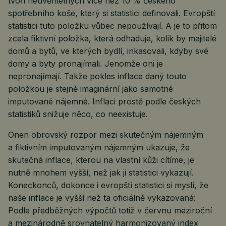
tvoří neuvěřitelných více než 10 % českého
spotřebního koše, který si statistici definovali. Evropští
statistici tuto položku vůbec nepoužívají. A je to přitom
zcela fiktivní položka, která odhaduje, kolik by majitelé
domů a bytů, ve kterých bydlí, inkasovali, kdyby své
domy a byty pronajímali. Jenomže oni je
nepronajímají. Takže pokles inflace daný touto
položkou je stejně imaginární jako samotné
imputované nájemné. Inflaci prostě podle českých
statistiků snižuje něco, co neexistuje.
Onen obrovský rozpor mezi skutečným nájemným
a fiktivním imputovaným nájemným ukazuje, že
skutečná inflace, kterou na vlastní kůži cítíme, je
nutně mnohem vyšší, než jak ji statistici vykazují.
Koneckonců, dokonce i evropští statistici si myslí, že
naše inflace je vyšší než ta oficiálně vykazovaná:
Podle předběžných výpočtů totiž v červnu meziroční
a mezinárodně srovnatelný harmonizovaný index