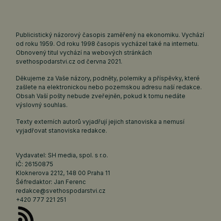
Publicistický názorový časopis zaměřený na ekonomiku. Vychází
od roku 1959. Od roku 1998 časopis vycházel také na internetu.
Obnovený titul vychází na webových stránkách
svethospodarstvi.cz
od června 2021.
Děkujeme za Vaše názory, podněty, polemiky a příspěvky, které
zašlete na elektronickou nebo pozemskou adresu naší redakce.
Obsah Vaší pošty nebude zveřejněn, pokud k tomu nedáte
výslovný souhlas.
Texty externích autorů vyjadřují jejich stanoviska a nemusí
vyjadřovat stanoviska redakce.
Vydavatel: SH media, spol. s r.o.
IČ: 26150875
Kloknerova 2212, 148 00 Praha 11
Šéfredaktor: Jan Ferenc
redakce@svethospodarstvi.cz
+420 777 221 251