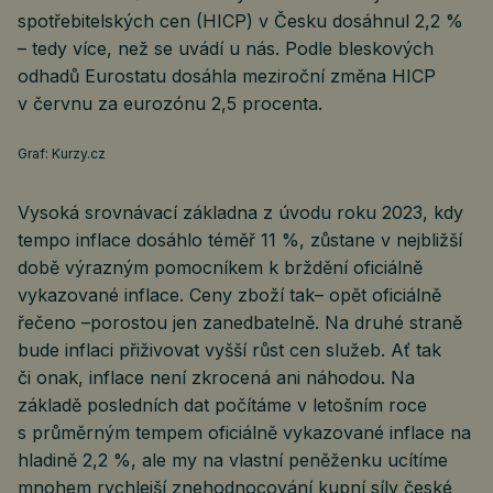
spotřebitelských cen (HICP) v Česku dosáhnul 2,2 %
– tedy více, než se uvádí u nás. Podle bleskových
odhadů Eurostatu dosáhla meziroční změna HICP
v červnu za eurozónu 2,5 procenta.
Graf: Kurzy.cz
Vysoká srovnávací základna z úvodu roku 2023, kdy
tempo inflace dosáhlo téměř 11 %, zůstane v nejbližší
době výrazným pomocníkem k brždění oficiálně
vykazované inflace. Ceny zboží tak– opět oficiálně
řečeno –porostou jen zanedbatelně. Na druhé straně
bude inflaci přiživovat vyšší růst cen služeb. Ať tak
či onak, inflace není zkrocená ani náhodou. Na
základě posledních dat počítáme v letošním roce
s průměrným tempem oficiálně vykazované inflace na
hladině 2,2 %, ale my na vlastní peněženku ucítíme
mnohem rychlejší znehodnocování kupní síly české