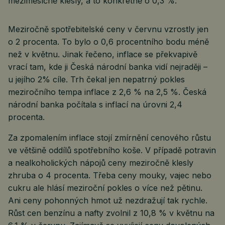
meziměsíčně klesly, a to konkrétně o 0,3 %.
Meziročně spotřebitelské ceny v červnu vzrostly jen
o 2 procenta. To bylo o 0,6 procentního bodu méně
než v květnu. Jinak řečeno, inflace se překvapivě
vrací tam, kde ji Česká národní banka vidí nejraději –
u jejího 2% cíle. Trh čekal jen nepatrný pokles
meziročního tempa inflace z 2,6 % na 2,5 %. Česká
národní banka počítala s inflací na úrovni 2,4
procenta.
Za zpomalením inflace stojí zmírnění cenového růstu
ve většině oddílů spotřebního koše. V případě potravin
a nealkoholických nápojů ceny meziročně klesly
zhruba o 4 procenta. Třeba ceny mouky, vajec nebo
cukru ale hlásí meziroční pokles o více než pětinu.
Ani ceny pohonných hmot už nezdražují tak rychle.
Růst cen benzínu a nafty zvolnil z 10,8 % v květnu na