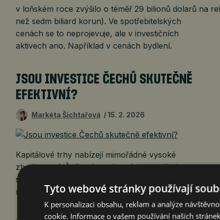
v loňském roce zvýšilo o téměř 29 bilionů dolarů na re
než sedm biliard korun). Ve spotřebitelských
cenách se to neprojevuje, ale v investičních
aktivech ano. Například v cenách bydlení.
JSOU INVESTICE ČECHŮ SKUTEČNĚ
EFEKTIVNÍ?
Markéta Šichtařová
15. 2. 2026
Kapitálové trhy nabízejí mimořádné vysoké
zhodnocení. Češi tedy mohutně investují, ale ne
sami, kupují podíly ve fondech. Ukazuje se, že to
Tyto webové stránky používají soub
není nejvýhodnější.
K personalizaci obsahu, reklam a analýze návštěvn
cookie. Informace o vašem používání našich stránek