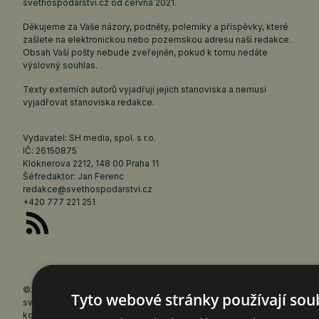
svethospodarstvi.cz
od června 2021.
Děkujeme za Vaše názory, podněty, polemiky a příspěvky, které
zašlete na elektronickou nebo pozemskou adresu naší redakce.
Obsah Vaší pošty nebude zveřejněn, pokud k tomu nedáte
výslovný souhlas.
Texty externích autorů vyjadřují jejich stanoviska a nemusí
vyjadřovat stanoviska redakce.
Vydavatel: SH media, spol. s r.o.
IČ: 26150875
Kloknerova 2212, 148 00 Praha 11
Šéfredaktor: Jan Ferenc
redakce@svethospodarstvi.cz
+420 777 221 251
©2026 Články a fotografie uveřejněné na webu
Tyto webové stránky používají sou
svethospodarstvi.cz jsou chráněny autorským právem. Jejich
kopírování a šíření bez vědomí vydavatele je trestné. Fotografie