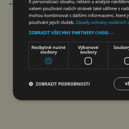
K personalizaci obsahu, reklam a analýze návštěv
a obrázky jsou ilustrační, nikoliv reportážní.
vašem používání našich stránek také sdílíme s naši
mohou kombinovat s dalšími informacemi, které js
používání jejich služeb.
Zásady ochrany osobních 
ZOBRAZIT VŠECHNY PARTNERY
(1650) →
Nezbytně nutné
Výkonové
Soubory
soubory
soubory
ZOBRAZIT PODROBNOSTI
V