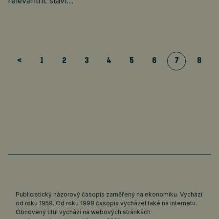
relevantní: staví…
<
1
2
3
4
5
6
7
8
Publicistický názorový časopis zaměřený na ekonomiku. Vychází
od roku 1959. Od roku 1998 časopis vycházel také na internetu.
Obnovený titul vychází na webových stránkách