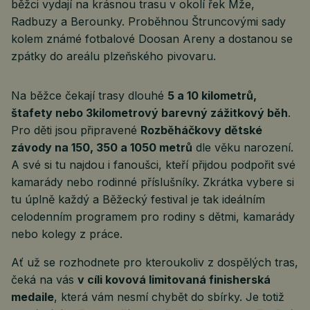
běžci vydají na krásnou trasu v okolí řek Mže,
Radbuzy a Berounky. Proběhnou Štruncovými sady
kolem známé fotbalové Doosan Areny a dostanou se
zpátky do areálu plzeňského pivovaru.
Na běžce čekají trasy dlouhé
5 a 10 kilometrů,
štafety nebo 3kilometrový barevný zážitkový běh
.
Pro děti jsou připravené
Rozběháčkovy dětské
závody na 150, 350 a 1050 metrů
dle věku narození.
A své si tu najdou i fanoušci, kteří přijdou podpořit své
kamarády nebo rodinné příslušníky. Zkrátka vybere si
tu úplně každý a Běžecký festival je tak ideálním
celodenním programem pro rodiny s dětmi, kamarády
nebo kolegy z práce.
Ať už se rozhodnete pro kteroukoliv z dospělých tras,
čeká na vás
v cíli kovová limitovaná finisherská
medaile
, která vám nesmí chybět do sbírky. Je totiž