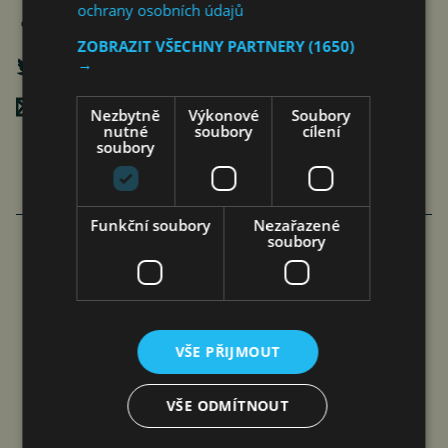
ochrany osobních údajů
ZOBRAZIT VŠECHNY PARTNERY
(1650)
→
Poslat mailem
Nezbytně
Výkonové
Soubory
nutné
soubory
cílení
soubory
Funkční soubory
Nezařazené
soubory
FAMILIARITÉ: POETICKÉ PROPOJENÍ
FILMU A LITERATURY
čtk
8. 8. 2026
VŠE PŘIJMOUT
VŠE ODMÍTNOUT