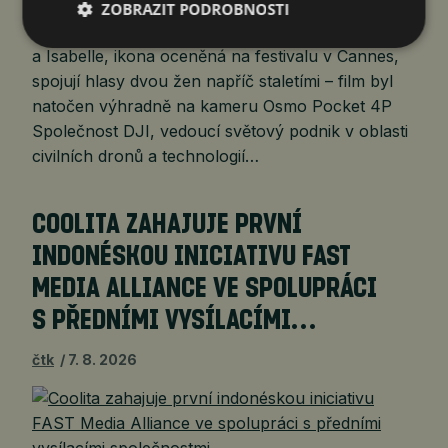
Šen-čen (Čína) 8. srpna 2026
ZOBRAZIT PODROBNOSTI
(PROTEXT/PRNewswire) – Společnost DJI
a Isabelle, ikona oceněná na festivalu v Cannes,
spojují hlasy dvou žen napříč staletími – film byl
natočen výhradně na kameru Osmo Pocket 4P
Společnost DJI, vedoucí světový podnik v oblasti
civilních dronů a technologií…
COOLITA ZAHAJUJE PRVNÍ
INDONÉSKOU INICIATIVU FAST
MEDIA ALLIANCE VE SPOLUPRÁCI
S PŘEDNÍMI VYSÍLACÍMI…
čtk
7. 8. 2026