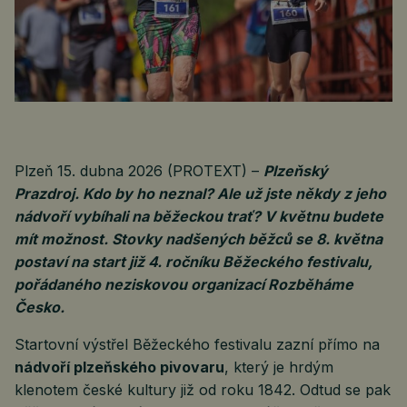
Plzeň 15. dubna 2026 (PROTEXT) –
Plzeňský
Prazdroj. Kdo by ho neznal? Ale už jste někdy z jeho
nádvoří vybíhali na běžeckou trať? V květnu budete
mít možnost. Stovky nadšených běžců se 8. května
postaví na start již 4. ročníku Běžeckého festivalu,
pořádaného neziskovou organizací Rozběháme
Česko.
Startovní výstřel Běžeckého festivalu zazní přímo na
nádvoří plzeňského pivovaru
, který je hrdým
klenotem české kultury již od roku 1842. Odtud se pak