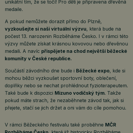
unikátní tím, že se točí! Pro děti je připravena dřevěná
medaile.
A pokud nemůžete dorazit přímo do Plzně,
vyzkoušejte si naši virtuální výzvu
, která bude na
počest 13. narozenin Rozběháme Česko. I v rámci této
výzvy můžete získat krásnou kovovou nebo dřevěnou
medaili. A navíc
přispějete na chod největší běžecké
komunity v České republice.
Součástí závodního dne bude i
Běžecké expo
, kde si
mohou běžci vyzkoušet sportovní boty, oblečení,
doplňky nebo se nechat prohlédnout fyzioterapeutem.
Také bude k dispozici
Mizuno vodičský tým
. Takže
pokud máte strach, že nezaběhnete závod tak, jak si
přejete, stačí se jich držet a oni vám do cíle pomohou.
V rámci Běžeckého festivalu také proběhne
MČR
Rozběháme Česko
, které již historicky Rozběháme