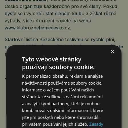
Česko organizuje každoročně pro své členy. Pokud
byste se i vy chtěli stát členem klubu a získat různé
výhody, více informací najdete na webu
www.klubrozbehamecesko.cz
.
Startovní listina Běžeckého festivalu se rychle plní,
proto s přihlášením neváhejte.
Registrovat se můžete
×
prostřednictvím webu
www.rozbehamecesko.cz
Tyto webové stránky
používají soubory cookie.
K personalizaci obsahu, reklam a analýze
Zdroj: Rozběháme Česko
návštěvnosti používáme soubory cookie.
Informace o vašem používání našich
stránek také sdílíme s našimi reklamními
a analytickými partnery, kteří je mohou
kombinovat s dalšími informacemi, které
jste jim poskytli nebo které shromáždili
při vašem používání jejich služeb.
Zásady