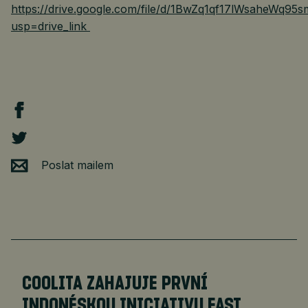
https://drive.google.com/file/d/1BwZq1qf17lWsaheWq9
usp=drive_link
Poslat mailem
COOLITA ZAHAJUJE PRVNÍ
INDONÉSKOU INICIATIVU FAST