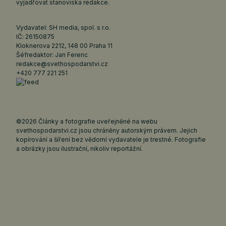
vyjadřovat stanoviska redakce.
Vydavatel: SH media, spol. s r.o.
IČ: 26150875
Kloknerova 2212, 148 00 Praha 11
Šéfredaktor: Jan Ferenc
redakce@svethospodarstvi.cz
+420 777 221 251
©2026 Články a fotografie uveřejněné na webu
svethospodarstvi.cz jsou chráněny autorským právem. Jejich
kopírování a šíření bez vědomí vydavatele je trestné. Fotografie
a obrázky jsou ilustrační, nikoliv reportážní.