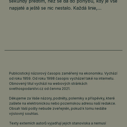
sekundy předtím, než se dá do pohybu, kdy je vše
napjaté a ještě se nic nestalo. Každá linie,…
Publicistický názorový časopis zaměřený na ekonomiku. Vychází
od roku 1959. Od roku 1998 časopis vycházel také na internetu.
Obnovený titul vychází na webových stránkách
svethospodarstvi.cz
od června 2021.
Děkujeme za Vaše názory, podněty, polemiky a příspěvky, které
zašlete na elektronickou nebo pozemskou adresu naší redakce.
Obsah Vaší pošty nebude zveřejněn, pokud k tomu nedáte
výslovný souhlas.
Texty externích autorů vyjadřují jejich stanoviska a nemusí