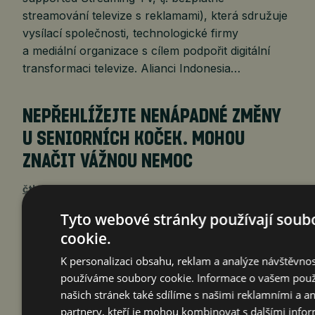
streamování televize s reklamami), která sdružuje
vysílací společnosti, technologické firmy
a mediální organizace s cílem podpořit digitální
transformaci televize. Alianci Indonesia…
NEPŘEHLÍŽEJTE NENÁPADNÉ ZMĚNY
U SENIORNÍCH KOČEK. MOHOU
ZNAČIT VÁŽNOU NEMOC
čtk
7. 8. 2026
Tyto webové stránky používají soub
cookie.
K personalizaci obsahu, reklam a analýze návštěvnos
Praha 7. srpna 2026 (PROTEXT) – Světový den
používáme soubory cookie. Informace o vašem použ
koček připomíná důležitost péče o jejich zdraví.
našich stránek také sdílíme s našimi reklamními a a
U zralých a seniorních koček od sedmi let věku
partnery, kteří je mohou kombinovat s dalšími info
mohou i nenápadné změny, jako vyšší žízeň,