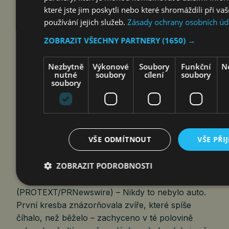
které jste jim poskytli nebo které shromáždili při va
hubnutí nebo změna chování, signalizovat
používání jejich služeb.
Zásady ochrany osobních úd
chronické onemocnění ledvin, vysoký krevní tlak,
diabetes či jiné…
ZOBRAZIT VŠECHNY PARTNERY
(1650) →
Nezbytně
Výkonové
Soubory
Funkční
N
MODEL LEPAS L8 UŽ ZNÁTE. NYNÍ SE
nutné
soubory
cílení
soubory
soubory
PODÍVEJTE NA PRVNÍ SKICU,
Z NÍŽ…
čtk
7. 8. 2026
VŠE ODMÍTNOUT
VŠE PŘI
ZOBRAZIT PODROBNOSTI
Barcelona 7. srpna 2026
(PROTEXT/PRNewswire) – Nikdy to nebylo auto.
První kresba znázorňovala zvíře, které spíše
číhalo, než běželo – zachyceno v té polovině