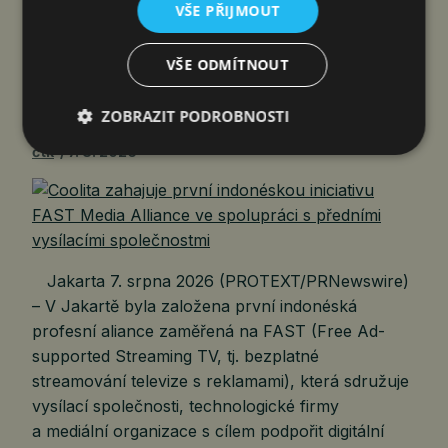
VŠE PŘIJMOUT
COOLITA ZAHAJUJE PRVNÍ
INDONÉSKOU INICIATIVU FAST
VŠE ODMÍTNOUT
MEDIA ALLIANCE VE SPOLUPRÁCI
S PŘEDNÍMI VYSÍLACÍMI…
ZOBRAZIT PODROBNOSTI
čtk
7. 8. 2026
Jakarta 7. srpna 2026 (PROTEXT/PRNewswire)
– V Jakartě byla založena první indonéská
profesní aliance zaměřená na FAST (Free Ad-
supported Streaming TV, tj. bezplatné
streamování televize s reklamami), která sdružuje
vysílací společnosti, technologické firmy
a mediální organizace s cílem podpořit digitální