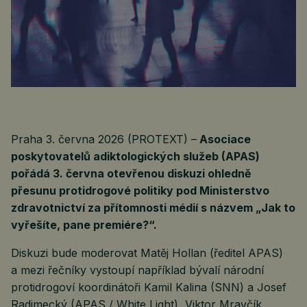
Praha 3. června 2026 (PROTEXT) –
Asociace
poskytovatelů adiktologických služeb (APAS)
pořádá 3. června otevřenou diskuzi ohledně
přesunu protidrogové politiky pod Ministerstvo
zdravotnictví za přítomnosti médií s názvem „Jak to
vyřešíte, pane premiére?“.
Diskuzi bude moderovat Matěj Hollan (ředitel APAS)
a mezi řečníky vystoupí například bývalí národní
protidrogoví koordinátoři Kamil Kalina (SNN) a Josef
Radimecký (APAS / White Light), Viktor Mravčík