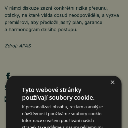
V rámci diskuze zazní konkrétní rizika přesunu,
otázky, na které vláda dosud neodpověděla, a výzva
premiérovi, aby předložil jasný plán, garance
a harmonogram dalšího postupu.
Zdroj: APAS
×
Tyto webové stránky
používají soubory cookie.
Poslat mailem
K personalizaci obsahu, reklam a analýze
návštěvnosti používáme soubory cookie.
Informace o vašem používání našich
stránek také sdílíme s našimi reklamními