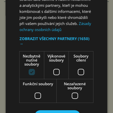
a analytickými partnery, kteří je mohou
kombinovat s dalšími informacemi, které
FAMILIARITÉ: POETICKÉ PROPOJENÍ
jste jim poskytli nebo které shromáždili
při vašem používání jejich služeb.
Zásady
FILMU A LITERATURY
ochrany osobních údajů
čtk
8. 8. 2026
ZOBRAZIT VŠECHNY PARTNERY
(1650)
→
Nezbytně
Výkonové
Soubory
nutné
soubory
cílení
Šen-čen (Čína) 8. srpna 2026
soubory
(PROTEXT/PRNewswire) – Společnost DJI
a Isabelle, ikona oceněná na festivalu v Cannes,
spojují hlasy dvou žen napříč staletími – film byl
Funkční soubory
Nezařazené
natočen výhradně na kameru Osmo Pocket 4P
soubory
Společnost DJI, vedoucí světový podnik v oblasti
civilních dronů a technologií…