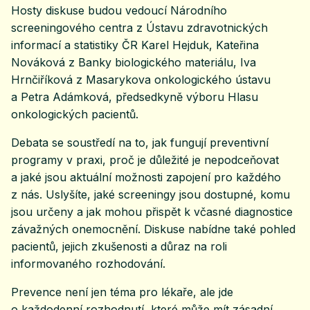
Hosty diskuse budou vedoucí Národního
screeningového centra z Ústavu zdravotnických
informací a statistiky ČR Karel Hejduk, Kateřina
Nováková z Banky biologického materiálu, Iva
Hrnčiříková z Masarykova onkologického ústavu
a Petra Adámková, předsedkyně výboru Hlasu
onkologických pacientů.
Debata se soustředí na to, jak fungují preventivní
programy v praxi, proč je důležité je nepodceňovat
a jaké jsou aktuální možnosti zapojení pro každého
z nás. Uslyšíte, jaké screeningy jsou dostupné, komu
jsou určeny a jak mohou přispět k včasné diagnostice
závažných onemocnění. Diskuse nabídne také pohled
pacientů, jejich zkušenosti a důraz na roli
informovaného rozhodování.
Prevence není jen téma pro lékaře, ale jde
o každodenní rozhodnutí, které může mít zásadní