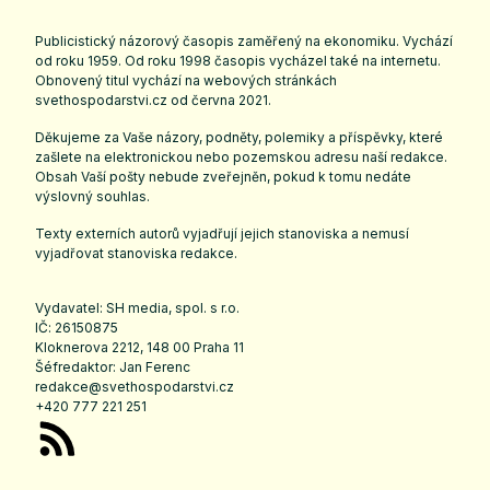
Publicistický názorový časopis zaměřený na ekonomiku. Vychází
od roku 1959. Od roku 1998 časopis vycházel také na internetu.
Obnovený titul vychází na webových stránkách
svethospodarstvi.cz
od června 2021.
Děkujeme za Vaše názory, podněty, polemiky a příspěvky, které
zašlete na elektronickou nebo pozemskou adresu naší redakce.
Obsah Vaší pošty nebude zveřejněn, pokud k tomu nedáte
výslovný souhlas.
Texty externích autorů vyjadřují jejich stanoviska a nemusí
vyjadřovat stanoviska redakce.
Vydavatel: SH media, spol. s r.o.
IČ: 26150875
Kloknerova 2212, 148 00 Praha 11
Šéfredaktor: Jan Ferenc
redakce@svethospodarstvi.cz
+420 777 221 251