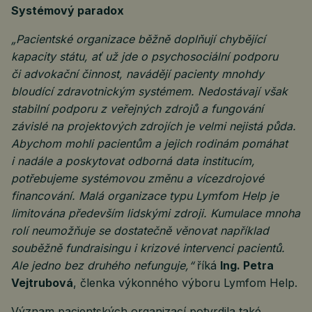
Systémový paradox
„Pacientské organizace běžně doplňují chybějící
kapacity státu, ať už jde o psychosociální podporu
či advokační činnost, navádějí pacienty mnohdy
bloudící zdravotnickým systémem. Nedostávají však
stabilní podporu z veřejných zdrojů a fungování
závislé na projektových zdrojích je velmi nejistá půda.
Abychom mohli pacientům a jejich rodinám pomáhat
i nadále a poskytovat odborná data institucím,
potřebujeme systémovou změnu a vícezdrojové
financování. Malá organizace typu Lymfom Help je
limitována především lidskými zdroji. Kumulace mnoha
rolí neumožňuje se dostatečně věnovat například
souběžně fundraisingu i krizové intervenci pacientů.
Ale jedno bez druhého nefunguje,“
říká
Ing. Petra
Vejtrubová
, členka výkonného výboru Lymfom Help.
Význam pacientských organizací potvrdila také