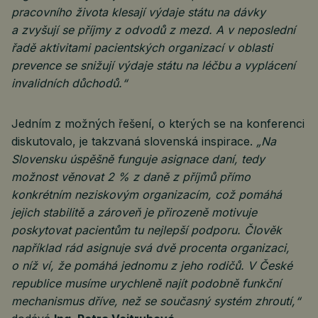
pracovního života klesají výdaje státu na dávky
a zvyšují se příjmy z odvodů z mezd. A v neposlední
řadě aktivitami pacientských organizací v oblasti
prevence se snižují výdaje státu na léčbu a vyplácení
invalidních důchodů.“
Jedním z možných řešení, o kterých se na konferenci
diskutovalo, je takzvaná slovenská inspirace.
„Na
Slovensku úspěšně funguje asignace daní, tedy
možnost věnovat 2 % z daně z příjmů přímo
konkrétním neziskovým organizacím, což pomáhá
jejich stabilitě a zároveň je přirozeně motivuje
poskytovat pacientům tu nejlepší podporu. Člověk
například rád asignuje svá dvě procenta organizaci,
o níž ví, že pomáhá jednomu z jeho rodičů. V České
republice musíme urychleně najít podobně funkční
mechanismus dříve, než se současný systém zhroutí,“