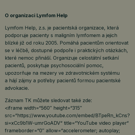
O organizaci Lymfom Help
Lymfom Help, z.s. je pacientská organizace, která
podporuje pacienty s maligním lymfomem a jejich
blízké již od roku 2005. Pomáhá pacientům orientovat
se v léčbě, dostupné podpoře i praktických otázkách,
které nemoc přináší. Organizuje celostátní setkání
pacientů, poskytuje psychosociální pomoc,
upozorňuje na mezery ve zdravotnickém systému
a hájí zájmy a potřeby pacientů formou pacientské
advokacie.
Záznam TK můžete sledovat také zde:
<iframe width=“560″ height=“315″
src=“https://www.youtube.com/embed/BTpeRn_kCns?
si=xCc9b1W-umrGoADV“ title=“YouTube video player“
frameborder=“0″ allow=“accelerometer; autoplay;