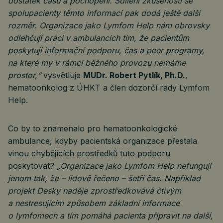
dostatek času a pochopení. Sdílení zkušeností se
spolupacienty těmto informací pak dodá ještě další
rozměr. Organizace jako Lymfom Help nám obrovsky
odlehčují práci v ambulancích tím, že pacientům
poskytují informační podporu, čas a peer programy,
na které my v rámci běžného provozu nemáme
prostor,“
vysvětluje
MUDr. Robert Pytlík, Ph.D.
,
hematoonkolog z ÚHKT a člen dozorčí rady Lymfom
Help.
Co by to znamenalo pro hematoonkologické
ambulance, kdyby pacientská organizace přestala
vinou chybějících prostředků tuto podporu
poskytovat?
„Organizace jako Lymfom Help nefungují
jenom tak, že – lidově řečeno – šetří čas. Například
projekt Desky naděje zprostředkovává čtivým
a nestresujícím způsobem základní informace
o lymfomech a tím pomáhá pacienta připravit na další,