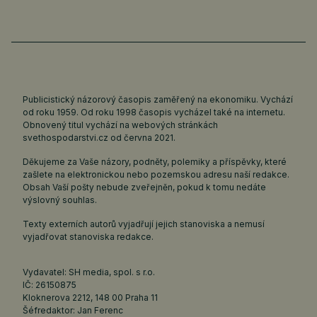
Publicistický názorový časopis zaměřený na ekonomiku. Vychází
od roku 1959. Od roku 1998 časopis vycházel také na internetu.
Obnovený titul vychází na webových stránkách
svethospodarstvi.cz
od června 2021.
Děkujeme za Vaše názory, podněty, polemiky a příspěvky, které
zašlete na elektronickou nebo pozemskou adresu naší redakce.
Obsah Vaší pošty nebude zveřejněn, pokud k tomu nedáte
výslovný souhlas.
Texty externích autorů vyjadřují jejich stanoviska a nemusí
vyjadřovat stanoviska redakce.
Vydavatel: SH media, spol. s r.o.
IČ: 26150875
Kloknerova 2212, 148 00 Praha 11
Šéfredaktor: Jan Ferenc