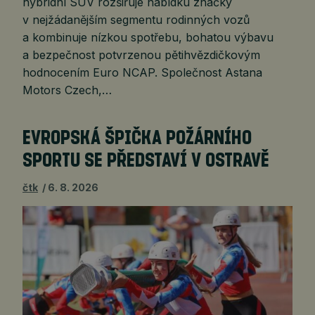
hybridní SUV rozšiřuje nabídku značky
v nejžádanějším segmentu rodinných vozů
a kombinuje nízkou spotřebu, bohatou výbavu
a bezpečnost potvrzenou pětihvězdičkovým
hodnocením Euro NCAP. Společnost Astana
Motors Czech,…
EVROPSKÁ ŠPIČKA POŽÁRNÍHO
SPORTU SE PŘEDSTAVÍ V OSTRAVĚ
čtk
6. 8. 2026