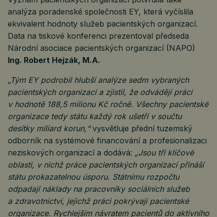
analýza poradenské společnosti EY, která vyčíslila
ekvivalent hodnoty služeb pacientských organizací.
Data na tiskové konferenci prezentoval předseda
Národní asociace pacientských organizací (NAPO)
Ing. Robert Hejzák, M.A.
„Tým EY podrobil hlubší analýze sedm vybraných
pacientských organizací a zjistil, že odvádějí práci
v hodnotě 188,5 milionu Kč ročně. Všechny pacientské
organizace tedy státu každý rok ušetří v součtu
desítky miliard korun,“
vysvětluje přední tuzemský
odborník na systémové financování a profesionalizaci
neziskových organizací a dodává:
„Jsou tři klíčové
oblasti, v nichž práce pacientských organizací přináší
státu prokazatelnou úsporu. Státnímu rozpočtu
odpadají náklady na pracovníky sociálních služeb
a zdravotnictví, jejichž práci pokrývají pacientské
organizace. Rychlejším návratem pacientů do aktivního