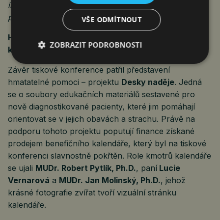
informací místo bloudění ve spoustě často
protichůdných sdělení na internetu.“
VŠE ODMÍTNOUT
Hmatatelná pomoc: Desky naděje a benefiční
ZOBRAZIT PODROBNOSTI
kalendář
Závěr tiskové konference patřil představení
hmatatelné pomoci – projektu
Desky naděje
. Jedná
se o soubory edukačních materiálů sestavené pro
nově diagnostikované pacienty, které jim pomáhají
orientovat se v jejich obavách a strachu. Právě na
podporu tohoto projektu poputují finance získané
prodejem benefičního kalendáře, který byl na tiskové
konferenci slavnostně pokřtěn. Role kmotrů kalendáře
se ujali
MUDr. Robert Pytlík, Ph.D.
, paní
Lucie
Vernarová
a
MUDr. Jan Molinský, Ph.D.
, jehož
krásné fotografie zvířat tvoří vizuální stránku
kalendáře.