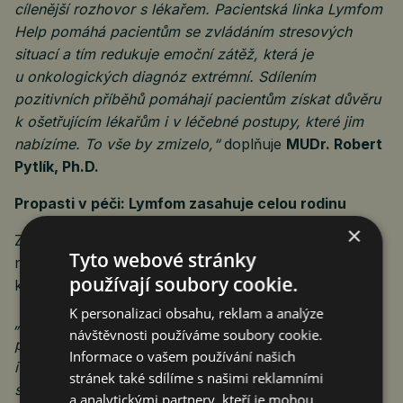
cílenější rozhovor s lékařem. Pacientská linka Lymfom
Help pomáhá pacientům se zvládáním stresových
situací a tím redukuje emoční zátěž, která je
u onkologických diagnóz extrémní. Sdílením
pozitivních příběhů pomáhají pacientům získat důvěru
k ošetřujícím lékařům i v léčebné postupy, které jim
nabízíme. To vše by zmizelo,“
doplňuje
MUDr. Robert
Pytlík, Ph.D.
Propasti v péči: Lymfom zasahuje celou rodinu
×
Zástupci pacientů a pečujících upozornili, že lymfom
Tyto webové stránky
není diagnózou pouze jednoho člověka, ale stává se
používají soubory cookie.
každodenní realitou pro celou rodinu a komunitu.
K personalizaci obsahu, reklam a analýze
„Když si vyslechnete diagnózu, ocitnete se ve volném
návštěvnosti používáme soubory cookie.
pádu. Sám jsem prošel agresivní chemoterapií
Informace o vašem používání našich
i moderní CAR-T terapií, a abych lékařům dokázal, že
stránek také sdílíme s našimi reklamními
se můžu vrátit k aktivní službě u hasičů, uběhl jsem
a analytickými partnery, kteří je mohou