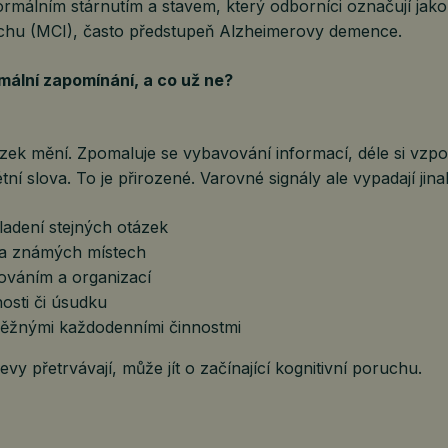
ormálním stárnutím a stavem, který odborníci označují jak
uchu (MCI), často předstupeň Alzheimerovy demence.
rmální zapomínání, a co už ne?
ek mění. Zpomaluje se vybavování informací, déle si vz
tní slova. To je přirozené. Varovné signály ale vypadají jina
adení stejných otázek
na známých místech
nováním a organizací
sti či úsudku
ěžnými každodenními činnostmi
evy přetrvávají, může jít o začínající kognitivní poruchu.