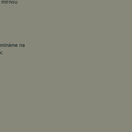
o mírnou
pomínáme na
k: