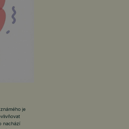
 známého je
ovlivňovat
to nachází