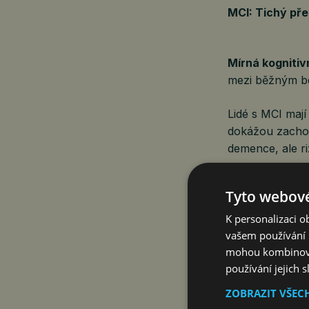
MCI: Tichý př
Mírná kognitiv
mezi běžným b
Lidé s MCI mají
dokážou zachov
demence, ale ri
Odborné studie 
Tyto webové
několika málo l
včasné rozpozn
K personalizaci 
vašem používání n
Jak demence v
mohou kombinovat
používání jejich 
ZOBRAZIT VŠEC
Demence není j