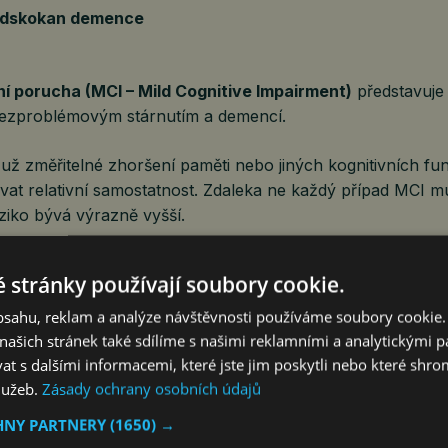
edskokan demence
ní porucha (MCI – Mild Cognitive Impairment)
představuje
ezproblémovým stárnutím a demencí.
 už změřitelné zhoršení paměti nebo jiných kognitivních funk
at relativní samostatnost. Zdaleka ne každý případ MCI mu
ziko bývá výrazně vyšší.
v tomto směru ukazují, že se u určité části pacientů s MC
 stránky používají soubory cookie.
et rozvíjí v Alzheimerovu nemoc nebo jiný typ demence. Pr
ání klíčové.
obsahu, reklam a analýze návštěvnosti používáme soubory cookie.
ašich stránek také sdílíme s našimi reklamními a analytickými par
zniká?
 s dalšími informacemi, které jste jim poskytli nebo které shro
služeb.
Zásady ochrany osobních údajů
HNY PARTNERY
(1650) →
edna nemoc, ale souhrnný název pro skupinu onemocnění