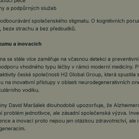
doucí péče
iny a podpůrných služeb
é odbourávání společenského stigmatu. O kognitivních poru
ě, beze strachu a bez předsudků.
kumu a inovacích
a se stále více zaměřuje na včasnou detekci a preventivní 
podporu vhodného typu léčby v rámci moderní medicíny. P
aktivity české společnosti H2 Global Group, která spustila 
u na inovativní přístupy v oblasti neurodegenerativních 
ulárního vodíku.
piny David Maršálek dlouhodobě upozorňuje, že Alzheime
 problém jednotlivce, ale zásadní společenská výzva. Inve
ce a inovací proto nejsou jen otázkou zdravotnictví, ale 
generacím.