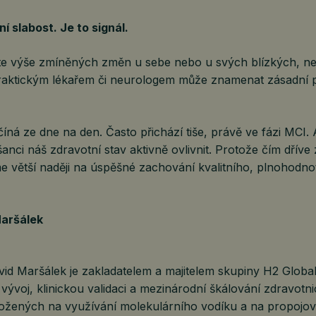
í slabost. Je to signál.
te výše zmíněných změn u sebe nebo u svých blízkých, nei
raktickým lékařem či neurologem může znamenat zásadní 
ná ze dne na den. Často přichází tiše, právě ve fázi MCI.
anci náš zdravotní stav aktivně ovlivnit. Protože čím dřív
e větší naději na úspěšné zachování kvalitního, plnohodno
Maršálek
id Maršálek je zakladatelem a majitelem skupiny H2 Globa
vývoj, klinickou validaci a mezinárodní škálování zdravotn
aložených na využívání molekulárního vodíku a na propojov