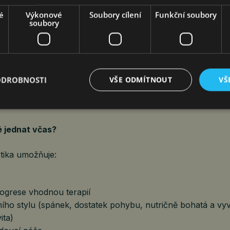
úbytku mozkových buněk. U Alzheimerovy nemoci dochází
é
Výkonové
Soubory cílení
Funkční soubory
soubory
ologických bílkovin (amyloid beta a tau protein)
ojení mezi neurony (synapse)
odumírání mozkových buněk
rčitých oblastí mozku (zejména hipokampu – centra pamět
ODROBNOSTI
VŠE ODMÍTNOUT
VŠ
často mnoho let před prvními příznaky. To znamená, že kdy
že s pamětí, onemocnění již může být rozvinuté.
é jednat včas?
tika umožňuje:
ogrese vhodnou terapií
ního stylu (spánek, dostatek pohybu, nutričně bohatá a vy
ita)