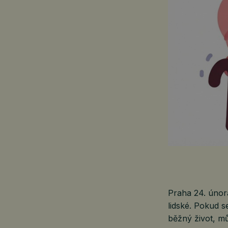
Praha 24. úno
lidské. Pokud s
běžný život, mů