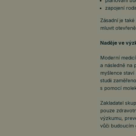
plánování bu
zapojení rod
Zásadní je tak
mluvit otevřen
Naděje ve výz
Moderní medicín
a následně na 
myšlence staví 
studii zaměřeno
s pomocí molek
Zakladatel sku
pouze zdravotní
výzkumu, preven
vůči budoucím 