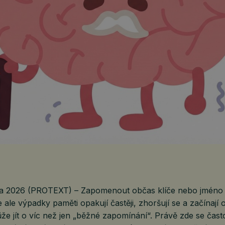
ra 2026 (PROTEXT) – Zapomenout občas klíče nebo jméno
e ale výpadky paměti opakují častěji, zhoršují se a začínají 
že jít o víc než jen „běžné zapomínání“. Právě zde se čas