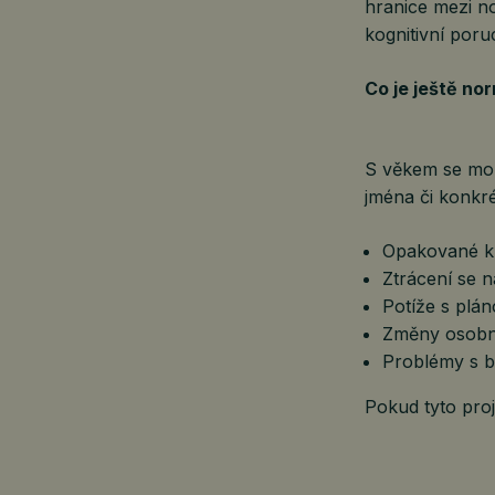
hranice mezi n
kognitivní por
Co je ještě no
S věkem se moz
jména či konkré
Opakované kl
Ztrácení se 
Potíže s plá
Změny osobno
Problémy s b
Pokud tyto proj