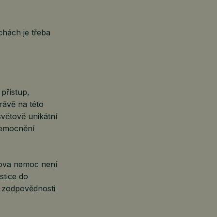
chách je třeba
přístup,
rávě na této
světově unikátní
onemocnění
rova nemoc není
stice do
i zodpovědnosti