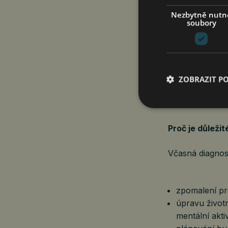
k postupnému 
Nezbytně nutn
soubory
hromadění pat
poškození sp
postupnému 
zmenšování u
ZOBRAZIT P
Proces začíná 
výraznější potí
Proč je důležit
Včasná diagnos
zpomalení pr
úpravu život
mentální aktiv