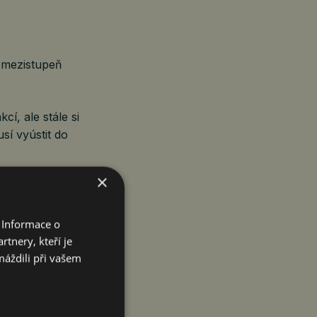
 mezistupeň
cí, ale stále si
sí vyústit do
×
I během
ávě proto je
 Informace o
tnery, kteří je
máždili při vašem
, která vedou