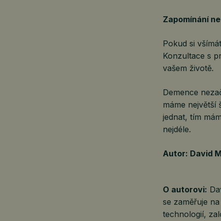
Zapomínání nen
Pokud si všímá
Konzultace s p
vašem životě.
Demence nezačí
máme největší š
jednat, tím mám
nejdéle.
Autor: David 
O autorovi:
Dav
se zaměřuje na 
technologií, z