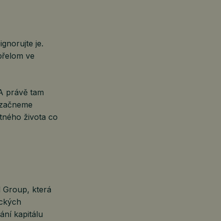
gnorujte je.
přelom ve
 A právě tam
e začneme
tného života co
l Group, která
ických
ání kapitálu