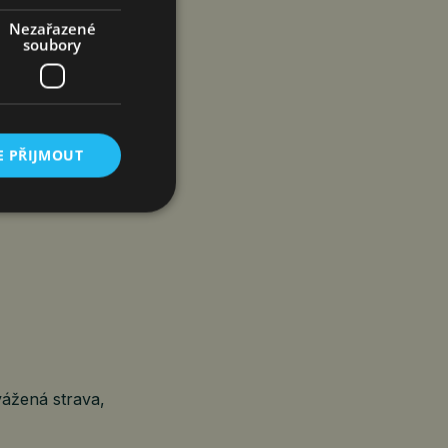
 k:
Nezařazené
soubory
i)
E PŘIJMOUT
ž se objeví
vážená strava,