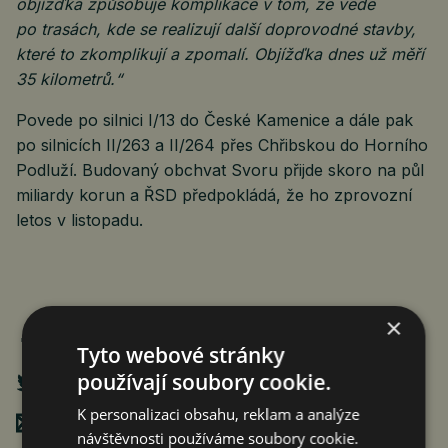
objížďka způsobuje komplikace v tom, že vede
po trasách, kde se realizují další doprovodné stavby,
které to zkomplikují a zpomalí. Objížďka dnes už měří
35 kilometrů.“
Povede po silnici I/13 do České Kamenice a dále pak
po silnicích II/263 a II/264 přes Chřibskou do Horního
Podluží. Budovaný obchvat Svoru přijde skoro na půl
miliardy korun a ŘSD předpokládá, že ho zprovozní
letos v listopadu.
×
Tyto webové stránky
používají soubory cookie.
K personalizaci obsahu, reklam a analýze
Poslat mailem
návštěvnosti používáme soubory cookie.