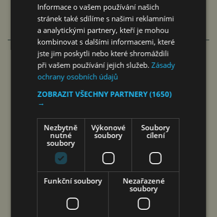
Informace o vašem používání našich
stránek také sdílíme s našimi reklamními
a analytickými partnery, kteří je mohou
kombinovat s dalšími informacemi, které
jste jim poskytli nebo které shromáždili
při vašem používání jejich služeb.
Zásady
COOLITA ZAHAJUJE PRVNÍ
ochrany osobních údajů
INDONÉSKOU INICIATIVU FAST
ZOBRAZIT VŠECHNY PARTNERY
(1650)
MEDIA ALLIANCE VE SPOLUPRÁCI
→
S PŘEDNÍMI VYSÍLACÍMI…
Nezbytně
Výkonové
Soubory
nutné
soubory
cílení
čtk
7. 8. 2026
soubory
Funkční soubory
Nezařazené
soubory
Jakarta 7. srpna 2026 (PROTEXT/PRNewswire)
– V Jakartě byla založena první indonéská