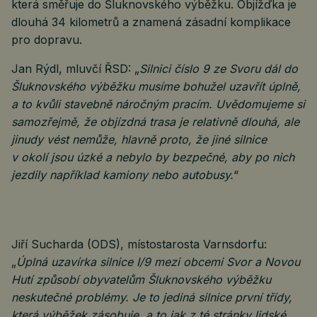
která směřuje do Šluknovského výběžku. Objížďka je
dlouhá 34 kilometrů a znamená zásadní komplikace
pro dopravu.
Jan Rýdl, mluvčí ŘSD: „
Silnici číslo 9 ze Svoru dál do
Šluknovského výběžku musíme bohužel uzavřít úplně,
a to kvůli stavebně náročným pracím. Uvědomujeme si
samozřejmě, že objízdná trasa je relativně dlouhá, ale
jinudy vést nemůže, hlavně proto, že jiné silnice
v okolí jsou úzké a nebylo by bezpečné, aby po nich
jezdily například kamiony nebo autobusy.
“
Jiří Sucharda (ODS), místostarosta Varnsdorfu:
„
Úplná uzavírka silnice I/9 mezi obcemi Svor a Novou
Hutí způsobí obyvatelům Šluknovského výběžku
neskutečné problémy. Je to jediná silnice první třídy,
která výběžek zásobuje, a to jak z té stránky lidské,