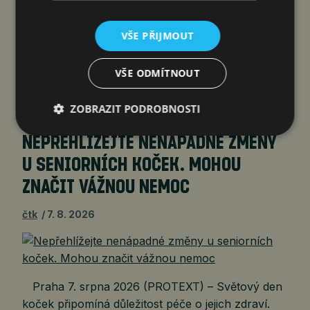
profesní aliance zaměřená na FAST (Free Ad-
supported Streaming TV, tj. bezplatné
VŠE PŘIJMOUT
streamování televize s reklamami), která sdružuje
vysílací společnosti, technologické firmy
VŠE ODMÍTNOUT
a mediální organizace s cílem podpořit digitální
transformaci televize. Alianci Indonesia…
ZOBRAZIT PODROBNOSTI
NEPŘEHLÍŽEJTE NENÁPADNÉ ZMĚNY
U SENIORNÍCH KOČEK. MOHOU
ZNAČIT VÁŽNOU NEMOC
čtk
7. 8. 2026
Praha 7. srpna 2026 (PROTEXT) – Světový den
koček připomíná důležitost péče o jejich zdraví.