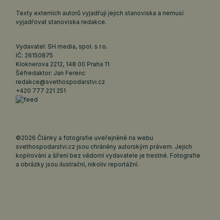
Texty externích autorů vyjadřují jejich stanoviska a nemusí
vyjadřovat stanoviska redakce.
Vydavatel: SH media, spol. s r.o.
IČ: 26150875
Kloknerova 2212, 148 00 Praha 11
Šéfredaktor: Jan Ferenc
redakce@svethospodarstvi.cz
+420 777 221 251
©2026 Články a fotografie uveřejněné na webu
svethospodarstvi.cz jsou chráněny autorským právem. Jejich
kopírování a šíření bez vědomí vydavatele je trestné. Fotografie
a obrázky jsou ilustrační, nikoliv reportážní.