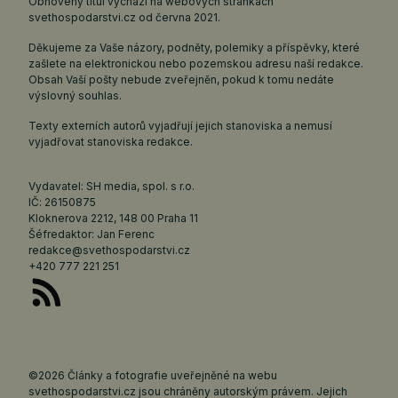
Obnovený titul vychází na webových stránkách
svethospodarstvi.cz
od června 2021.
Děkujeme za Vaše názory, podněty, polemiky a příspěvky, které
zašlete na elektronickou nebo pozemskou adresu naší redakce.
Obsah Vaší pošty nebude zveřejněn, pokud k tomu nedáte
výslovný souhlas.
Texty externích autorů vyjadřují jejich stanoviska a nemusí
vyjadřovat stanoviska redakce.
Vydavatel: SH media, spol. s r.o.
IČ: 26150875
Kloknerova 2212, 148 00 Praha 11
Šéfredaktor: Jan Ferenc
redakce@svethospodarstvi.cz
+420 777 221 251
©2026 Články a fotografie uveřejněné na webu
svethospodarstvi.cz jsou chráněny autorským právem. Jejich