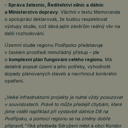
–
Správa železnic, Ředitelství silnic a dálnic
a Ministerstvo dopravy
. Všichni v textu Memoranda
o spolupráci deklarovali, že budou respektovat
výstupy studie, což dává jejím závěrům reálný vliv na
další rozhodování.
Územní studie regionu Podřipsko představuje
v českém prostředí mimořádný přístup – jde
o
komplexní plán fungování celého regionu
. Má
detailně popsat území a jeho potřeby, vyhodnotit
dopady plánovaných staveb a navrhnout konkrétní
opatření.
„Velké infrastrukturní projekty je nutné vždy posuzovat
v souvislostech. Právě to může předejít chybám, které
jsme viděli například při výstavbě dálnice D8 na
Podřipsku, a pomoci regionu se na změny dobře
připravit,“
říká předseda Sdružení měst a obcí Koridor