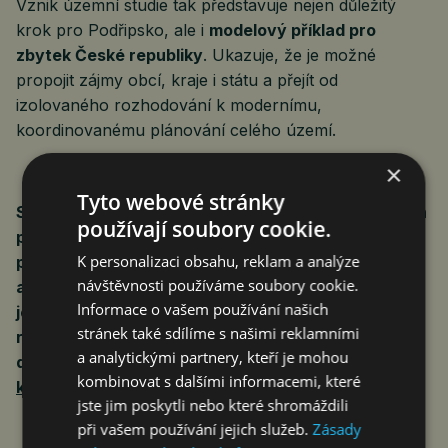
Vznik územní studie tak představuje nejen důležitý
krok pro Podřipsko, ale i
modelový příklad pro
zbytek České republiky
. Ukazuje, že je možné
propojit zájmy obcí, kraje i státu a přejít od
izolovaného rozhodování k modernímu,
koordinovanému plánování celého území.
×
Tyto webové stránky
Sdružení Měst a Obcí Koridor D8 (SMO KD8) tak jen
používají soubory cookie.
potvrzuje, že není odpůrcem výstavby VRT, ale
K personalizaci obsahu, reklam a analýze
požaduje, aby byla celá trasa transparentně
návštěvnosti používáme soubory cookie.
a participativně projednána. Zároveň je nezbytné
Informace o vašem používání našich
její komplexní posouzení – s ohledem na územní
stránek také sdílíme s našimi reklamními
rozvoj, krajinu i dopady na obce jako se mu to
a analytickými partnery, kteří je mohou
dlouhodobě daří ve
spolupráci se Středočeským
kombinovat s dalšími informacemi, které
krajem
.
jste jim poskytli nebo které shromáždili
při vašem používání jejich služeb.
Zásady