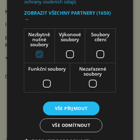
ochrany osobních údajů
KONTAKT:
ZOBRAZIT VŠECHNY PARTNERY
(1650)
→
Ing. Martin Klečka, Ph.D.
Nezbytně
Výkonové
Soubory
předseda Sdružení Měst a Obcí Koridor D8 (SMO
nutné
soubory
cílení
soubory
KD8)
+420 608 029 700
Funkční soubory
Nezařazené
soubory
martin.klecka@koridord8.cz
VŠE PŘIJMOUT
VŠE ODMÍTNOUT