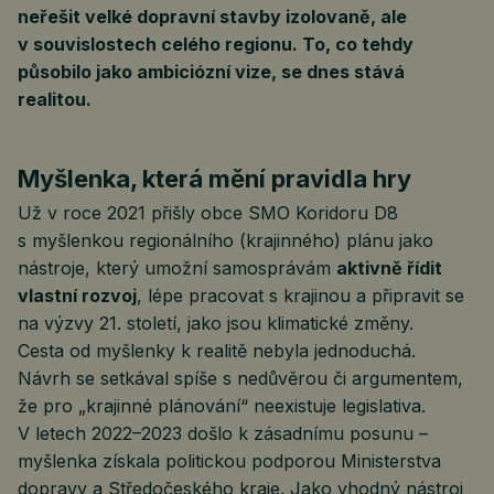
neřešit velké dopravní stavby izolovaně, ale
v souvislostech celého regionu. To, co tehdy
působilo jako ambiciózní vize, se dnes stává
realitou.
Myšlenka, která mění pravidla hry
Už v roce 2021 přišly obce SMO Koridoru D8
s myšlenkou regionálního (krajinného) plánu jako
nástroje, který umožní samosprávám
aktivně řídit
vlastní rozvoj
, lépe pracovat s krajinou a připravit se
na výzvy 21. století, jako jsou klimatické změny.
Cesta od myšlenky k realitě nebyla jednoduchá.
Návrh se setkával spíše s nedůvěrou či argumentem,
že pro „krajinné plánování“ neexistuje legislativa.
V letech 2022–2023 došlo k zásadnímu posunu –
myšlenka získala politickou podporou Ministerstva
dopravy a Středočeského kraje. Jako vhodný nástroj