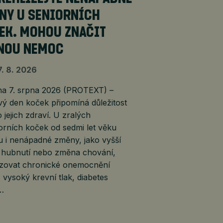
NY U SENIORNÍCH
EK. MOHOU ZNAČIT
NOU NEMOC
7. 8. 2026
 7. srpna 2026 (PROTEXT) –
ý den koček připomíná důležitost
 jejich zdraví. U zralých
orních koček od sedmi let věku
 i nenápadné změny, jako vyšší
, hubnutí nebo změna chování,
lizovat chronické onemocnění
, vysoký krevní tlak, diabetes
é…