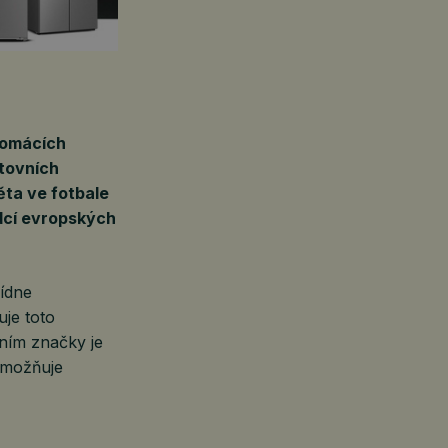
domácích
rtovních
ěta ve fotbale
dcí evropských
ídne
je toto
áním značky je
 umožňuje