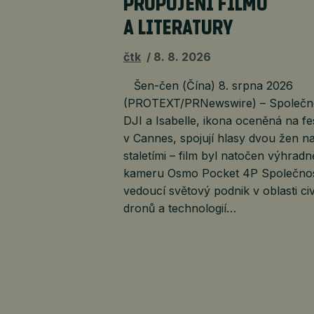
PROPOJENÍ FILMU
A LITERATURY
čtk
8. 8. 2026
Šen-čen (Čína) 8. srpna 2026
(PROTEXT/PRNewswire) – Společn
DJI a Isabelle, ikona oceněná na fe
v Cannes, spojují hlasy dvou žen na
staletími – film byl natočen výhradn
kameru Osmo Pocket 4P Společnos
vedoucí světový podnik v oblasti civ
dronů a technologií…