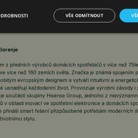
ších podporovatelů velkých sportovních událostí. Tato exk
uje sílu synergie: spojení inovativních technologií a emocí,
ODROBNOSTI
VŠE ODMÍTNOUT
VŠ
 rodin po celém světě. Gorenje chce být u toho – protože n
jí doma.
Gorenje
ím z předních výrobců domácích spotřebičů s více než 75let
ve více než 160 zemích světa. Značka je známá spojením 
sobitým evropským designem a vytváří intuitivní a energeti
ré usnadňují každodenní život. Provozuje výrobní závody i
 je součástí skupiny Hisense Group, jednoho z nejvýznamn
 v oblasti inovací ve spotřební elektronice a domácích spo
le přináší smart řešení přizpůsobené potřebám moderních 
ivotnímu stylu.