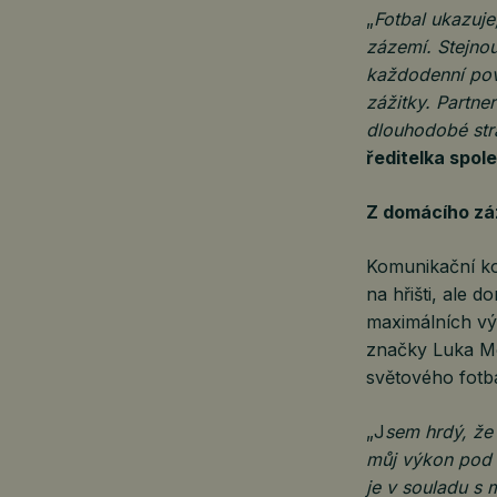
„
Fotbal ukazuje
zázemí. Stejnou
každodenní povi
zážitky. Partne
dlouhodobé str
ředitelka spole
Z domácího zá
Komunikační ko
na hřišti, ale 
maximálních vý
značky Luka Mo
světového fotb
„J
sem hrdý, že 
můj výkon pod s
je v souladu s 