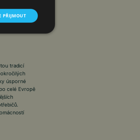
luzivní
 které přinášejí
E PŘIJMOUT
ejvětší
ou tradicí
pokročilých
cky úsporné
 po celé Evropě
ějších
třebičů.
domácností