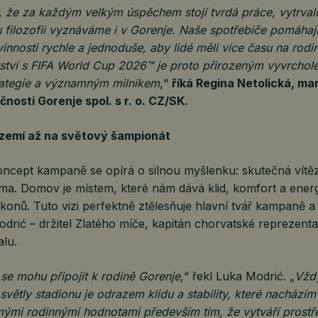
, že za každým velkým úspěchem stojí tvrdá práce, vytrvalo
 filozofii vyznáváme i v Gorenje. Naše spotřebiče pomáhají
nnosti rychle a jednoduše, aby lidé měli více času na rodi
rství s FIFA World Cup 2026™ je proto přirozeným vyvrchol
ategie a významným milníkem
,“
říká Regina Netolická, ma
čnosti Gorenje spol. s r. o. CZ/SK.
zemí až na světový šampionát
ncept kampaně se opírá o silnou myšlenku: skutečná vítězs
doma. Domov je místem, které nám dává klid, komfort a energ
konů. Tuto vizi perfektně ztělesňuje hlavní tvář kampaně 
drić – držitel Zlatého míče, kapitán chorvatské reprezent
alu.
se mohu připojit k rodině Gorenje
,“ řekl Luka Modrić. „
Vždy
větly stadionu je odrazem klidu a stability, které nachází
mými rodinnými hodnotami především tím, že vytváří prostře