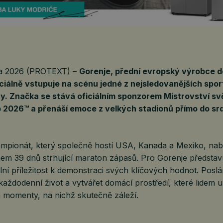
na 2026 (PROTEXT) –
Gorenje, přední evropský výrobce 
iciálně vstupuje na scénu jedné z nejsledovanějších spo
ty. Značka se stává oficiálním sponzorem Mistrovství sv
 2026™ a přenáší emoce z velkých stadionů přímo do sr
ampionát, který společně hostí USA, Kanada a Mexiko, nab
m 39 dnů strhující maraton zápasů. Pro Gorenje představu
ální příležitost k demonstraci svých klíčových hodnot. Posl
aždodenní život a vytvářet domácí prostředí, které lidem
a momenty, na nichž skutečně záleží.