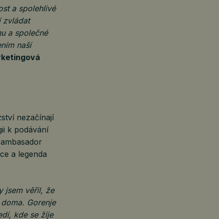
st a spolehlivé
 zvládat
nu a společné
ením naší
rketingová
tví nezačínají
ii k podávání
a ambasador
ace a legenda
 jsem věřil, že
m doma. Gorenje
dí, kde se žije