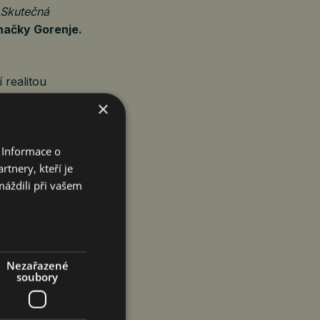
 Skutečná
načky Gorenje.
 realitou
ných aktivací
×
 edice, soutěže
 Informace o
tnery, kteří je
vých klubů
máždili při vašem
ké domácí
ideu značky,
gování, a to pod
Nezařazené
soubory
jednoho