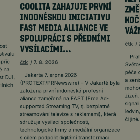
COOLITA ZAHAJUJE PRVNÍ
ZMĚ
INDONÉSKOU INICIATIVU
KOČ
FAST MEDIA ALLIANCE VE
VÁŽ
SPOLUPRÁCI S PŘEDNÍMI
čtk
ost
VYSÍLACÍMI…
stivalu
Praha
příč
čtk
7. 8. 2026
Světov
ě na
péče o
Jakarta 7. srpna 2026
t DJI,
a seni
(PROTEXT/PRNewswire) – V Jakartě byla
ilních
mohou
založena první indonéská profesní
žízeň
aliance zaměřená na FAST (Free Ad-
signa
supported Streaming TV, tj. bezplatné
ledvin
streamování televize s reklamami), která
či jin
sdružuje vysílací společnosti,
technologické firmy a mediální organizace
s cílem podpořit digitální transformaci