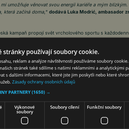
 mi umožňuje věnovat svou energii kariéře a mým blízkým.
ta, která začíná doma
,“
dodává Luka Modrić, ambasador z
ská kampaň propojí svět vrcholového sportu s každodenní
televizních spotů, digitálních médií, sociálních sítí a výraz
 prodeje. Fanoušci se mohou těšit na speciální produktové
 stránky používají soubory cookie.
bsah inspirovaný šampionátem.
obsahu, reklam a analýze návštěvnosti používáme soubory cookie.
ašich stránek také sdílíme s našimi reklamními a analytickými par
ředí Gorenje spustila projekt na podporu menších fotbalo
 s dalšími informacemi, které jste jim poskytli nebo které shro
ch ligových tříd. V rámci podpory obdrží vybrané kluby vel
služeb.
Zásady ochrany osobních údajů
o jsou lednice, pračky a sušičky. Celý projekt odráží hlavní 
t jednoduše
“. Klubům má zajistit jednodušší každodenní fun
HNY PARTNERY
(1650) →
 „
Jednoduše doma i na hřišti
“.
é
Výkonové
Soubory cílení
Funkční soubory
logií a fotbalových emocí
soubory
etošního světového turnaje Gorenje potvrzuje svou pozici 