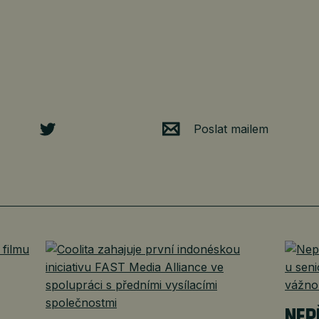
Poslat mailem
É
NEP