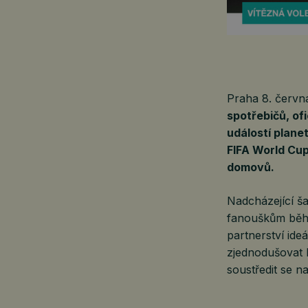
Praha 8. červ
spotřebičů, of
událostí plane
FIFA World Cup
domovů.
Nadcházející š
fanouškům běhe
partnerství ide
zjednodušovat k
soustředit se n