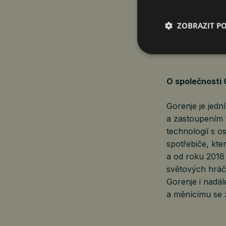
z nejvýznamněj
spolupráce ukaz
ZOBRAZIT P
radost milionům
vítězství vznika
O společnosti 
Gorenje je jedn
a zastoupením 
technologií s o
spotřebiče, kte
a od roku 2018
světových hráčů
Gorenje i nadá
a měnícímu se ž