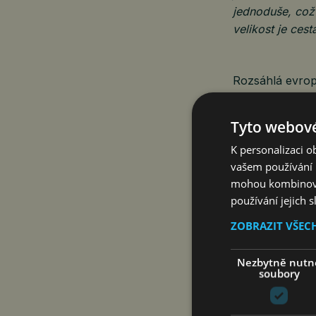
jednoduše, což
velikost je ces
Rozsáhlá evrop
prostřednictvím 
přímo v místech
Tyto webové
a exkluzivní o
K personalizaci 
vašem používání n
V českém prost
mohou kombinovat
a talentů nižší
používání jejich 
spotřebiče, jak
která zní „
Živo
ZOBRAZIT VŠEC
novým mottem:
Nezbytně nutn
Spojení techno
soubory
Zapojením do l