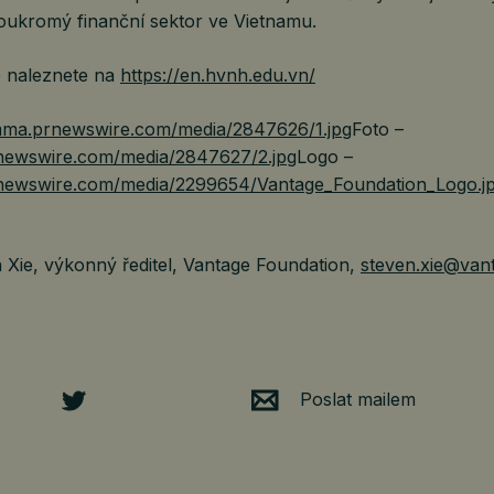
soukromý finanční sektor ve Vietnamu.
e naleznete na
https://en.hvnh.edu.vn/
/mma.prnewswire.com/media/2847626/1.jpg
Foto –
newswire.com/media/2847627/2.jpg
Logo –
rnewswire.com/media/2299654/Vantage_Foundation_Logo.j
 Xie, výkonný ředitel, Vantage Foundation,
steven.xie@van
Poslat mailem