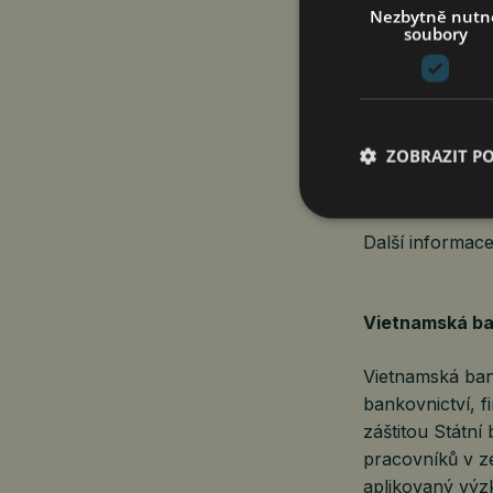
Nezbytně nutn
soubory
Nadace Vanta
Nadace Vantage
v McLaren Tech
ZOBRAZIT P
po celém světě,
a Instituto Clar
Další informac
Vietnamská ba
Vietnamská bank
bankovnictví, f
záštitou Státní
pracovníků v z
aplikovaný výz