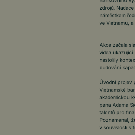
Bankovního výz
zdrojů. Nadac
náměstkem ředi
ve Vietnamu, a
Akce začala sl
videa ukazující
nastolily konte
budování kapac
Úvodní projev 
Vietnamské ban
akademickou kva
pana Adama Sie
talentů pro fin
Poznamenal, že 
v souvislosti s