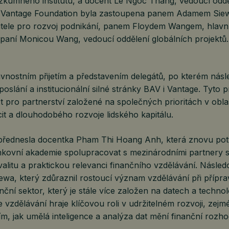
kumného institutu, a docent Le Ngoc Thang, vedoucí oddě
e Vantage Foundation byla zastoupena panem Adamem Sie
tele pro rozvoj podnikání, panem Floydem Wangem, hlav
 paní Monicou Wang, vedoucí oddělení globálních projektů.
avnostním přijetím a představením delegátů, po kterém nás
 poslání a institucionální silné stránky BAV i Vantage. Tyto 
xt pro partnerství založené na společných prioritách v obla
it a dlouhodobého rozvoje lidského kapitálu.
přednesla docentka Pham Thi Hoang Anh, která znovu pot
kovní akademie spolupracovat s mezinárodními partnery s 
litu a praktickou relevanci finančního vzdělávání. Násled
wa, který zdůraznil rostoucí význam vzdělávání při přípr
anční sektor, který je stále více založen na datech a technol
vzdělávání hraje klíčovou roli v udržitelném rozvoji, zejm
 tím, jak umělá inteligence a analýza dat mění finanční rozh