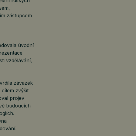
lení lidských
wem,
ním zástupcem
ledovala úvodní
prezentace
sti vzdělávání,
vrdila závazek
cílem zvýšit
oval projev
avě budoucích
ogiích.
éna
odování.