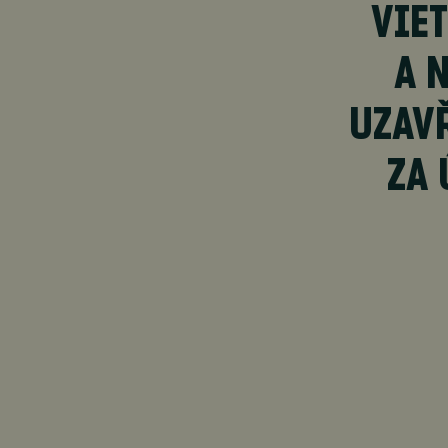
VIE
A 
UZAV
ZA 