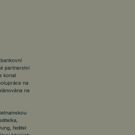
 bankovní
é partnerství
e konal
polupráce na
 plánována na
 Vietnamskou
ditelka,
ng, ředitel