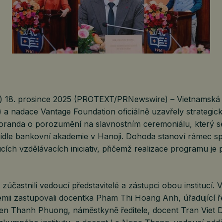
) 18. prosince 2025 (PROTEXT/PRNewswire) – Vietnamská
a nadace Vantage Foundation oficiálně uzavřely strategick
anda o porozumění na slavnostním ceremoniálu, který s
 sídle bankovní akademie v Hanoji. Dohoda stanoví rámec s
ích vzdělávacích iniciativ, přičemž realizace programu je
zúčastnili vedoucí představitelé a zástupci obou institucí.
mii zastupovali docentka Pham Thi Hoang Anh, úřadující ře
n Thanh Phuong, náměstkyně ředitele, docent Tran Viet Du