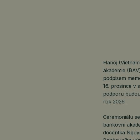
Hanoj (Vietnam
akademie (BAV) 
podpisem memor
16. prosince v
podporu budouc
rok 2026.
Ceremoniálu se 
bankovní akade
docentka Nguye