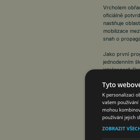
Vrcholem obřad
oficiálně potv
nastiňuje obla
mobilizace mez
snah o propaga
Jako první pro
jednodenním šk
inteligence“. 
se konat s osob
Tyto webové
účasti pro osta
spuštěn ve spol
K personalizaci 
vašem používání n
mohou kombinovat
Ceremoniál byl
používání jejich 
skupinovou foto
ZOBRAZIT VŠEC
oznámení strate
školení ani stud