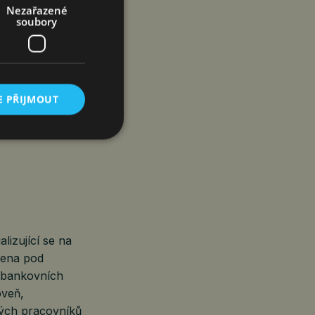
Nezařazené
soubory
 v roce 2023
rganizacemi
E PŘIJMOUT
 Malaysia
.
lizující se na
žena pod
a bankovních
oveň,
ných pracovníků