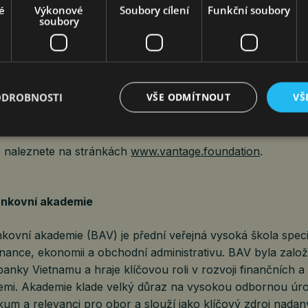
é
Výkonové
Soubory cílení
Funkční soubory
soubory
ge Foundation
 Foundation je nezávislá charitativní organizace založená
nology Centre ve Velké Británii. Nadace spolupracuje s o
ODROBNOSTI
VŠE ODMÍTNOUT
VŠ
 včetně Grab Indonesia, nadace iREDE v Nigérii, Teach for
et v Brazílii, s cílem podporovat významné sociální iniciativy
e naleznete na stránkách
www.vantage.foundation
.
nkovní akademie
ovní akademie (BAV) je přední veřejná vysoká škola specia
inance, ekonomii a obchodní administrativu. BAV byla zalo
 banky Vietnamu a hraje klíčovou roli v rozvoji finančních 
emi. Akademie klade velký důraz na vysokou odbornou úr
kum a relevanci pro obor a slouží jako klíčový zdroj nada