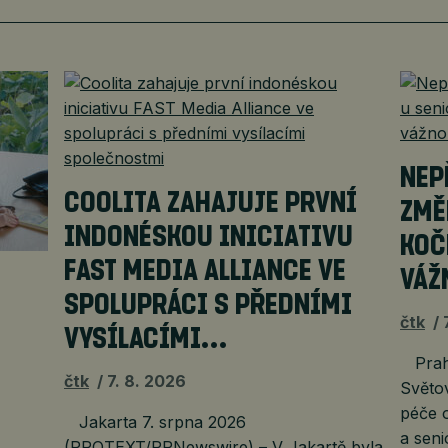
NEP
COOLITA ZAHAJUJE PRVNÍ
ZMĚ
INDONÉSKOU INICIATIVU
KOČ
FAST MEDIA ALLIANCE VE
VÁŽ
É
SPOLUPRÁCI S PŘEDNÍMI
čtk
VYSÍLACÍMI…
Praha
čtk
7. 8. 2026
Světov
péče o
Jakarta 7. srpna 2026
a seni
(PROTEXT/PRNewswire) – V Jakartě byla