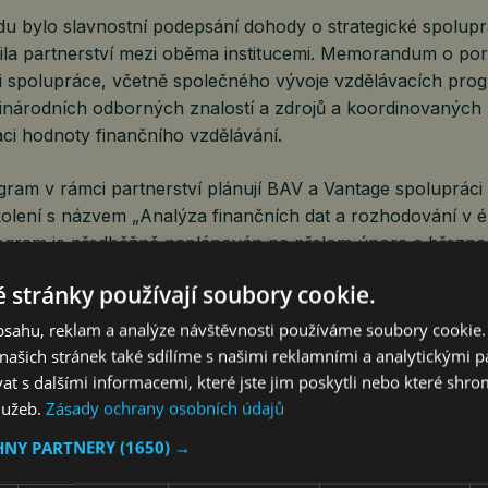
u bylo slavnostní podepsání dohody o strategické spoluprá
rdila partnerství mezi oběma institucemi. Memorandum o p
sti spolupráce, včetně společného vývoje vzdělávacích pro
inárodních odborných znalostí a zdrojů a koordinovanýc
ci hodnoty finančního vzdělávání.
gram v rámci partnerství plánují BAV a Vantage spolupráci
olení s názvem „Analýza finančních dat a rozhodování v 
Program je předběžně naplánován na přelom února a březn
ní účastí ve Vietnamské bankovní akademii v Hanoji, s mož
 stránky používají soubory cookie.
tní města. Účastníci obdrží osvědčení o absolvování a pro
upráci s dalšími předními vietnamskými univerzitami.
obsahu, reklam a analýze návštěvnosti používáme soubory cookie.
ašich stránek také sdílíme s našimi reklamními a analytickými par
 s dalšími informacemi, které jste jim poskytli nebo které shro
 zakončen symbolickou výměnou květin a pamětních darů, o
služeb.
Zásady ochrany osobních údajů
grafií a networkingem mezi zástupci. Akce slouží pouze jak
HNY PARTNERY
(1650) →
gického partnerství a v této fázi nezahrnuje poskytování k
entské aktivity.