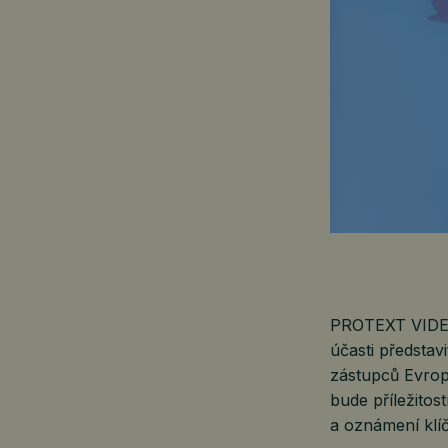
PROTEXT VIDEO 
účasti představ
zástupců Evrop
bude příležitos
a oznámení klíč