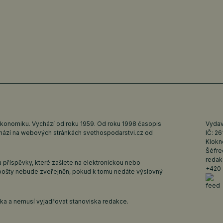
ekonomiku. Vychází od roku 1959. Od roku 1998 časopis
Vydava
ychází na webových stránkách
svethospodarstvi.cz
od
IČ: 2
Klokn
Šéfre
redak
 příspěvky, které zašlete na elektronickou nebo
+420 
pošty nebude zveřejněn, pokud k tomu nedáte výslovný
iska a nemusí vyjadřovat stanoviska redakce.