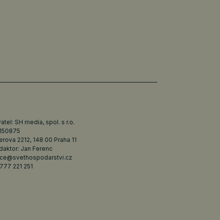
tel: SH media, spol. s r.o.
6150875
erova 2212, 148 00 Praha 11
daktor: Jan Ferenc
ce@svethospodarstvi.cz
777 221 251