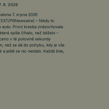
7. 8. 2026
lona 7. srpna 2026
EXT/PRNewswire) – Nikdy to
o auto. První kresba znázorňovala
 které spíše číhalo, než běželo –
ceno v té polovině sekundy
m, než se dá do pohybu, kdy je vše
é a ještě se nic nestalo. Každá linie,