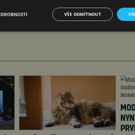
ODROBNOSTI
VŠE ODMÍTNOUT
VŠ
Poslat mailem
MOD
NYN
PRV