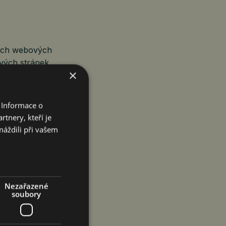
vých webových
vých stránek.
×
 title=“YouTube
 Informace o
write;
tnery, kteří je
“strict-origin-
máždili při vašem
Nezařazené
DARMA prosím
soubory