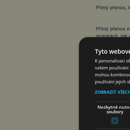
Přímý přenos, 
Přímý přenos m
stránkách, tak
Tyto webové
EMBED: <iframe
https://www.y
K personalizaci 
video player“ f
vašem používání n
encrypted-media
mohou kombinovat
when-cross-ori
používání jejich 
ZOBRAZIT VŠEC
Nezbytně nutn
Dotazy ohledn
soubory
adresujte na te