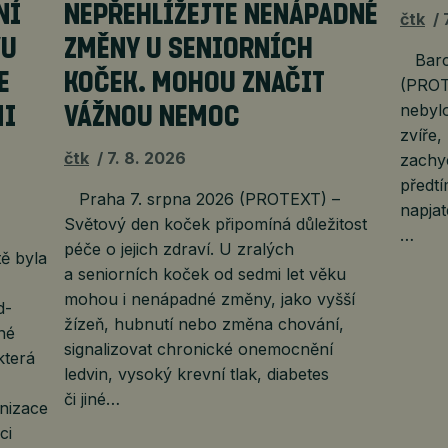
NÍ
NEPŘEHLÍŽEJTE NENÁPADNÉ
čtk
VU
ZMĚNY U SENIORNÍCH
Barce
E
KOČEK. MOHOU ZNAČIT
(PROT
nebyl
MI
VÁŽNOU NEMOC
zvíře,
čtk
7. 8. 2026
zachy
předtí
Praha 7. srpna 2026 (PROTEXT) –
napjat
Světový den koček připomíná důležitost
…
péče o jejich zdraví. U zralých
ě byla
a seniorních koček od sedmi let věku
mohou i nenápadné změny, jako vyšší
d-
žízeň, hubnutí nebo změna chování,
né
signalizovat chronické onemocnění
která
ledvin, vysoký krevní tlak, diabetes
či jiné…
anizace
ci