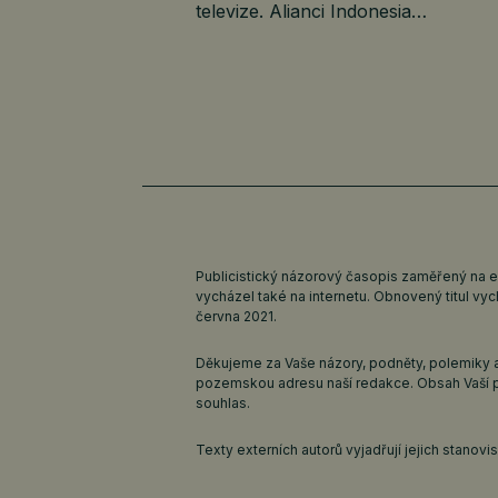
televize. Alianci Indonesia…
Publicistický názorový časopis zaměřený na 
vycházel také na internetu. Obnovený titul v
června 2021.
Děkujeme za Vaše názory, podněty, polemiky a
pozemskou adresu naší redakce. Obsah Vaší 
souhlas.
Texty externích autorů vyjadřují jejich stanov