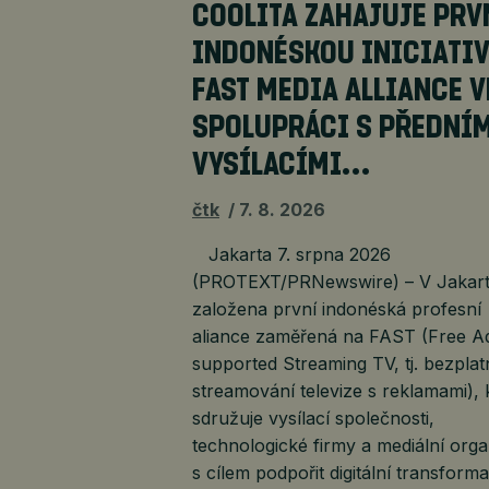
COOLITA ZAHAJUJE PRV
INDONÉSKOU INICIATI
FAST MEDIA ALLIANCE V
SPOLUPRÁCI S PŘEDNÍ
VYSÍLACÍMI…
čtk
7. 8. 2026
Jakarta 7. srpna 2026
(PROTEXT/PRNewswire) – V Jakart
založena první indonéská profesní
aliance zaměřená na FAST (Free A
supported Streaming TV, tj. bezplat
streamování televize s reklamami), 
sdružuje vysílací společnosti,
technologické firmy a mediální org
s cílem podpořit digitální transforma