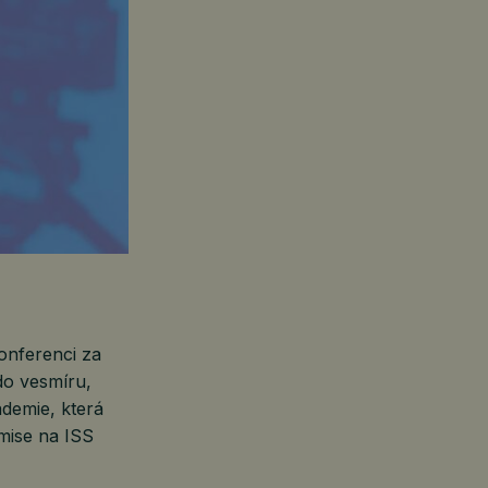
onferenci za
do vesmíru,
demie, která
 mise na ISS