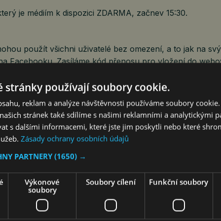
který je médiím k dispozici ZDARMA, začnev 15:30.
ohou použít všichni uživatelé bez omezení, a to jak na s
 na Facebooku. Zasíláme kód přenosu pro vložení do webo
 stránky používají soubory cookie.
 width=“560″ height=“315″ src=“
outube.com/embed/qwCSa0VjngA?si=XkiKN_uve834EArY
“
obsahu, reklam a analýze návštěvnosti používáme soubory cookie.
rameborder=“0″ allow=“accelerometer; autoplay; clipboard-
ašich stránek také sdílíme s našimi reklamními a analytickými par
; gyroscope; picture-in-picture; web-share“ referrerpolicy=
 s dalšími informacemi, které jste jim poskytli nebo které shro
gin“ allowfullscreen></iframe>
služeb.
Zásady ochrany osobních údajů
HNY PARTNERY
(1650) →
é
Výkonové
Soubory cílení
Funkční soubory
ě materiálů označených jako VIDEOSTREAM PROTEXT Z
soubory
l.: +420 222 098 330, protext@ctk.cz.