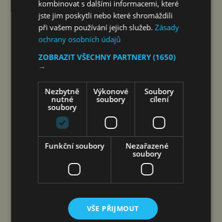
kombinovat s dalšími informacemi, které
FILMU A LITERATURY
jste jim poskytli nebo které shromáždili
při vašem používání jejich služeb.
Zásady
čtk
8. 8. 2026
ochrany osobních údajů
ZOBRAZIT VŠECHNY PARTNERY
(1650)
→
Šen-čen (Čína) 8. srpna 2026
Nezbytně
Výkonové
Soubory
(PROTEXT/PRNewswire) – Společnost DJI
nutné
soubory
cílení
soubory
a Isabelle, ikona oceněná na festivalu v Cannes,
spojují hlasy dvou žen napříč staletími – film byl
natočen výhradně na kameru Osmo Pocket 4P
Funkční soubory
Nezařazené
Společnost DJI, vedoucí světový podnik v oblasti
soubory
civilních dronů a technologií…
COOLITA ZAHAJUJE PRVNÍ
INDONÉSKOU INICIATIVU FAST
VŠE PŘIJMOUT