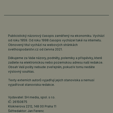
Publicistický názorový časopis zaměřený na ekonomiku. Vychází
od roku 1959. Od roku 1998 časopis vycházel také na internetu.
Obnovený titul vychází na webových stránkách
svethospodarstvi.cz
od června 2021.
Děkujeme za Vaše názory, podněty, polemiky a příspěvky, které
zašlete na elektronickou nebo pozemskou adresu naší redakce.
Obsah Vaší pošty nebude zveřejněn, pokud k tomu nedáte
výslovný souhlas.
Texty externích autorů vyjadřují jejich stanoviska a nemusí
vyjadřovat stanoviska redakce.
Vydavatel: SH media, spol. s r.o.
IČ: 26150875
Kloknerova 2212, 148 00 Praha 11
Šéfredaktor: Jan Ferenc