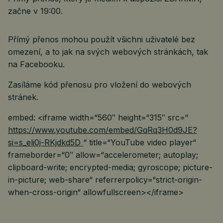
začne v 19:00.
Přímý přenos mohou použít všichni uživatelé bez
omezení, a to jak na svých webových stránkách, tak
na Facebooku.
Zasíláme kód přenosu pro vložení do webových
stránek.
embed: <iframe width=“560″ height=“315″ src=“
https://www.youtube.com/embed/GqRq3H0d9JE?
si=s_eli0j-RKjdkd5D
“ title=“YouTube video player“
frameborder=“0″ allow=“accelerometer; autoplay;
clipboard-write; encrypted-media; gyroscope; picture-
in-picture; web-share“ referrerpolicy=“strict-origin-
when-cross-origin“ allowfullscreen></iframe>