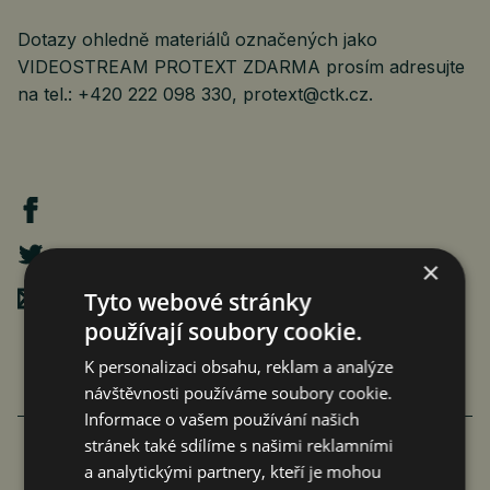
Dotazy ohledně materiálů označených jako
VIDEOSTREAM PROTEXT ZDARMA prosím adresujte
na tel.: +420 222 098 330, protext@ctk.cz.
×
Poslat mailem
Tyto webové stránky
používají soubory cookie.
K personalizaci obsahu, reklam a analýze
návštěvnosti používáme soubory cookie.
Informace o vašem používání našich
stránek také sdílíme s našimi reklamními
a analytickými partnery, kteří je mohou
FAMILIARITÉ: POETICKÉ PROPOJENÍ