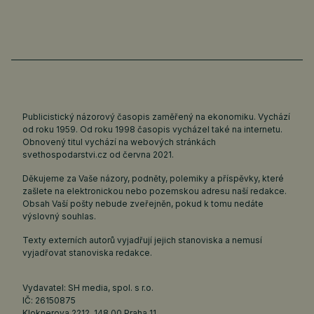
Publicistický názorový časopis zaměřený na ekonomiku. Vychází
od roku 1959. Od roku 1998 časopis vycházel také na internetu.
Obnovený titul vychází na webových stránkách
svethospodarstvi.cz
od června 2021.
Děkujeme za Vaše názory, podněty, polemiky a příspěvky, které
zašlete na elektronickou nebo pozemskou adresu naší redakce.
Obsah Vaší pošty nebude zveřejněn, pokud k tomu nedáte
výslovný souhlas.
Texty externích autorů vyjadřují jejich stanoviska a nemusí
vyjadřovat stanoviska redakce.
Vydavatel: SH media, spol. s r.o.
IČ: 26150875
Kloknerova 2212, 148 00 Praha 11