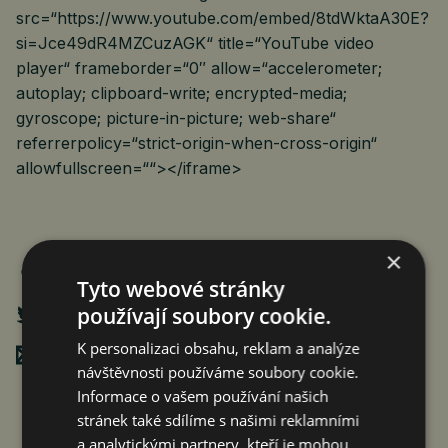
src=“https://www.youtube.com/embed/8tdWktaA30E?
si=Jce49dR4MZCuzAGK“ title=“YouTube video
player“ frameborder=“0″ allow=“accelerometer;
autoplay; clipboard-write; encrypted-media;
gyroscope; picture-in-picture; web-share“
referrerpolicy=“strict-origin-when-cross-origin“
allowfullscreen=““></iframe>
×
Tyto webové stránky
používají soubory cookie.
K personalizaci obsahu, reklam a analýze
Poslat mailem
návštěvnosti používáme soubory cookie.
Informace o vašem používání našich
stránek také sdílíme s našimi reklamními
a analytickými partnery, kteří je mohou