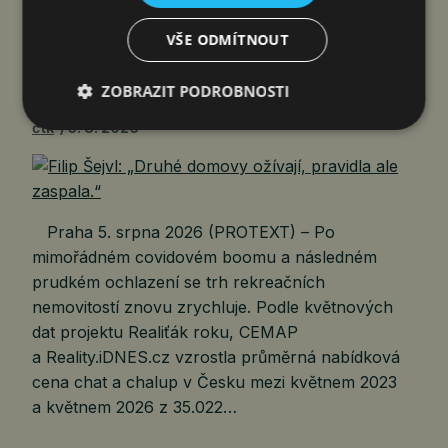
VŠE ODMÍTNOUT
FILIP ŠEJVL: „DRUHÉ DOMOVY
OŽÍVAJÍ, PRAVIDLA ALE ZASPALA.“
ZOBRAZIT PODROBNOSTI
čtk
5. 8. 2026
Praha 5. srpna 2026 (PROTEXT) – Po
mimořádném covidovém boomu a následném
prudkém ochlazení se trh rekreačních
nemovitostí znovu zrychluje. Podle květnových
dat projektu Realiťák roku, CEMAP
a Reality.iDNES.cz vzrostla průměrná nabídková
cena chat a chalup v Česku mezi květnem 2023
a květnem 2026 z 35.022…