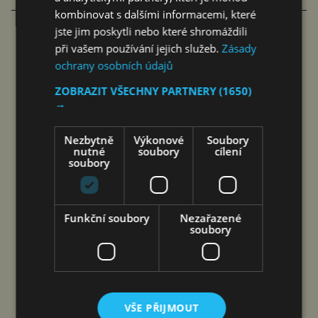
kombinovat s dalšími informacemi, které
jste jim poskytli nebo které shromáždili
při vašem používání jejich služeb.
Zásady
MEZINÁRODNÍ DEN PIVA: BILLA
ochrany osobních údajů
SPOLUPRACUJE S VÍCE NEŽ 20
ZOBRAZIT VŠECHNY PARTNERY
(1650)
REGIONÁLNÍMI PIVOVARY
→
čtk
5. 8. 2026
Nezbytně
Výkonové
Soubory
nutné
soubory
cílení
soubory
Praha 5. srpna 2026 (PROTEXT) – Více než 20
Funkční soubory
Nezařazené
regionálních pivovarů dnes spolupracuje se
soubory
společností BILLA ČR. U příležitosti
Mezinárodního dne piva, který letos připadá na
pátek 7. srpna, obchodní řetězec připomíná
význam regionálních výrobců ve svém sortimentu
VŠE PŘIJMOUT
a zároveň prohlubuje spolupráci s řemeslnými…