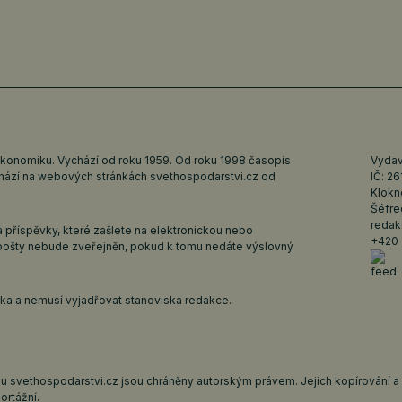
ekonomiku. Vychází od roku 1959. Od roku 1998 časopis
Vydava
ychází na webových stránkách
svethospodarstvi.cz
od
IČ: 2
Klokn
Šéfre
redak
 příspěvky, které zašlete na elektronickou nebo
+420 
pošty nebude zveřejněn, pokud k tomu nedáte výslovný
iska a nemusí vyjadřovat stanoviska redakce.
 svethospodarstvi.cz jsou chráněny autorským právem. Jejich kopírování a š
ortážní.