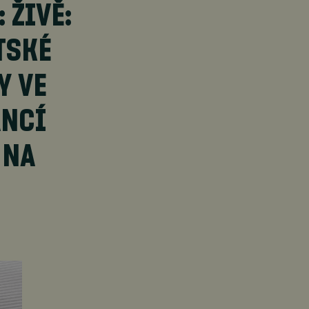
 ŽIVĚ:
TSKÉ
Y VE
ANCÍ
 NA