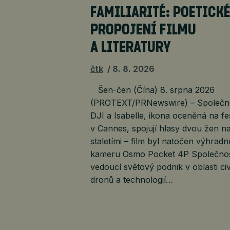
FAMILIARITÉ: POETICK
PROPOJENÍ FILMU
A LITERATURY
čtk
8. 8. 2026
Šen-čen (Čína) 8. srpna 2026
(PROTEXT/PRNewswire) – Společn
DJI a Isabelle, ikona oceněná na fe
v Cannes, spojují hlasy dvou žen na
staletími – film byl natočen výhradn
kameru Osmo Pocket 4P Společnos
vedoucí světový podnik v oblasti civ
dronů a technologií…