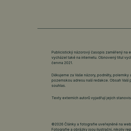
Publicistický názorový časopis zaměřený na 
vycházel také na internetu. Obnovený titul v
června 2021.
Děkujeme za Vaše názory, podněty, polemiky a
pozemskou adresu naší redakce. Obsah Vaší 
souhlas.
Texty externích autorů vyjadřují jejich stanov
©2026 Články a fotografie uveřejněné na webu
Fotografie a obrázky jsou ilustrační, nikoliv rep