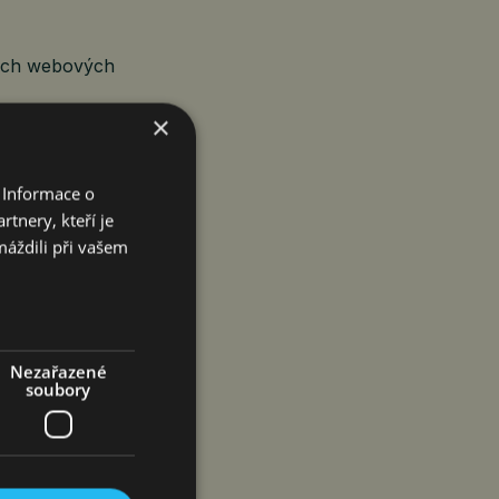
vých webových
×
 Informace o
DARMA prosím
tnery, kteří je
máždili při vašem
d/BTpeRn_kCns?
Nezařazené
soubory
pe; picture-in-
fullscreen=““>