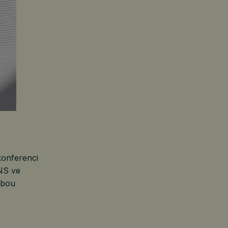
konferenci
NS ve
obou