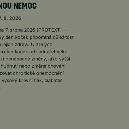
NOU NEMOC
7. 8. 2026
 7. srpna 2026 (PROTEXT) –
ý den koček připomíná důležitost
 jejich zdraví. U zralých
orních koček od sedmi let věku
 i nenápadné změny, jako vyšší
, hubnutí nebo změna chování,
lizovat chronické onemocnění
, vysoký krevní tlak, diabetes
é…