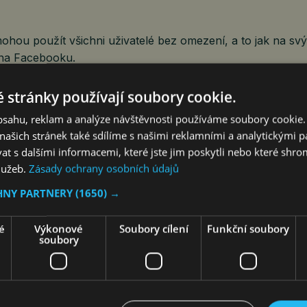
ohou použít všichni uživatelé bez omezení, a to jak na s
 na Facebooku.
řenosu pro vložení do webových stránek.
 stránky používají soubory cookie.
obsahu, reklam a analýze návštěvnosti používáme soubory cookie.
ě materiálů označených jako VIDEOSTREAM PROTEXT Z
ašich stránek také sdílíme s našimi reklamními a analytickými par
l.: +420 222 098 330, protext@ctk.cz.
 s dalšími informacemi, které jste jim poskytli nebo které shro
služeb.
Zásady ochrany osobních údajů
HNY PARTNERY
(1650) →
=“560″ height=“315″ src=“https://www.youtube.com/embe
é
Výkonové
Soubory cílení
Funkční soubory
soubory
7SyKq“ title=“YouTube video player“ frameborder=“0″
meter; autoplay; clipboard-write; encrypted-media; gyrosco
are“ referrerpolicy=“strict-origin-when-cross-origin“ allow