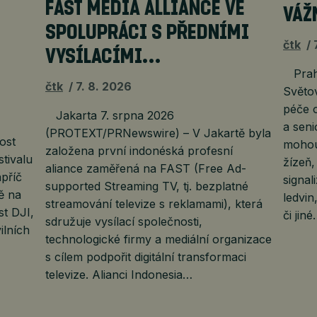
FAST MEDIA ALLIANCE VE
VÁŽ
É
SPOLUPRÁCI S PŘEDNÍMI
čtk
VYSÍLACÍMI…
Praha
čtk
7. 8. 2026
Světov
péče o
Jakarta 7. srpna 2026
a seni
(PROTEXT/PRNewswire) – V Jakartě byla
ost
mohou
založena první indonéská profesní
stivalu
žízeň
aliance zaměřená na FAST (Free Ad-
příč
signa
supported Streaming TV, tj. bezplatné
ě na
ledvin
streamování televize s reklamami), která
t DJI,
či jin
sdružuje vysílací společnosti,
ilních
technologické firmy a mediální organizace
s cílem podpořit digitální transformaci
televize. Alianci Indonesia…