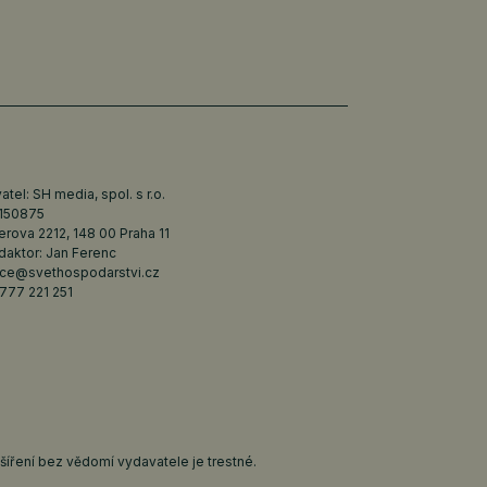
tel: SH media, spol. s r.o.
6150875
erova 2212, 148 00 Praha 11
daktor: Jan Ferenc
ce@svethospodarstvi.cz
777 221 251
íření bez vědomí vydavatele je trestné.