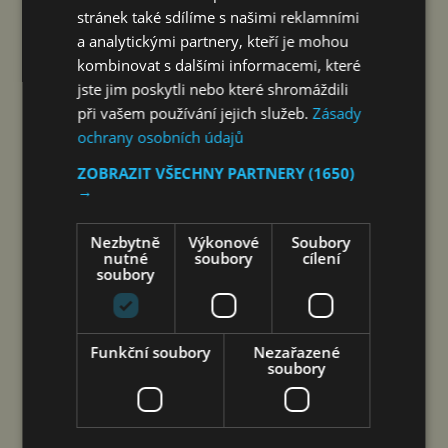
stránek také sdílíme s našimi reklamními
čtk
8. 8. 2026
a analytickými partnery, kteří je mohou
kombinovat s dalšími informacemi, které
jste jim poskytli nebo které shromáždili
při vašem používání jejich služeb.
Zásady
ochrany osobních údajů
ZOBRAZIT VŠECHNY PARTNERY
(1650)
→
Nezbytně
Výkonové
Soubory
nutné
soubory
cílení
soubory
Šen-čen (Čína) 8. srpna 2026
(PROTEXT/PRNewswire) – Společnost DJI
a Isabelle, ikona oceněná na festivalu v Cannes,
Funkční soubory
Nezařazené
spojují hlasy dvou žen napříč staletími – film byl
soubory
natočen výhradně na kameru Osmo Pocket 4P
Společnost DJI, vedoucí světový podnik v oblasti
civilních dronů a technologií…