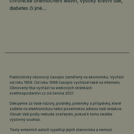
chronické onemocnění ledvin, vysoký krevní tlak,
diabetes či jiné…
Publicistický názorový časopis zaměřený na ekonomiku. Vychází
od roku 1959. Od roku 1998 časopis vycházel také na internetu.
Obnovený titul vychází na webových stránkách
svethospodarstvi.cz
od června 2021.
Děkujeme za Vaše názory, podněty, polemiky a příspěvky, které
zašlete na elektronickou nebo pozemskou adresu naší redakce.
Obsah Vaší pošty nebude zveřejněn, pokud k tomu nedáte
výslovný souhlas.
Texty externích autorů vyjadřují jejich stanoviska a nemusí