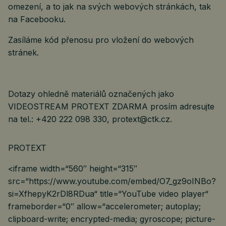
omezení, a to jak na svých webových stránkách, tak
na Facebooku.
Zasíláme kód přenosu pro vložení do webových
stránek.
Dotazy ohledně materiálů označených jako
VIDEOSTREAM PROTEXT ZDARMA prosím adresujte
na tel.: +420 222 098 330, protext@ctk.cz.
PROTEXT
<iframe width=“560″ height=“315″
src=“https://www.youtube.com/embed/O7_gz9oINBo?
si=XfhepyK2rDl8RDua“ title=“YouTube video player“
frameborder=“0″ allow=“accelerometer; autoplay;
clipboard-write; encrypted-media; gyroscope; picture-