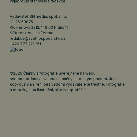
vyjadřovat stanoviska redakce.
Vydavatel: SH media, spol. s r.o.
IČ: 26150875
Kloknerova 2212, 148 00 Praha 11
Šéfredaktor: Jan Ferenc
redakce@svethospodarstvi.cz
+420 777 221 251
©2026 Články a fotografie uveřejněné na webu
svethospodarstvi.cz jsou chráněny autorským právem. Jejich
kopírování a šíření bez vědomí vydavatele je trestné. Fotografie
a obrázky jsou ilustrační, nikoliv reportážní.