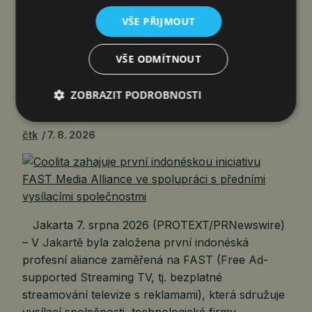
VŠE PŘIJMOUT
COOLITA ZAHAJUJE PRVNÍ
VŠE ODMÍTNOUT
INDONÉSKOU INICIATIVU FAST
MEDIA ALLIANCE VE SPOLUPRÁCI
ZOBRAZIT PODROBNOSTI
S PŘEDNÍMI VYSÍLACÍMI…
čtk
7. 8. 2026
Jakarta 7. srpna 2026 (PROTEXT/PRNewswire)
– V Jakartě byla založena první indonéská
profesní aliance zaměřená na FAST (Free Ad-
supported Streaming TV, tj. bezplatné
streamování televize s reklamami), která sdružuje
vysílací společnosti, technologické firmy