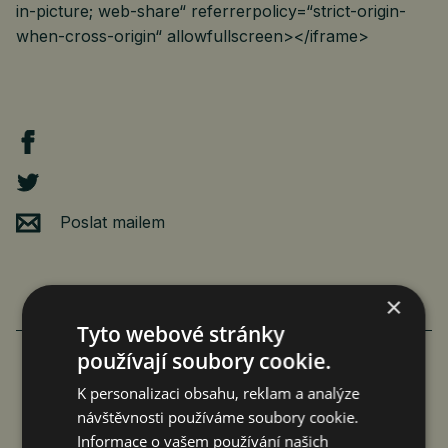
in-picture; web-share“ referrerpolicy=“strict-origin-
when-cross-origin“ allowfullscreen></iframe>
Poslat mailem
×
Tyto webové stránky
používají soubory cookie.
FAMILIARITÉ: POETICKÉ PROPOJENÍ
K personalizaci obsahu, reklam a analýze
návštěvnosti používáme soubory cookie.
FILMU A LITERATURY
Informace o vašem používání našich