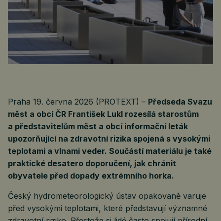
Praha 19. června 2026 (PROTEXT) –
Předseda Svazu
měst a obcí ČR František Lukl rozesílá starostům
a představitelům měst a obcí informační leták
upozorňující na zdravotní rizika spojená s vysokými
teplotami a vlnami veder. Součástí materiálu je také
praktické desatero doporučení, jak chránit
obyvatele před dopady extrémního horka.
Český hydrometeorologický ústav opakovaně varuje
před vysokými teplotami, které představují významné
zdravotní riziko. Přestože si lidé často spojují přírodní