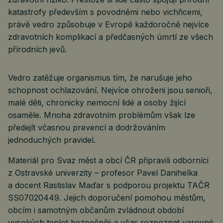
katastrofy především s povodněmi nebo vichřicemi,
právě vedro způsobuje v Evropě každoročně nejvíce
zdravotních komplikací a předčasných úmrtí ze všech
přírodních jevů.
Vedro zatěžuje organismus tím, že narušuje jeho
schopnost ochlazování. Nejvíce ohroženi jsou senioři,
malé děti, chronicky nemocní lidé a osoby žijící
osaměle. Mnoha zdravotním problémům však lze
předejít včasnou prevencí a dodržováním
jednoduchých pravidel.
Materiál pro Svaz měst a obcí ČR připravili odborníci
z Ostravské univerzity – profesor Pavel Danihelka
a docent Rastislav Maďar s podporou projektu TAČR
SS07020449. Jejich doporučení pomohou městům,
obcím i samotným občanům zvládnout období
vysokých teplot bezpečněji a včas rozpoznat varovné