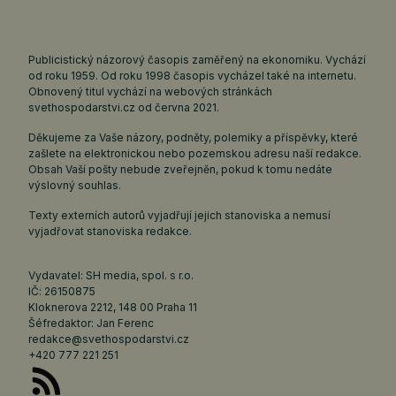
Publicistický názorový časopis zaměřený na ekonomiku. Vychází
od roku 1959. Od roku 1998 časopis vycházel také na internetu.
Obnovený titul vychází na webových stránkách
svethospodarstvi.cz
od června 2021.
Děkujeme za Vaše názory, podněty, polemiky a příspěvky, které
zašlete na elektronickou nebo pozemskou adresu naší redakce.
Obsah Vaší pošty nebude zveřejněn, pokud k tomu nedáte
výslovný souhlas.
Texty externích autorů vyjadřují jejich stanoviska a nemusí
vyjadřovat stanoviska redakce.
Vydavatel: SH media, spol. s r.o.
IČ: 26150875
Kloknerova 2212, 148 00 Praha 11
Šéfredaktor: Jan Ferenc
redakce@svethospodarstvi.cz
+420 777 221 251