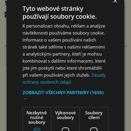
×
Tyto webové stránky
Poslat mailem
používají soubory cookie.
K personalizaci obsahu, reklam a analýze
návštěvnosti používáme soubory cookie.
Informace o vašem používání našich
stránek také sdílíme s našimi reklamními
a analytickými partnery, kteří je mohou
kombinovat s dalšími informacemi, které
COOLITA ZAHAJUJE PRVNÍ
jste jim poskytli nebo které shromáždili
INDONÉSKOU INICIATIVU FAST
při vašem používání jejich služeb.
Zásady
ochrany osobních údajů
MEDIA ALLIANCE VE SPOLUPRÁCI
S PŘEDNÍMI VYSÍLACÍMI…
ZOBRAZIT VŠECHNY PARTNERY
(1650)
→
čtk
7. 8. 2026
Nezbytně
Výkonové
Soubory
nutné
soubory
cílení
soubory