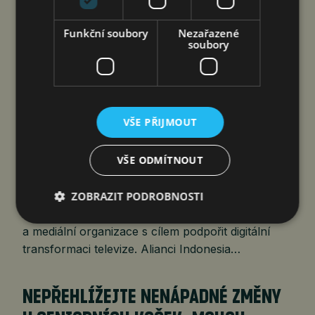
Funkční soubory
Nezařazené
soubory
VŠE PŘIJMOUT
Jakarta 7. srpna 2026 (PROTEXT/PRNewswire)
– V Jakartě byla založena první indonéská
VŠE ODMÍTNOUT
profesní aliance zaměřená na FAST (Free Ad-
supported Streaming TV, tj. bezplatné
ZOBRAZIT PODROBNOSTI
streamování televize s reklamami), která sdružuje
vysílací společnosti, technologické firmy
a mediální organizace s cílem podpořit digitální
transformaci televize. Alianci Indonesia…
NEPŘEHLÍŽEJTE NENÁPADNÉ ZMĚNY