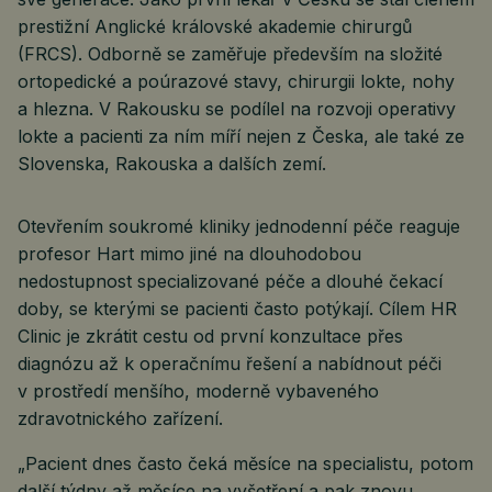
prestižní Anglické královské akademie chirurgů
(FRCS). Odborně se zaměřuje především na složité
ortopedické a poúrazové stavy, chirurgii lokte, nohy
a hlezna. V Rakousku se podílel na rozvoji operativy
lokte a pacienti za ním míří nejen z Česka, ale také ze
Slovenska, Rakouska a dalších zemí.
Otevřením soukromé kliniky jednodenní péče reaguje
profesor Hart mimo jiné na dlouhodobou
nedostupnost specializované péče a dlouhé čekací
doby, se kterými se pacienti často potýkají. Cílem HR
Clinic je zkrátit cestu od první konzultace přes
diagnózu až k operačnímu řešení a nabídnout péči
v prostředí menšího, moderně vybaveného
zdravotnického zařízení.
„Pacient dnes často čeká měsíce na specialistu, potom
další týdny až měsíce na vyšetření a pak znovu