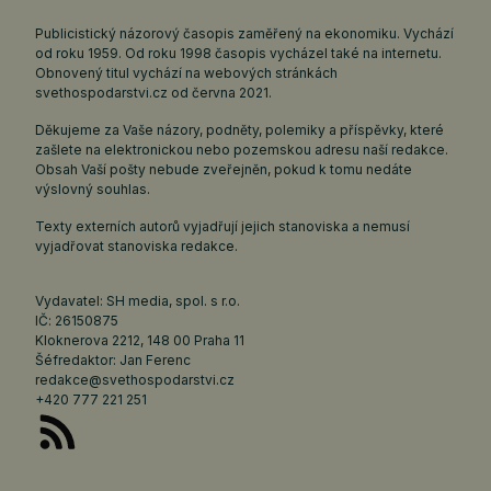
Publicistický názorový časopis zaměřený na ekonomiku. Vychází
od roku 1959. Od roku 1998 časopis vycházel také na internetu.
Obnovený titul vychází na webových stránkách
svethospodarstvi.cz
od června 2021.
Děkujeme za Vaše názory, podněty, polemiky a příspěvky, které
zašlete na elektronickou nebo pozemskou adresu naší redakce.
Obsah Vaší pošty nebude zveřejněn, pokud k tomu nedáte
výslovný souhlas.
Texty externích autorů vyjadřují jejich stanoviska a nemusí
vyjadřovat stanoviska redakce.
Vydavatel: SH media, spol. s r.o.
IČ: 26150875
Kloknerova 2212, 148 00 Praha 11
Šéfredaktor: Jan Ferenc
redakce@svethospodarstvi.cz
+420 777 221 251