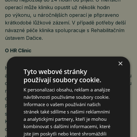
operací může kliniku opustit už několik hodin
po výkonu, u náročnějších operací je připraveno
krátkodobé lůžkové zázemí. V případě potřeby delší
návazné péče klinika spolupracuje s Rehabilitačním
ústavem Dačice.
O HR Clinic
×
HR Clinic je soukromá klinika jednodenní ortopedické
Tyto webové stránky
a chirurgické péče ve Znojmě. Zaměřuje se na rychlou
používají soubory cookie.
diagnostiku, osobní přístup a operační řešení v režimu
K personalizaci obsahu, reklam a analýze
maximálně 24hodinové péče. Odbornou garanci
návštěvnosti používáme soubory cookie.
ortopedické části zajišťuje prof. MUDr. Radek Hart,
Informace o vašem používání našich
Ph.D., FRCS, MHA, mezinárodně uznávaný ortoped
stránek také sdílíme s našimi reklamními
s dlouholetou praxí v České republice i Rakousku.
a analytickými partnery, kteří je mohou
Klinika je koncipována jako moderní centrum
kombinovat s dalšími informacemi, které
chirurgických oborů, které chce do budoucna
jste jim poskytli nebo které shromáždili
rozšiřovat nabídku péče i za hranice ortopedie