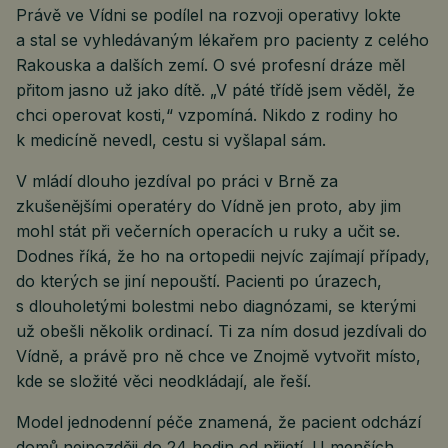
Právě ve Vídni se podílel na rozvoji operativy lokte
a stal se vyhledávaným lékařem pro pacienty z celého
Rakouska a dalších zemí. O své profesní dráze měl
přitom jasno už jako dítě. „V páté třídě jsem věděl, že
chci operovat kosti,“ vzpomíná. Nikdo z rodiny ho
k medicíně nevedl, cestu si vyšlapal sám.
V mládí dlouho jezdíval po práci v Brně za
zkušenějšími operatéry do Vídně jen proto, aby jim
mohl stát při večerních operacích u ruky a učit se.
Dodnes říká, že ho na ortopedii nejvíc zajímají případy,
do kterých se jiní nepouští. Pacienti po úrazech,
s dlouholetými bolestmi nebo diagnózami, se kterými
už obešli několik ordinací. Ti za ním dosud jezdívali do
Vídně, a právě pro ně chce ve Znojmě vytvořit místo,
kde se složité věci neodkládají, ale řeší.
Model jednodenní péče znamená, že pacient odchází
domů nejpozději do 24 hodin od přijetí. U menších