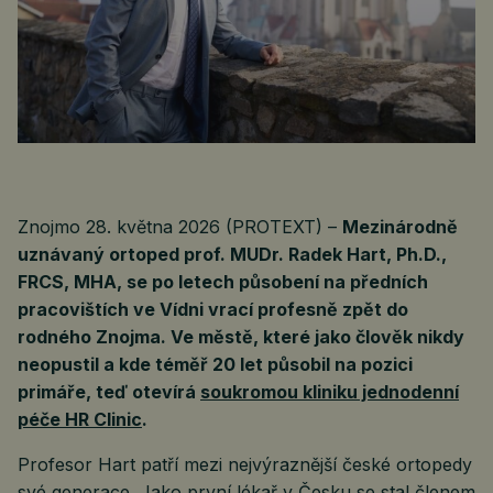
Znojmo 28. května 2026 (PROTEXT) –
Mezinárodně
uznávaný ortoped prof. MUDr. Radek Hart, Ph.D.,
FRCS, MHA, se po letech působení na předních
pracovištích ve Vídni vrací profesně zpět do
rodného Znojma. Ve městě, které jako člověk nikdy
neopustil a kde téměř 20 let působil na pozici
primáře, teď otevírá
soukromou kliniku jednodenní
péče HR Clinic
.
Profesor Hart patří mezi nejvýraznější české ortopedy
své generace. Jako první lékař v Česku se stal členem