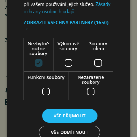
při vašem používání jejich služeb.
Zásady
a obecné chirurgie. Více informací najdete na webu
ochrany osobních údajů
www.hrclinic.cz
ZOBRAZIT VŠECHNY PARTNERY
(1650)
→
Zdroj: HR Clinic
Nezbytně
Výkonové
Soubory
nutné
soubory
cílení
soubory
Funkční soubory
Nezařazené
soubory
Poslat mailem
VŠE PŘIJMOUT
VŠE ODMÍTNOUT