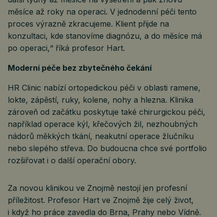
měsíce až roky na operaci. V jednodenní péči tento
proces výrazně zkracujeme. Klient přijde na
konzultaci, kde stanovíme diagnózu, a do měsíce má
po operaci,“ říká profesor Hart.
Moderní péče bez zbytečného čekání
HR Clinic nabízí ortopedickou péči v oblasti ramene,
lokte, zápěstí, ruky, kolene, nohy a hlezna. Klinika
zároveň od začátku poskytuje také chirurgickou péči,
například operace kýl, křečových žil, nezhoubných
nádorů měkkých tkání, neakutní operace žlučníku
nebo slepého střeva. Do budoucna chce své portfolio
rozšiřovat i o další operační obory.
Za novou klinikou ve Znojmě nestojí jen profesní
příležitost. Profesor Hart ve Znojmě žije celý život,
i když ho práce zavedla do Brna, Prahy nebo Vídně.