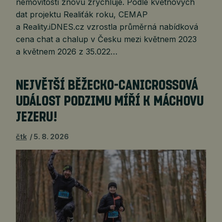
nemovitostí znovu zrychluje. Podle květnových
dat projektu Realiťák roku, CEMAP
a Reality.iDNES.cz vzrostla průměrná nabídková
cena chat a chalup v Česku mezi květnem 2023
a květnem 2026 z 35.022…
NEJVĚTŠÍ BĚŽECKO-CANICROSSOVÁ
UDÁLOST PODZIMU MÍŘÍ K MÁCHOVU
JEZERU!
čtk
5. 8. 2026