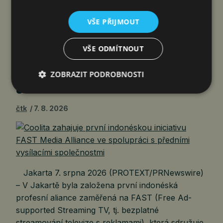
civilních dronů a technologií…
VŠE PŘIJMOUT
COOLITA ZAHAJUJE PRVNÍ
VŠE ODMÍTNOUT
INDONÉSKOU INICIATIVU FAST
MEDIA ALLIANCE VE SPOLUPRÁCI
ZOBRAZIT PODROBNOSTI
S PŘEDNÍMI VYSÍLACÍMI…
čtk
7. 8. 2026
Jakarta 7. srpna 2026 (PROTEXT/PRNewswire)
– V Jakartě byla založena první indonéská
profesní aliance zaměřená na FAST (Free Ad-
supported Streaming TV, tj. bezplatné
streamování televize s reklamami), která sdružuje