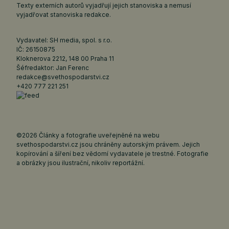
Texty externích autorů vyjadřují jejich stanoviska a nemusí
vyjadřovat stanoviska redakce.
Vydavatel: SH media, spol. s r.o.
IČ: 26150875
Kloknerova 2212, 148 00 Praha 11
Šéfredaktor: Jan Ferenc
redakce@svethospodarstvi.cz
+420 777 221 251
©2026 Články a fotografie uveřejněné na webu
svethospodarstvi.cz jsou chráněny autorským právem. Jejich
kopírování a šíření bez vědomí vydavatele je trestné. Fotografie
a obrázky jsou ilustrační, nikoliv reportážní.