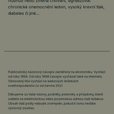
hubnutí nebo změna chování, signalizovat
chronické onemocnění ledvin, vysoký krevní tlak,
diabetes či jiné…
Publicistický názorový časopis zaměřený na ekonomiku. Vychází
od roku 1959. Od roku 1998 časopis vycházel také na internetu.
Obnovený titul vychází na webových stránkách
svethospodarstvi.cz
od června 2021.
Děkujeme za Vaše názory, podněty, polemiky a příspěvky, které
zašlete na elektronickou nebo pozemskou adresu naší redakce.
Obsah Vaší pošty nebude zveřejněn, pokud k tomu nedáte
výslovný souhlas.