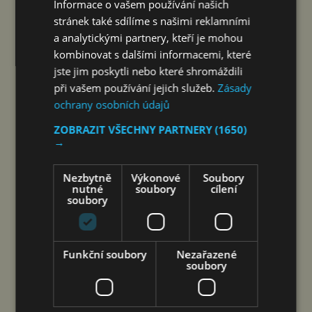
FILMU A LITERATURY
Informace o vašem používání našich
stránek také sdílíme s našimi reklamními
čtk
8. 8. 2026
a analytickými partnery, kteří je mohou
kombinovat s dalšími informacemi, které
jste jim poskytli nebo které shromáždili
při vašem používání jejich služeb.
Zásady
ochrany osobních údajů
ZOBRAZIT VŠECHNY PARTNERY
(1650)
→
Nezbytně
Výkonové
Soubory
nutné
soubory
cílení
soubory
Šen-čen (Čína) 8. srpna 2026
(PROTEXT/PRNewswire) – Společnost DJI
a Isabelle, ikona oceněná na festivalu v Cannes,
Funkční soubory
Nezařazené
soubory
spojují hlasy dvou žen napříč staletími – film byl
natočen výhradně na kameru Osmo Pocket 4P
Společnost DJI, vedoucí světový podnik v oblasti