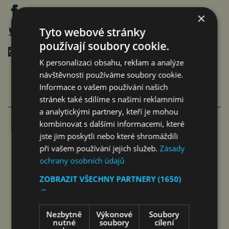
×
Tyto webové stránky
používají soubory cookie.
Poslat mailem
K personalizaci obsahu, reklam a analýze
návštěvnosti používáme soubory cookie.
Informace o vašem používání našich
stránek také sdílíme s našimi reklamními
a analytickými partnery, kteří je mohou
kombinovat s dalšími informacemi, které
jste jim poskytli nebo které shromáždili
FAMILIARITÉ: POETICKÉ PROPOJENÍ
při vašem používání jejich služeb.
Zásady
FILMU A LITERATURY
ochrany osobních údajů
čtk
8. 8. 2026
ZOBRAZIT VŠECHNY PARTNERY
(1650)
→
Nezbytně
Výkonové
Soubory
nutné
soubory
cílení