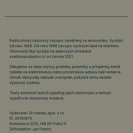
Publicistický názorový časopis zaměřený na ekonomiku. Vychází
od roku 1959. Od roku 1998 časopis vycházel také na internetu.
Obnovený titul vychází na webových stránkách
svethospodarstvi.cz
od června 2021.
Děkujeme za Vaše názory, podněty, polemiky a příspěvky, které
zašlete na elektronickou nebo pozemskou adresu naší redakce.
Obsah Vaší pošty nebude zveřejněn, pokud k tomu nedáte
výslovný souhlas.
Texty externích autorů vyjadřují jejich stanoviska a nemusí
vyjadřovat stanoviska redakce.
Vydavatel: SH media, spol. s r.o.
IČ: 26150875
Kloknerova 2212, 148 00 Praha 11
Šéfredaktor: Jan Ferenc