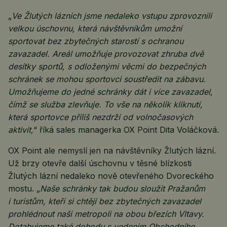
„
Ve Žlutých lázních jsme nedaleko vstupu zprovoznili
velkou úschovnu, která návštěvníkům umožní
sportovat bez zbytečných starostí s ochranou
zavazadel. Areál umožňuje provozovat zhruba dvě
desítky sportů, s odloženými věcmi do bezpečných
schránek se mohou sportovci soustředit na zábavu.
Umožňujeme do jedné schránky dát i více zavazadel,
čímž se služba zlevňuje. To vše na několik kliknutí,
která sportovce příliš nezdrží od volnočasových
aktivit,
“ říká sales managerka OX Point Dita Voláčková.
OX Point ale nemyslí jen na návštěvníky Žlutých lázní.
Už brzy otevře další úschovnu v těsné blízkosti
Žlutých lázní nedaleko nově otevřeného Dvoreckého
mostu. „
Naše schránky tak budou sloužit Pražanům
i turistům, kteří si chtějí bez zbytečných zavazadel
prohlédnout naši metropoli na obou březích Vltavy.
Dotahujeme také dohodu s vedením Obchodního