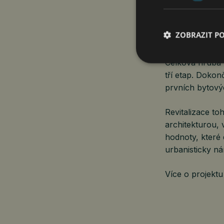
prostory pro ko
i veřejnosti z ok
ZOBRAZIT P
Projekt SIDE S
Celková hrubá p
tří etap. Dokon
prvních bytový
Revitalizace to
architekturou,
hodnoty, které 
urbanisticky ná
Více o projektu