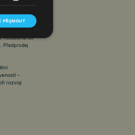
ezidentům
E PŘIJMOUT
UDI Group.
je rozdělena do
. Předprodej
itní
veností –
ři rozvoji