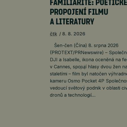
FAMILIARITÉ: POETICK
PROPOJENÍ FILMU
A LITERATURY
čtk
8. 8. 2026
Šen-čen (Čína) 8. srpna 2026
(PROTEXT/PRNewswire) – Společn
DJI a Isabelle, ikona oceněná na fe
v Cannes, spojují hlasy dvou žen na
staletími – film byl natočen výhradn
kameru Osmo Pocket 4P Společnos
vedoucí světový podnik v oblasti civ
dronů a technologií…