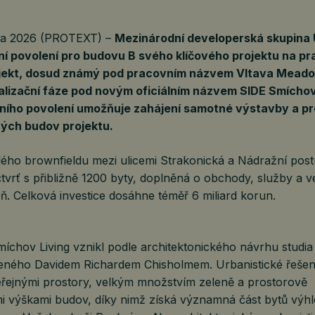
tna 2026 (PROTEXT) –
Mezinárodní developerská skupina 
ní povolení pro budovu B svého klíčového projektu na p
jekt, dosud známý pod pracovním názvem Vltava Meado
alizační fáze pod novým oficiálním názvem SIDE Smíchov
ního povolení umožňuje zahájení samotné výstavby a pr
ných budov projektu.
ého brownfieldu mezi ulicemi Strakonická a Nádražní pos
vrť s přibližně 1200 byty, doplněná o obchody, služby a v
ň. Celková investice dosáhne téměř 6 miliard korun.
míchov Living vznikl podle architektonického návrhu studi
deného Davidem Richardem Chisholmem. Urbanistické řešen
eřejnými prostory, velkým množstvím zeleně a prostorově
 výškami budov, díky nimž získá významná část bytů výhl