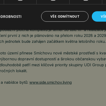
munitní aktivity a velkorysý zelený vnitroblok přístupný r
olí.
ODROBNOSTI
VŠE ODMÍTNOUT
VŠ
míchov Living patří k nejvýznamnějším investicím skupiny 
odlažní plocha komplexu je téměř 58 tisíc m² a realizace 
čení první z nich je plánováno na přelom roku 2028 a 2029
ch jednotek bude zahájen začátkem května letošního roku.
hoto území přinese Smíchovu nové městské prostředí s kval
 výbornou dopravní dostupností a širokou občanskou vyba
dlouhodobě patří mezi klíčové priority skupiny UDI Group p
ročných lokalit.
 a nabídce bytů:
www.side.smichov.living