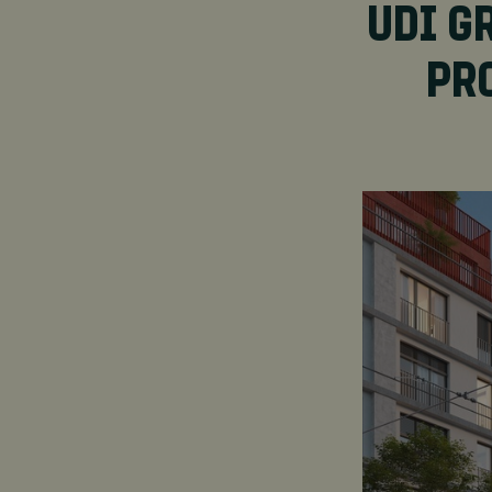
UDI G
PR