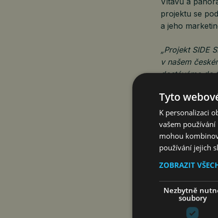
Vltavu a panor
projektu se pod
a jeho marketi
„Projekt SIDE 
v našem českém
dostáváme do f
území vznikne ž
Tyto webové
veřejný prostor
K personalizaci 
„Projekt jsme n
vašem používání n
a současně vytv
mohou kombinovat
architekturu u
používání jejich 
Richard Chishol
ZOBRAZIT VŠEC
Komplex nabídn
Nezbytně nutn
jak pro investi
soubory
a služby, které