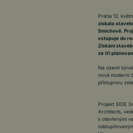
Praha 12. kvě
získala staveb
Smíchově. Pro
vstupuje do re
Získání staveb
ze tří plánova
Na území býval
nová moderní čt
přístupnou zele
Projekt SIDE S
Architects, ve
s otevřenými v
odstupňovanými