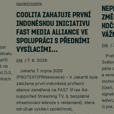
É
NEP
COOLITA ZAHAJUJE PRVNÍ
ZMĚ
INDONÉSKOU INICIATIVU
KOČ
FAST MEDIA ALLIANCE VE
VÁŽ
SPOLUPRÁCI S PŘEDNÍMI
čtk
ost
VYSÍLACÍMI…
stivalu
Praha
příč
čtk
7. 8. 2026
Světov
ě na
péče o
Jakarta 7. srpna 2026
t DJI,
a seni
(PROTEXT/PRNewswire) – V Jakartě byla
ilních
mohou
založena první indonéská profesní
žízeň
aliance zaměřená na FAST (Free Ad-
signa
supported Streaming TV, tj. bezplatné
ledvin
streamování televize s reklamami), která
či jin
sdružuje vysílací společnosti,