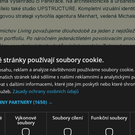
ama Vyšehradu či Pankráce. Na architektonické a urbanisti
ílelo také studio UPSTRUCTURE. Kompletní vizuální identit
ngovou strategii vytvořila agentura Menhart, vedená Micha
Smíchov Living považujeme dlouhodobě za jeden z nejdůleži
 portfoliu. Po náročném jedenáctiletém povolovacím proce
áze samotné výstavby bytů a jejich prodeje. Z dosud nevy
ivá součást Smíchova, která nabídne nejen atraktivní bydlení,
 stránky používají soubory cookie.
,“
říká Tomáš Kaluš, ředitel UDI Group pro Českou republik
obsahu, reklam a analýze návštěvnosti používáme soubory cookie.
avrhli jako město ve městě, které navazuje na industriální h
ašich stránek také sdílíme s našimi reklamními a analytickými par
áří novou identitu místa u řeky. Naším cílem bylo vytvořit
 s dalšími informacemi, které jste jim poskytli nebo které shro
kotvenou v kontextu města a shonu každodenního života,“
do
služeb.
Zásady ochrany osobních údajů
m, hlavní architekt projektu a partner studia CMC Architect
HNY PARTNERY
(1650) →
e pestrou skladbu převážně menších a středně velkých b
é
Výkonové
Soubory cílení
Funkční soubory
ci, tak pro bydlení. V přízemních podlažích vzniknou prostor
soubory
 podpoří přirozený městský život a fungující ulici. Součástí