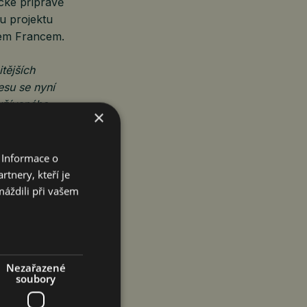
cké přípravě
u projektu
lem Francem.
tějších
su se nyní
užívaného
×
 ale i kvalitní
u.
 Informace o
istorii Smíchova
tnery, kteří je
 nadčasovou
máždili při vašem
plňuje David
s.
ytů určených
Nezařazené
y pro retail
soubory
 projektu budou