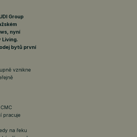
UDI Group
ražském
ws, nyní
 Living.
odej bytů první
tupně vznikne
eřejně
a CMC
í pracuje
edy na řeku