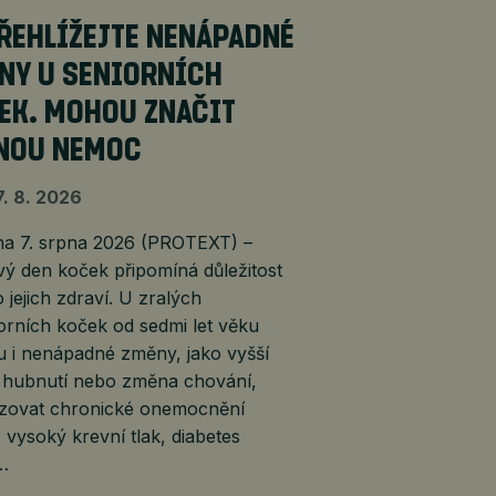
ŘEHLÍŽEJTE NENÁPADNÉ
NY U SENIORNÍCH
EK. MOHOU ZNAČIT
NOU NEMOC
7. 8. 2026
 7. srpna 2026 (PROTEXT) –
ý den koček připomíná důležitost
 jejich zdraví. U zralých
orních koček od sedmi let věku
 i nenápadné změny, jako vyšší
, hubnutí nebo změna chování,
lizovat chronické onemocnění
, vysoký krevní tlak, diabetes
é…