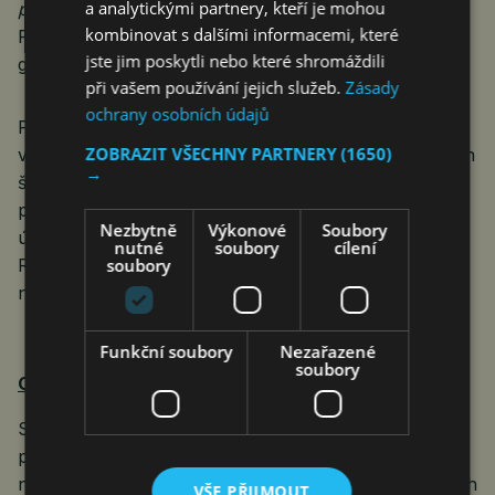
a analytickými partnery, kteří je mohou
posouvá,“
uzavírá
Antonín Jančařík
, děkan
kombinovat s dalšími informacemi, které
Pedagogické fakulty Univerzity Karlovy a odborný
jste jim poskytli nebo které shromáždili
garant soutěže Nachytej AI.
při vašem používání jejich služeb.
Zásady
ochrany osobních údajů
Průzkum společností EDU-AI a Samsung probíhal
ZOBRAZIT VŠECHNY PARTNERY
(1650)
v květnu 2026 mezi vyučujícími základních a středních
→
škol v České republice. Doplňkovými zdroji dat byly
projekty soutěže Nachytej AI a zpětná vazba
Nezbytně
Výkonové
Soubory
účastníků školních workshopů Samsung Galaxy AI
nutné
soubory
cílení
soubory
Roadshow. Soubor s průzkumem si můžete stáhnout
níž.
Funkční soubory
Nezařazené
soubory
O společnosti Samsung Electronics Co., Ltd.
Samsung inspiruje svět a tvoří budoucnost svými
převratnými myšlenkami a technologiemi. Společnost
nově definuje svět televizorů, smartphonů, nositelných
VŠE PŘIJMOUT