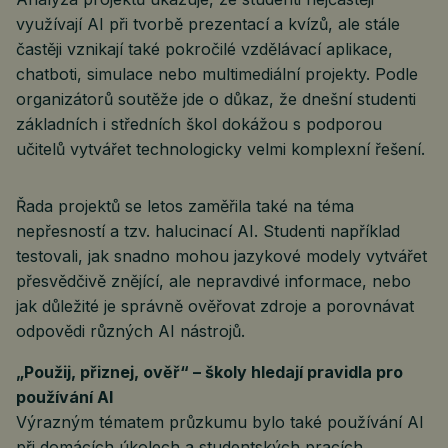
využívají AI při tvorbě prezentací a kvízů, ale stále
častěji vznikají také pokročilé vzdělávací aplikace,
chatboti, simulace nebo multimediální projekty. Podle
organizátorů soutěže jde o důkaz, že dnešní studenti
základních i středních škol dokážou s podporou
učitelů vytvářet technologicky velmi komplexní řešení.
Řada projektů se letos zaměřila také na téma
nepřesností a tzv. halucinací AI. Studenti například
testovali, jak snadno mohou jazykové modely vytvářet
přesvědčivě znějící, ale nepravdivé informace, nebo
jak důležité je správně ověřovat zdroje a porovnávat
odpovědi různých AI nástrojů.
„Použij, přiznej, ověř“ – školy hledají pravidla pro
používání AI
Výrazným tématem průzkumu bylo také používání AI
při domácích úkolech a studentských pracích.