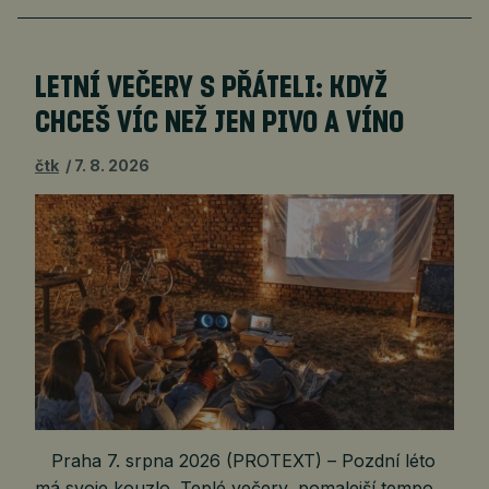
LETNÍ VEČERY S PŘÁTELI: KDYŽ
CHCEŠ VÍC NEŽ JEN PIVO A VÍNO
čtk
7. 8. 2026
Praha 7. srpna 2026 (PROTEXT) – Pozdní léto
má svoje kouzlo. Teplé večery, pomalejší tempo,