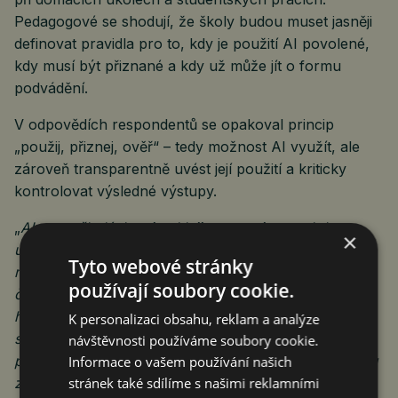
Pedagogové se shodují, že školy budou muset jasněji
definovat pravidla pro to, kdy je použití AI povolené,
kdy musí být přiznané a kdy už může jít o formu
podvádění.
V odpovědích respondentů se opakoval princip
„použij, přiznej, ověř“ – tedy možnost AI využít, ale
zároveň transparentně uvést její použití a kriticky
kontrolovat výsledné výstupy.
„
AI se ve školách nejrychleji prosazuje tam, kde
×
učitelům okamžitě šetří čas – při přípravě hodin,
Tyto webové stránky
materiálů, testů nebo prezentací. Zároveň ji ale stále
používají soubory cookie.
častěji používají i žáci, a právě tam se naplno ukazuje
hlavní výzva: naučit se s AI pracovat bezpečně,
K personalizaci obsahu, reklam a analýze
smysluplně a poctivě. Školy potřebují jasná pravidla,
návštěvnosti používáme soubory cookie.
praktické příklady a podporu, aby AI nebyla náhradou
Informace o vašem používání našich
stránek také sdílíme s našimi reklamními
za učení, ale nástrojem, který učení skutečně