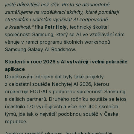
ještě důležitější než dřív. Proto se dlouhodobě
zaměřujeme na vzdělávací aktivity, které pomáhají
studentům i učitelům využívat AI zodpovědně
a kreativně,“
říká
Petr Holý
, technický školitel
společnosti Samsung, který se AI ve vzdělávání sám
věnuje v rámci programu školních workshopů
Samsung Galaxy AI Roadshow.
Studenti v roce 2026 s AI vytvářejí i velmi pokročilé
aplikace
Doplňkovým zdrojem dat byly také projekty
z celostátní soutěže Nachytej AI 2026, kterou
organizuje EDU-AI s podporou společnosti Samsung
a dalších partnerů. Druhého ročníku soutěže se letos
účastnilo 170 vyučujících a více než 400 školních
týmů, jde tak o největší podobnou soutěž v České
republice.
Analýza projektů ukazuje, že studenti nejčastěji