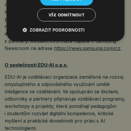
chytrých zařízení, tabletů, digitálních spotřebičů,
síťových a paměťových prvků, LSI systémů,
VŠE ODMÍTNOUT
polovodičů a LED displejů. Kromě samotných přístrojů
nabízí Samsung komplexní propojené zážitky díky
ZOBRAZIT PODROBNOSTI
ekosystému SmartThings a díky otevřené spolupráci
s partnery. Aktuální informace najdete v Samsung
Newsroom na adrese
https://news.samsung.com/cz
.
O společnosti EDU-AI o.p.s.
EDU-AI je vzdělávací organizace zaměřená na rozvoj
smysluplného a odpovědného využívání umělé
inteligence ve vzdělávání. Ve spolupráci se školami,
odborníky a partnery připravuje vzdělávací programy,
workshopy a projekty, které pomáhají pedagogům
i studentům rozvíjet digitální kompetence, kritické
myšlení a praktické dovednosti pro práci s AI
technologiemi.