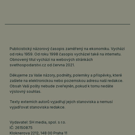
Publicistický názorový časopis zaměřený na ekonomiku. Vychází
od roku 1959. Od roku 1998 časopis vycházel také na internetu.
Obnovený titul vychází na webových stránkách
svethospodarstvi.cz
od června 2021.
Děkujeme za Vaše názory, podněty, polemiky a příspěvky, které
zašlete na elektronickou nebo pozemskou adresu naší redakce.
Obsah Vaší pošty nebude zveřejněn, pokud k tomu nedáte
výslovný souhlas.
Texty externích autorů vyjadřují jejich stanoviska a nemusí
vyjadřovat stanoviska redakce.
Vydavatel: SH media, spol. s r.o.
IČ: 26150875
Kloknerova 2212, 148 00 Praha 11