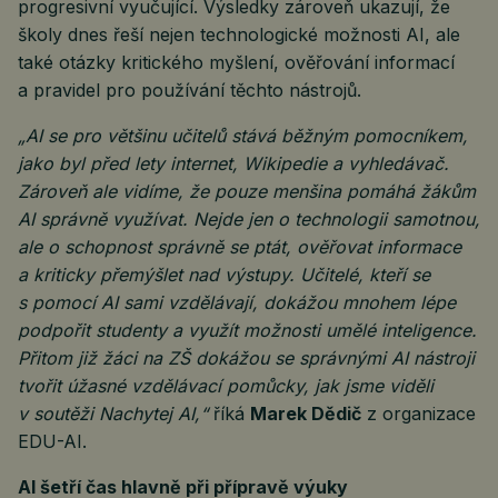
progresivní vyučující. Výsledky zároveň ukazují, že
školy dnes řeší nejen technologické možnosti AI, ale
také otázky kritického myšlení, ověřování informací
a pravidel pro používání těchto nástrojů.
„AI se pro většinu učitelů stává běžným pomocníkem,
jako byl před lety internet, Wikipedie a vyhledávač.
Zároveň ale vidíme, že pouze menšina pomáhá žákům
AI správně využívat. Nejde jen o technologii samotnou,
ale o schopnost správně se ptát, ověřovat informace
a kriticky přemýšlet nad výstupy. Učitelé, kteří se
s pomocí AI sami vzdělávají, dokážou mnohem lépe
podpořit studenty a využít možnosti umělé inteligence.
Přitom již žáci na ZŠ dokážou se správnými AI nástroji
tvořit úžasné vzdělávací pomůcky, jak jsme viděli
v soutěži Nachytej AI,“
říká
Marek Dědič
z organizace
EDU-AI.
AI šetří čas hlavně při přípravě výuky