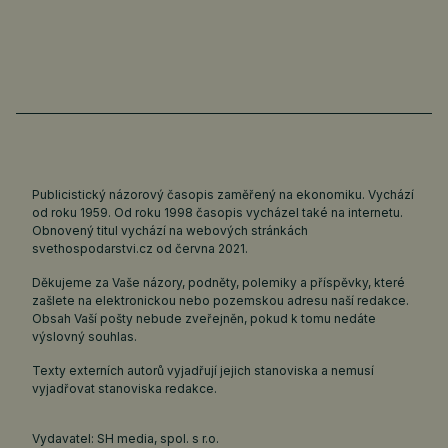
Publicistický názorový časopis zaměřený na ekonomiku. Vychází
od roku 1959. Od roku 1998 časopis vycházel také na internetu.
Obnovený titul vychází na webových stránkách
svethospodarstvi.cz
od června 2021.
Děkujeme za Vaše názory, podněty, polemiky a příspěvky, které
zašlete na elektronickou nebo pozemskou adresu naší redakce.
Obsah Vaší pošty nebude zveřejněn, pokud k tomu nedáte
výslovný souhlas.
Texty externích autorů vyjadřují jejich stanoviska a nemusí
vyjadřovat stanoviska redakce.
Vydavatel: SH media, spol. s r.o.