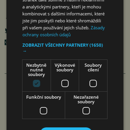
a analytickými partnery, kteří je mohou
kombinovat s dalšími informacemi, které
jste jim poskytli nebo které shromáždili
při vašem používání jejich služeb.
Zásady
ochrany osobních údajů
Poslat mailem
ZOBRAZIT VŠECHNY PARTNERY
(1650)
→
Nezbytně
Výkonové
Soubory
nutné
soubory
cílení
soubory
NOVÝ CHERY TIGGO 7 HEV
Funkční soubory
Nezařazené
ZVYŠUJE BEZPEČNOST
soubory
PRO RODINY S 5*
HODNOCENÍM EURO…