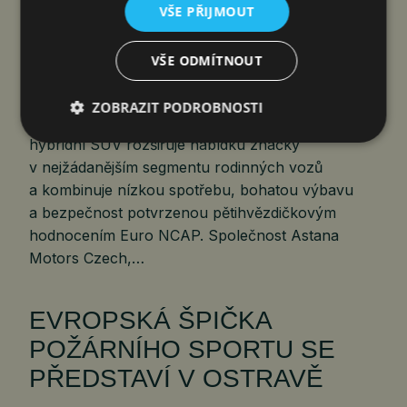
čtk
6. 8. 2026
VŠE PŘIJMOUT
VŠE ODMÍTNOUT
Praha 6. srpna 2026 (PROTEXT) – Chery přivádí
ZOBRAZIT PODROBNOSTI
na český trh nový model TIGGO 7 HEV. Full-
hybridní SUV rozšiřuje nabídku značky
v nejžádanějším segmentu rodinných vozů
a kombinuje nízkou spotřebu, bohatou výbavu
a bezpečnost potvrzenou pětihvězdičkovým
hodnocením Euro NCAP. Společnost Astana
Motors Czech,…
EVROPSKÁ ŠPIČKA
POŽÁRNÍHO SPORTU SE
PŘEDSTAVÍ V OSTRAVĚ