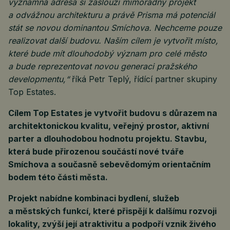
významná adresa si zaslouží mimořádný projekt
a odvážnou architekturu a právě Prisma má potenciál
stát se novou dominantou Smíchova. Nechceme pouze
realizovat další budovu. Naším cílem je vytvořit místo,
které bude mít dlouhodobý význam pro celé město
a bude reprezentovat novou generaci pražského
developmentu,“
říká Petr Teplý, řídící partner skupiny
Top Estates.
Cílem Top Estates je vytvořit budovu s důrazem na
architektonickou kvalitu, veřejný prostor, aktivní
parter a dlouhodobou hodnotu projektu. Stavbu,
která bude přirozenou součástí nové tváře
Smíchova a současně sebevědomým orientačním
bodem této části města.
Projekt nabídne kombinaci bydlení, služeb
a městských funkcí, které přispějí k dalšímu rozvoji
lokality, zvýší její atraktivitu a podpoří vznik živého