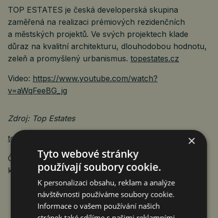
TOP ESTATES je česká developerská skupina
zaměřená na realizaci prémiových rezidenčních
a městských projektů. Ve svých projektech klade
důraz na kvalitní architekturu, dlouhodobou hodnotu,
zeleň a promyšlený urbanismus.
topestates.cz
Video:
https://www.youtube.com/watch?
v=aWqFeeBG_jg
Zdroj: Top Estates
×
topestates.cz
Tyto webové stránky
ČTK Connect ke zprávě vydává obrazovou přílohu,
používají soubory cookie.
která je k dispozici na adrese
https://www.protext.cz
.
K personalizaci obsahu, reklam a analýze
návštěvnosti používáme soubory cookie.
Informace o vašem používání našich
stránek také sdílíme s našimi reklamními