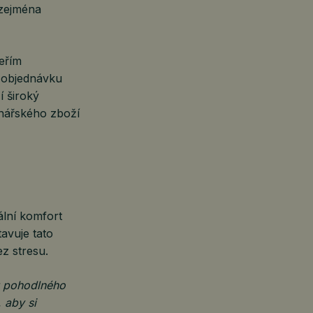
 zejména
eřím
y objednávku
í široký
inářského zboží
lní komfort
avuje tato
ez stresu.
u pohodlného
 aby si