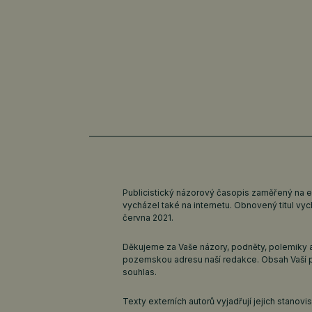
Publicistický názorový časopis zaměřený na 
vycházel také na internetu. Obnovený titul v
června 2021.
Děkujeme za Vaše názory, podněty, polemiky a
pozemskou adresu naší redakce. Obsah Vaší 
souhlas.
Texty externích autorů vyjadřují jejich stanov