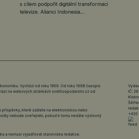
s cílem podpořit digitální transformaci
televize. Alianci Indonesia…
ekonomiku. Vychází od roku 1959. Od roku 1998 časopis
Vydava
ychází na webových stránkách
svethospodarstvi.cz
od
IČ: 2
Klokn
Šéfre
redak
 příspěvky, které zašlete na elektronickou nebo
+420 
pošty nebude zveřejněn, pokud k tomu nedáte výslovný
iska a nemusí vyjadřovat stanoviska redakce.