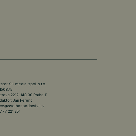
tel: SH media, spol. s r.o.
6150875
erova 2212, 148 00 Praha 11
daktor: Jan Ferenc
ce@svethospodarstvi.cz
777 221 251