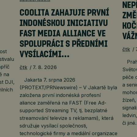
NEP
COOLITA ZAHAJUJE PRVNÍ
ZMĚ
INDONÉSKOU INICIATIVU
KOČ
FAST MEDIA ALLIANCE VE
VÁŽ
SPOLUPRÁCI S PŘEDNÍMI
čtk
ost
VYSÍLACÍMI…
stivalu
Praha
příč
čtk
7. 8. 2026
Světov
ě na
péče o
Jakarta 7. srpna 2026
t DJI,
a seni
(PROTEXT/PRNewswire) – V Jakartě byla
ilních
mohou
založena první indonéská profesní
žízeň
aliance zaměřená na FAST (Free Ad-
signa
supported Streaming TV, tj. bezplatné
ledvin
streamování televize s reklamami), která
či jin
sdružuje vysílací společnosti,
technologické firmy a mediální organizace