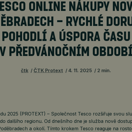
ESCO ONLINE NÁKUPY NO
DĚBRADECH – RYCHLÉ DORU
POHODLÍ A ÚSPORA ČASU
V PŘEDVÁNOČNÍM OBDOB
čtk
ČTK Protext
4. 11. 2025
2 min.
padu 2025 (PROTEXT) – Společnost Tesco rozšiřuje svou s
do dalšího regionu. Od dnešního dne je služba nově dostu
oděbradech a okolí. Tímto krokem Tesco reaguje na rost