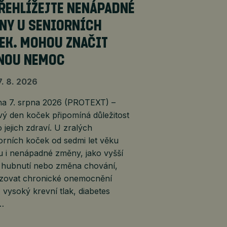
ŘEHLÍŽEJTE NENÁPADNÉ
NY U SENIORNÍCH
EK. MOHOU ZNAČIT
NOU NEMOC
7. 8. 2026
 7. srpna 2026 (PROTEXT) –
ý den koček připomíná důležitost
 jejich zdraví. U zralých
orních koček od sedmi let věku
 i nenápadné změny, jako vyšší
, hubnutí nebo změna chování,
lizovat chronické onemocnění
, vysoký krevní tlak, diabetes
é…