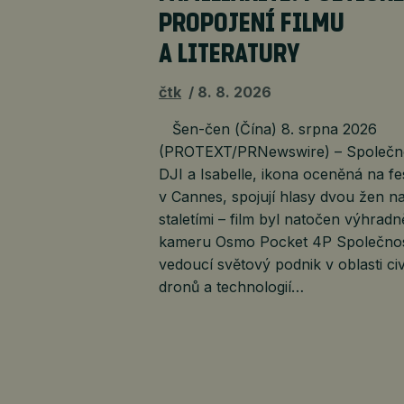
PROPOJENÍ FILMU
A LITERATURY
čtk
8. 8. 2026
Šen-čen (Čína) 8. srpna 2026
(PROTEXT/PRNewswire) – Společn
DJI a Isabelle, ikona oceněná na fe
v Cannes, spojují hlasy dvou žen na
staletími – film byl natočen výhradn
kameru Osmo Pocket 4P Společnos
vedoucí světový podnik v oblasti civ
dronů a technologií…