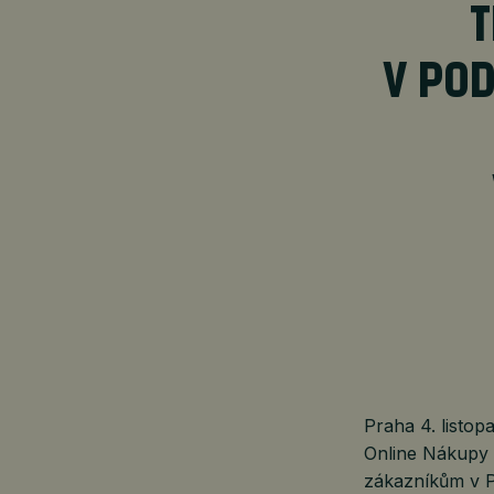
T
V PO
Praha 4. listo
Online Nákupy 
zákazníkům v P