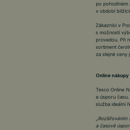
po pohodlném a 
v období blížíc
Zákazníci v Po
s možností výb
provedou. Při 
sortiment čerst
za stejné ceny
Online nákupy
Tesco Online N
a úsporu času.
služba ideální 
„Rozšiřováním 
a časově úspor