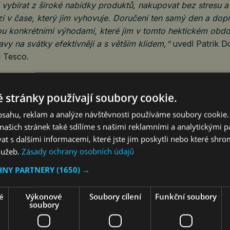
 vybírat z široké nabídky produktů, nakupovat bez stresu a m
zí v čase, který jim vyhovuje. Doručení ten samý den a do
ou konkrétními výhodami, které jim v tomto hektickém ob
avy na svátky efektivněji a s větším klidem,“
uvedl Patrik Do
l Tesco.
níkem v oblasti online prodeje potravin v České republice
vní maloobchodní řetězec již v roce 2012 a od té doby ji neu
 stránky používají soubory cookie.
 nyní dosahuje 77 % domácností v ČR, což potvrzuje její r
obsahu, reklam a analýze návštěvnosti používáme soubory cookie.
životě zákazníků.
ašich stránek také sdílíme s našimi reklamními a analytickými par
 s dalšími informacemi, které jste jim poskytli nebo které shro
služeb.
Zásady ochrany osobních údajů
 o službě Tesco Online Nákupy
HNY PARTNERY
(1650) →
esco.cz/zones/sluzby-a-znacky/nakupy/vase-prvni-online
é
Výkonové
Soubory cílení
Funkční soubory
soubory