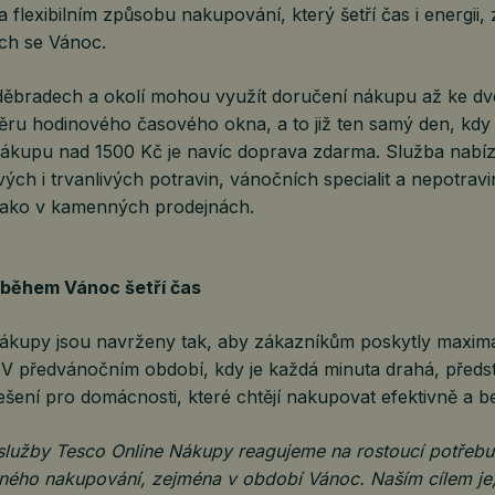
flexibilním způsobu nakupování, který šetří čas i energii,
ích se Vánoc.
děbradech a okolí mohou využít doručení nákupu až ke dv
ěru hodinového časového okna, a to již ten samý den, kd
nákupu nad 1500 Kč je navíc doprava zdarma. Služba nabíz
vých i trvanlivých potravin, vánočních specialit a nepotrav
 jako v kamenných prodejnách.
 během Vánoc šetří čas
ákupy jsou navrženy tak, aby zákazníkům poskytly maximá
 V předvánočním období, kdy je každá minuta drahá, předst
řešení pro domácnosti, které chtějí nakupovat efektivně a b
služby Tesco Online Nákupy reagujeme na rostoucí potřeb
ného nakupování, zejména v období Vánoc. Naším cílem je,