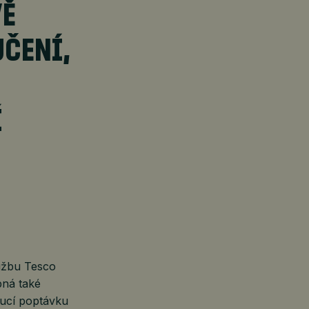
VĚ
ČENÍ,
Í
lužbu Tesco
pná také
oucí poptávku