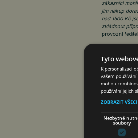
zákazníci mohli
jim nákup dora
nad 1500 Kč js
zvládnout přípr
provozní ředite
Tesco je průkop
spustilo jako pr
Tyto webové
Pokrytí služby
K personalizaci 
v každodenním 
vašem používání n
mohou kombinovat
používání jejich 
Více informací
ZOBRAZIT VŠEC
https://www.it
Nezbytně nutn
soubory