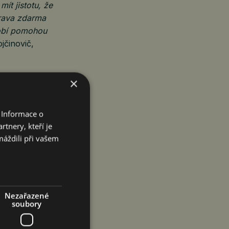
ít jistotu, že
prava zdarma
dobí pomohou
jčinovič,
×
. Službu
stále rozvíjí.
ostoucí význam
 Informace o
tnery, kteří je
máždili při vašem
-nakupy
Nezařazené
soubory