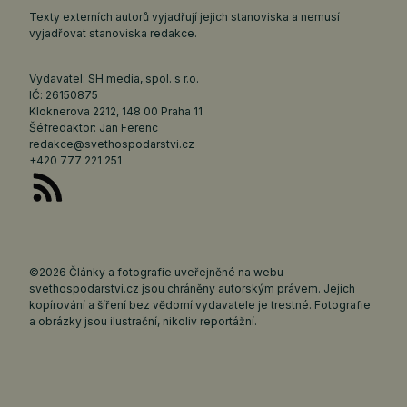
Texty externích autorů vyjadřují jejich stanoviska a nemusí
vyjadřovat stanoviska redakce.
Vydavatel: SH media, spol. s r.o.
IČ: 26150875
Kloknerova 2212, 148 00 Praha 11
Šéfredaktor: Jan Ferenc
redakce@svethospodarstvi.cz
+420 777 221 251
©2026 Články a fotografie uveřejněné na webu
svethospodarstvi.cz jsou chráněny autorským právem. Jejich
kopírování a šíření bez vědomí vydavatele je trestné. Fotografie
a obrázky jsou ilustrační, nikoliv reportážní.