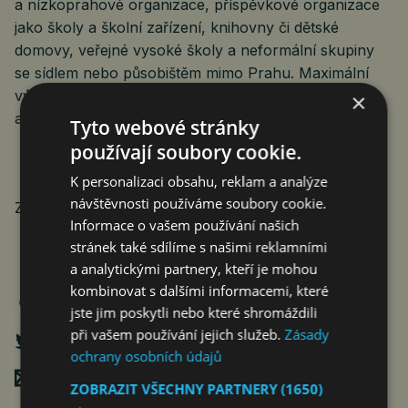
a nízkoprahové organizace, příspěvkové organizace
jako školy a školní zařízení, knihovny či dětské
domovy, veřejné vysoké školy a neformální skupiny
se sídlem nebo působištěm mimo Prahu. Maximální
výše podpory jednoho projektu je 200.000 Kč
×
a výsledky budou vyhlášeny na konci června.
Tyto webové stránky
používají soubory cookie.
K personalizaci obsahu, reklam a analýze
návštěvnosti používáme soubory cookie.
Zdroj: T-Mobile
Informace o vašem používání našich
stránek také sdílíme s našimi reklamními
a analytickými partnery, kteří je mohou
kombinovat s dalšími informacemi, které
jste jim poskytli nebo které shromáždili
při vašem používání jejich služeb.
Zásady
ochrany osobních údajů
Poslat mailem
ZOBRAZIT VŠECHNY PARTNERY
(1650)
→