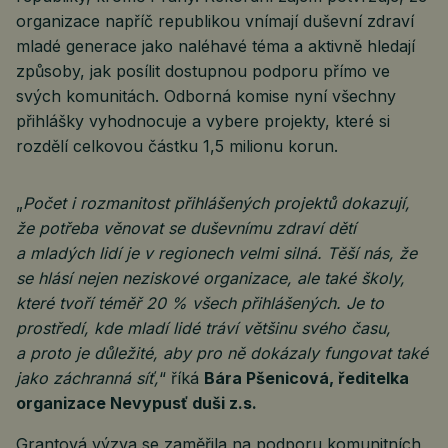
organizace napříč republikou vnímají duševní zdraví
mladé generace jako naléhavé téma a aktivně hledají
způsoby, jak posílit dostupnou podporu přímo ve
svých komunitách. Odborná komise nyní všechny
přihlášky vyhodnocuje a vybere projekty, které si
rozdělí celkovou částku 1,5 milionu korun.
„
Počet i rozmanitost přihlášených projektů dokazují,
že potřeba věnovat se duševnímu zdraví dětí
a mladých lidí je v regionech velmi silná. Těší nás, že
se hlásí nejen neziskové organizace, ale také školy,
které tvoří téměř 20 % všech přihlášených. Je to
prostředí, kde mladí lidé tráví většinu svého času,
a proto je důležité, aby pro ně dokázaly fungovat také
jako záchranná síť,
“ říká
Bára Pšenicová, ředitelka
organizace Nevypusť duši z.s.
Grantová výzva se zaměřila na podporu komunitních