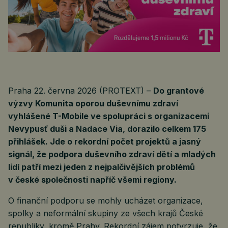
Praha 22. června 2026 (PROTEXT) –
Do grantové
výzvy Komunita oporou duševnímu zdraví
vyhlášené T-Mobile ve spolupráci s organizacemi
Nevypusť duši a Nadace Via, dorazilo celkem 175
přihlášek. Jde o rekordní počet projektů a jasný
signál, že podpora duševního zdraví dětí a mladých
lidí patří mezi jeden z nejpalčivějších problémů
v české společnosti napříč všemi regiony.
O finanční podporu se mohly ucházet organizace,
spolky a neformální skupiny ze všech krajů České
republiky, kromě Prahy. Rekordní zájem potvrzuje, že