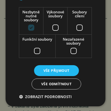
Nezbytně
Výkonové
Soubory
nutné
soubory
cílení
soubory
COOLITA ZAHAJUJE PRVNÍ
Funkční soubory
Nezařazené
INDONÉSKOU INICIATIVU FAST
soubory
MEDIA ALLIANCE VE SPOLUPRÁCI
S PŘEDNÍMI VYSÍLACÍMI…
čtk
7. 8. 2026
VŠE PŘIJMOUT
VŠE ODMÍTNOUT
ZOBRAZIT PODROBNOSTI
Jakarta 7. srpna 2026 (PROTEXT/PRNewswire)
– V Jakartě byla založena první indonéská