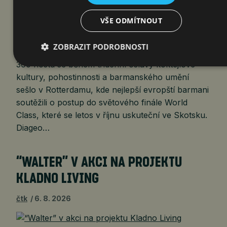
VŠE ODMÍTNOUT
ZOBRAZIT PODROBNOSTI
Praha 2. července 2026 (PROTEXT) – Více než
300 hostů se během třídenní oslavy koktejlové
kultury, pohostinnosti a barmanského umění
sešlo v Rotterdamu, kde nejlepší evropští barmani
soutěžili o postup do světového finále World
Class, které se letos v říjnu uskuteční ve Skotsku.
Diageo…
“WALTER” V AKCI NA PROJEKTU
KLADNO LIVING
čtk
6. 8. 2026