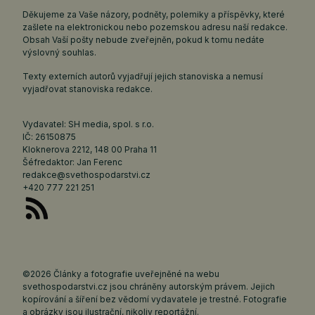
Děkujeme za Vaše názory, podněty, polemiky a příspěvky, které
zašlete na elektronickou nebo pozemskou adresu naší redakce.
Obsah Vaší pošty nebude zveřejněn, pokud k tomu nedáte
výslovný souhlas.
Texty externích autorů vyjadřují jejich stanoviska a nemusí
vyjadřovat stanoviska redakce.
Vydavatel: SH media, spol. s r.o.
IČ: 26150875
Kloknerova 2212, 148 00 Praha 11
Šéfredaktor: Jan Ferenc
redakce@svethospodarstvi.cz
+420 777 221 251
©2026 Články a fotografie uveřejněné na webu
svethospodarstvi.cz jsou chráněny autorským právem. Jejich
kopírování a šíření bez vědomí vydavatele je trestné. Fotografie
a obrázky jsou ilustrační, nikoliv reportážní.