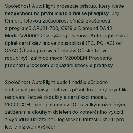
Společnost AutoFlight prosazuje přístup, který klade
bezpečnost na první místo a řídí se předpisy
. Její
tým pro letovou způsobilost přináší zkušenosti
z programů ARJ21-700, C919 a Diamond DA42.
Model V2000CG CarryAll společnosti AutoFlight získal
úplné certifikáty letové způsobilosti (TC, PC, AC) od
CAAC (Úřadu pro civilní letectví Čínské lidové
republiky), zatímco model V2000EM Prosperity
prochází procesem prokázání shody s předpisy.
Společnost AutoFlight bude i nadále důsledně
dodržovat předpisy o letové způsobilosti, aby urychlila
testování, letové zkoušky a certifikaci modelu
V5000CGH, čímž posune eVTOL s velkým užitečným
zatížením a dlouhým doletem do komerčního využití
a vybuduje udržitelnou logistickou infrastrukturu pro
lety v nízkých výškách.