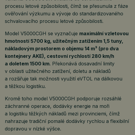
procesu letové způsobilosti, čímž se přesunula z fáze
ověřování výzkumu a vývoje do standardizovaného
schvalovacího procesu letové způsobilosti.
Model V5000CGH se vyznačuje
maximální vzletovou
hmotností 5700 kg, užitečným zatížením 1,5 tuny,
nákladovým prostorem o objemu 14 m³ (pro dva
kontejnery AKE), cestovní rychlostí 280 km/h
a doletem 1500 km
. Překonává dosavadní limity
v oblasti užitečného zatížení, doletu a nákladů
a rozšiřuje tak možnosti využití eVTOL na dálkovou
a těžkou logistiku.
Kromě toho model V5000CGH podporuje rozsáhlé
záchranné operace, dodávky energie na moři
a logistiku těžkých nákladů mezi provinciemi, čímž
nahrazuje tradiční pomalé dodávky rychlou a flexibilní
dopravou v nízké výšce.