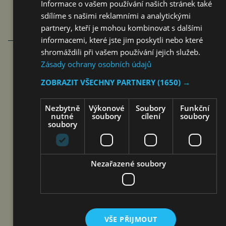
Informace o vašem používání našich stránek také
sdílíme s našimi reklamními a analytickými
partnery, kteří je mohou kombinovat s dalšími
informacemi, které jste jim poskytli nebo které
shromáždili při vašem používání jejich služeb.
Zásady ochrany osobních údajů
PATRIK ŠKAMLA BUDE
ZOBRAZIT VŠECHNY PARTNERY
(1650) →
REPREZENTOVAT ČESKO NA
SVĚTOVÉM FINÁLE WORLD CLASS
Nezbytně
Výkonové
Soubory
Funkční
nutné
soubory
cílení
soubory
2026
soubory
čtk
6. 8. 2026
Nezařazené soubory
VŠE PŘIJMOUT