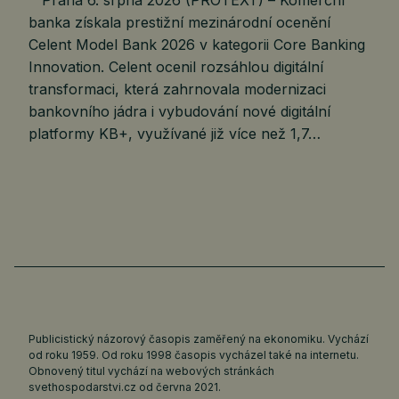
Praha 6. srpna 2026 (PROTEXT) – Komerční
banka získala prestižní mezinárodní ocenění
Celent Model Bank 2026 v kategorii Core Banking
Innovation. Celent ocenil rozsáhlou digitální
transformaci, která zahrnovala modernizaci
bankovního jádra i vybudování nové digitální
platformy KB+, využívané již více než 1,7…
Publicistický názorový časopis zaměřený na ekonomiku. Vychází
od roku 1959. Od roku 1998 časopis vycházel také na internetu.
Obnovený titul vychází na webových stránkách
svethospodarstvi.cz
od června 2021.