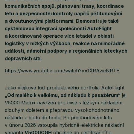
komunikačních spojů, plánování trasy, koordinace
letu a bezpečnostní kontroly napříč pětitunovými
a dvoutunovými platformami. Demonstruje také
systémovou integraci společnosti AutoFlight
a koordinované operace více letadel v oblasti
logistiky v nízkých výškách, reakce na mimořádné
události, námořní podpory a regionálních leteckých
dopravních sítí.
https://www.youtube.com/watch?v=1XRAzieNRTE
Jako vlajková loď produktového portfolia AutoFlight
„Od malého k velkému, od nákladu k pasažérům“
je
V5000 Matrix navržen pro mise s těžkým nákladem,
dlouhým doletem a přepravou vysokohodnotného
nákladu z bodu do bodu. Po přechodovém letu
v únoru 2026 vstoupila hybridně-elektrická nákladní
varianta
V5000CGH
oficiálně do certifikačního