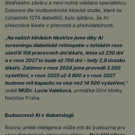
lékařského závěru a není nutná validace specialistou.
Dokonce dle multicentrické klinické studie, které se
zúčastnilo 1274 diabetiků, bylo zjištěno, že AI
překonává lékaře v přesnosti a předvídatelnosti.
„
Na našich klinikách NeoVize jsme díky AI
screeningu diabetické retinopatie v loňském roce
ušetřili 156 pracovních dní lékaře, letos už 230 dní
a v roce 2027 to bude až 700 dní – tedy 2,8 úvazku
lékaře. Zatímco v roce 2024 jsme provedli 3 200
vyšetření, v roce 2025 už 4 600 a v roce 2027
budeme mít kapacitu na více než 14 500 vyšetření,
“
uvádí
MUDr. Lucie Valešová
, primářka Oční kliniky
NeoVize Praha.
Budoucnost AI v diabetologii
Rozvoj umělé inteligence může mít do budoucna pro