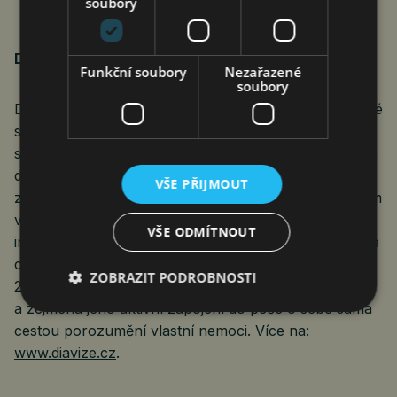
soubory
Diabetologické centrum DIAvize
Funkční soubory
Nezařazené
soubory
DIAvize jako moderní centrum nabízí pacientům široké
spektrum odborných zdravotních služeb pod jednou
střechou. Jedním z hlavních pilířů je vysoce rozvinuté
diabetologické centrum, které poskytuje péči na
VŠE PŘIJMOUT
základě nejnovějších poznatků a technologií. Spojením
více odborností, moderního zázemí a důrazu na
VŠE ODMÍTNOUT
individuální přístup ke každému pacientovi představuje
centrum progresivní model ambulantní péče
ZOBRAZIT PODROBNOSTI
21. století. Cílem je co největší pohodlí pro pacienta
a zejména jeho aktivní zapojení do péče o sebe sama
cestou porozumění vlastní nemoci. Více na:
www.diavize.cz
.