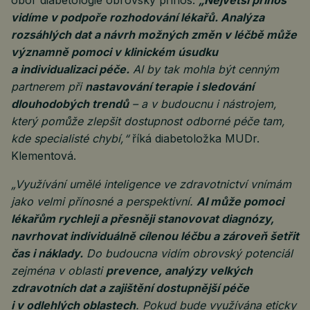
obor diabetologie obrovský přínos.
„Největší přínos
vidíme v podpoře rozhodování lékařů. Analýza
rozsáhlých dat a návrh možných změn v léčbě může
významně pomoci v klinickém úsudku
a individualizaci péče.
AI by tak mohla být cenným
partnerem při
nastavování terapie i sledování
dlouhodobých trendů
– a v budoucnu i nástrojem,
který pomůže zlepšit dostupnost odborné péče tam,
kde specialisté chybí,“
říká diabetoložka MUDr.
Klementová.
„Využívání umělé inteligence ve zdravotnictví vnímám
jako velmi přínosné a perspektivní.
AI může pomoci
lékařům rychleji a přesněji stanovovat diagnózy,
navrhovat individuálně cílenou léčbu a zároveň šetřit
čas i náklady.
Do budoucna vidím obrovský potenciál
zejména v oblasti
prevence, analýzy velkých
zdravotních dat a zajištění dostupnější péče
i v odlehlých oblastech
. Pokud bude využívána eticky