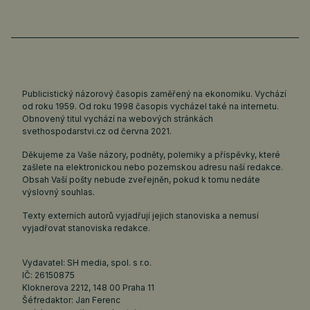
Publicistický názorový časopis zaměřený na ekonomiku. Vychází
od roku 1959. Od roku 1998 časopis vycházel také na internetu.
Obnovený titul vychází na webových stránkách
svethospodarstvi.cz
od června 2021.
Děkujeme za Vaše názory, podněty, polemiky a příspěvky, které
zašlete na elektronickou nebo pozemskou adresu naší redakce.
Obsah Vaší pošty nebude zveřejněn, pokud k tomu nedáte
výslovný souhlas.
Texty externích autorů vyjadřují jejich stanoviska a nemusí
vyjadřovat stanoviska redakce.
Vydavatel: SH media, spol. s r.o.
IČ: 26150875
Kloknerova 2212, 148 00 Praha 11
Šéfredaktor: Jan Ferenc