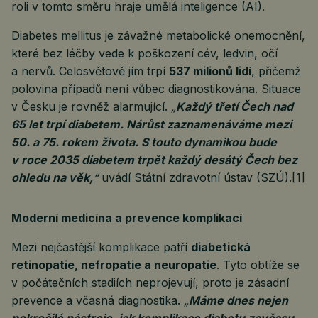
roli v tomto směru hraje umělá inteligence (AI).
Diabetes mellitus je závažné metabolické onemocnění,
které bez léčby vede k poškození cév, ledvin, očí
a nervů. Celosvětově jím trpí
537 milionů lidí
, přičemž
polovina případů není vůbec diagnostikována. Situace
v Česku je rovněž alarmující.
„
Každý třetí Čech nad
65 let trpí diabetem. Nárůst zaznamenáváme mezi
50. a 75. rokem života. S touto dynamikou bude
v roce 2035 diabetem trpět každý desátý Čech bez
ohledu na věk,
“
uvádí Státní zdravotní ústav (SZÚ).[1]
Moderní medicína a prevence komplikací
Mezi nejčastější komplikace patří
diabetická
retinopatie, nefropatie a neuropatie
. Tyto obtíže se
v počátečních stadiích neprojevují, proto je zásadní
prevence a včasná diagnostika.
„
Máme dnes nejen