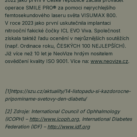
2022 jako první v České republice začala provádět
operace SMILE PRO® za pomoci nejrychlejšího
femtosekundového laseru světa VISUMAX 800.
V roce 2023 jako první uskutečnila implantaci
nitrooční fakické čočky ICL EVO Viva. Společnost
získala taktéž řadu ocenění v nejrůznějších soutěžích
(např. Ordinace roku, ČESKÝCH 100 NEJLEPŠÍCH).
Již více než 10 let je NeoVize hrdým nositelem
osvědčení kvality ISO 9001. Více na:
www.neovize.cz
.
[1]https://szu.cz/aktuality/14-listopadu-si-kazdorocne-
pripominame-svetovy-den-diabetu/
[2] Zdroje: International Council of Ophhalmology
(ICOPH) –
http://www.icoph.org
, International Diabetes
Federation (IDF) –
http://www.idf.org