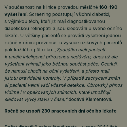
V současnosti na klinice provedou měsíčně
160–190
vyšetření.
Screening podstupují všichni diabetici,
s výjimkou těch, kteří již mají diagnostikovanou
diabetickou retinopatii a jsou sledováni u svého očního
lékaře. U většiny pacientů se provádí vyšetření jednou
ročně v rámci prevence, u vysoce rizikových pacientů
pak každého půl roku.
„Zpočátku měli pacienti
k umělé inteligenci přirozenou nedůvěru, dnes už ale
vyšetření vnímají jako běžnou součást péče. Oceňují,
že nemusí chodit na oční vyšetření, a přesto mají
jistotu pravidelné kontroly. V případě zachycení změn
si pacienti velmi váží včasné detekce. Obrovský přínos
vidíme i v opakovaných snímcích, které umožňují
sledovat vývoj stavu v čase,“
dodává Klementová.
Ročně se uspoří 230 pracovních dní očního lékaře