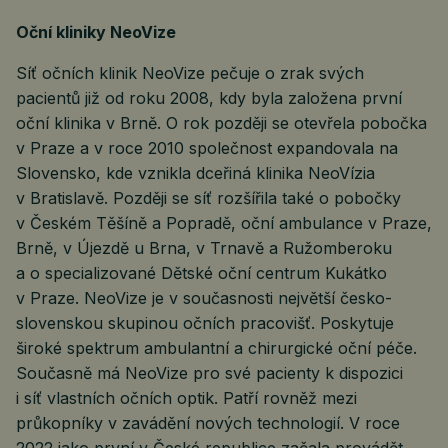
Oční kliniky NeoVize
Síť očních klinik NeoVize pečuje o zrak svých
pacientů již od roku 2008, kdy byla založena první
oční klinika v Brně. O rok později se otevřela pobočka
v Praze a v roce 2010 společnost expandovala na
Slovensko, kde vznikla dceřiná klinika NeoVízia
v Bratislavě. Později se síť rozšířila také o pobočky
v Českém Těšíně a Popradě, oční ambulance v Praze,
Brně, v Újezdě u Brna, v Trnavě a Ružomberoku
a o specializované Dětské oční centrum Kukátko
v Praze. NeoVize je v současnosti největší česko-
slovenskou skupinou očních pracovišť. Poskytuje
široké spektrum ambulantní a chirurgické oční péče.
Současně má NeoVize pro své pacienty k dispozici
i síť vlastních očních optik. Patří rovněž mezi
průkopníky v zavádění nových technologií. V roce