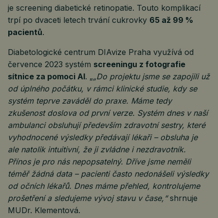
je screening diabetické retinopatie. Touto komplikací
trpí po dvaceti letech trvání cukrovky
65 až 99 %
pacientů
.
Diabetologické centrum DIAvize Praha využívá od
července 2023 systém
screeningu z fotografie
sítnice za pomoci AI
. „
„Do projektu jsme se zapojili už
od úplného počátku, v rámci klinické studie, kdy se
systém teprve zaváděl do praxe. Máme tedy
zkušenost doslova od první verze. Systém dnes v naší
ambulanci obsluhují především zdravotní sestry, které
vyhodnocené výsledky předávají lékaři – obsluha je
ale natolik intuitivní, že ji zvládne i nezdravotník.
Přínos je pro nás nepopsatelný. Dříve jsme neměli
téměř žádná data – pacienti často nedonášeli výsledky
od očních lékařů. Dnes máme přehled, kontrolujeme
prošetření a sledujeme vývoj stavu v čase,“
shrnuje
MUDr. Klementová.