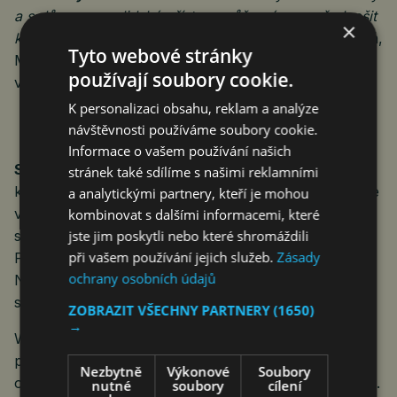
a s důrazem na lidský přístup, může významně zlepšit
×
kvalitu zdravotnictví,“
uzavírá Ing. MGr. Petra Králová,
Tyto webové stránky
MHA, ředitelka diabetologického centra DIAvize
používají soubory cookie.
v Praze.
K personalizaci obsahu, reklam a analýze
návštěvnosti používáme soubory cookie.
Informace o vašem používání našich
Světový den diabetu (WDD)
je největší světová
stránek také sdílíme s našimi reklamními
kampaň zaměřená na osvětu o diabetu, která oslovuje
a analytickými partnery, kteří je mohou
více než 1 miliardu lidí ve více než 160 zemích. Slaví
kombinovat s dalšími informacemi, které
jste jim poskytli nebo které shromáždili
se každý rok 14. listopadu, v den narozenin sira
při vašem používání jejich služeb.
Zásady
Fredericka Bantinga, kanadského lékaře a nositele
ochrany osobních údajů
Nobelovy ceny, který v roce 1922 společně
s Charlesem Bestem objevil inzulín.
ZOBRAZIT VŠECHNY PARTNERY
(1650)
→
WDD byl založen v roce 1991 Mezinárodní federací
pro diabetes (IDF) a Světovou zdravotnickou
Nezbytně
Výkonové
Soubory
organizací a v roce 2006 se stal oficiálním dnem OSN.
nutné
soubory
cílení