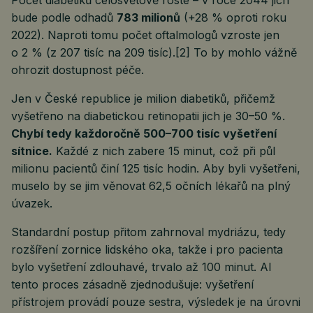
Počet diabetiků celosvětově roste – v roce 2044 jich
bude podle odhadů
783 milionů
(+28 % oproti roku
2022). Naproti tomu počet oftalmologů vzroste jen
o 2 % (z 207 tisíc na 209 tisíc).[2] To by mohlo vážně
ohrozit dostupnost péče.
Jen v České republice je milion diabetiků, přičemž
vyšetřeno na diabetickou retinopatii jich je 30–50 %.
Chybí tedy každoročně 500–700 tisíc vyšetření
sítnice.
Každé z nich zabere 15 minut, což při půl
milionu pacientů činí 125 tisíc hodin. Aby byli vyšetřeni,
muselo by se jim věnovat 62,5 očních lékařů na plný
úvazek.
Standardní postup přitom zahrnoval mydriázu, tedy
rozšíření zornice lidského oka, takže i pro pacienta
bylo vyšetření zdlouhavé, trvalo až 100 minut. AI
tento proces zásadně zjednodušuje: vyšetření
přístrojem provádí pouze sestra, výsledek je na úrovni