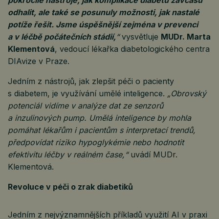
pokročilé nástroje, jak komplikace diabetu zavčasu
odhalit, ale také se posunuly možnosti, jak nastalé
potíže řešit. Jsme úspěšnější zejména v prevenci
a v léčbě počátečních stádií,
“
vysvětluje
MUDr. Marta
Klementová
, vedoucí lékařka diabetologického centra
DIAvize v Praze.
Jedním z nástrojů, jak zlepšit péči o pacienty
s diabetem, je využívání umělé inteligence.
„Obrovský
potenciál vidíme v analýze dat ze senzorů
a inzulinových pump. Umělá inteligence by mohla
pomáhat lékařům i pacientům s interpretací trendů,
předpovídat riziko hypoglykémie nebo hodnotit
efektivitu léčby v reálném čase,“
uvádí MUDr.
Klementová.
Revoluce v péči o zrak diabetiků
Jedním z nejvýznamnějších příkladů využití AI v praxi