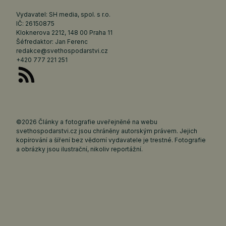
Vydavatel: SH media, spol. s r.o.
IČ: 26150875
Kloknerova 2212, 148 00 Praha 11
Šéfredaktor: Jan Ferenc
redakce@svethospodarstvi.cz
+420 777 221 251
©2026 Články a fotografie uveřejněné na webu
svethospodarstvi.cz jsou chráněny autorským právem. Jejich
kopírování a šíření bez vědomí vydavatele je trestné. Fotografie
a obrázky jsou ilustrační, nikoliv reportážní.