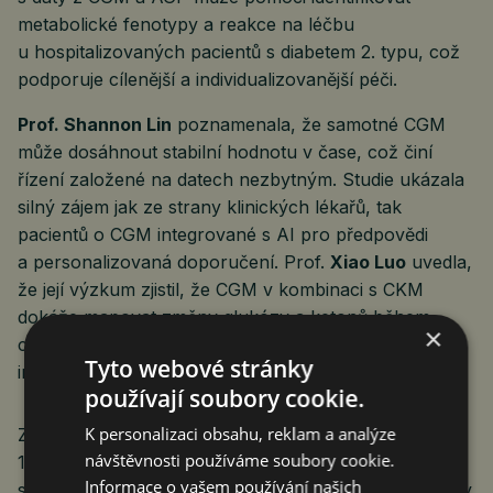
metabolické fenotypy a reakce na léčbu
u hospitalizovaných pacientů s diabetem 2. typu, což
podporuje cílenější a individualizovanější péči.
Prof. Shannon Lin
poznamenala, že samotné CGM
může dosáhnout stabilní hodnotu v čase, což činí
řízení založené na datech nezbytným. Studie ukázala
silný zájem jak ze strany klinických lékařů, tak
pacientů o CGM integrované s AI pro předpovědi
a personalizovaná doporučení. Prof.
Xiao Luo
uvedla,
že její výzkum zjistil, že CGM v kombinaci s CKM
dokáže mapovat změny glukózy a ketonů během
×
cyklů nalačno a po jídle, což činí metabolické
Tyto webové stránky
intervence lépe proveditelnými.
používají soubory cookie.
K personalizaci obsahu, reklam a analýze
Zástupce pacientů
Tom Vesely
, který žije s diabetem
návštěvnosti používáme soubory cookie.
1. typu již téměř 40 let, připomněl posluchačům, že
Informace o vašem používání našich
systém CGM zviditelňuje denní výkyvy hladiny glukózy