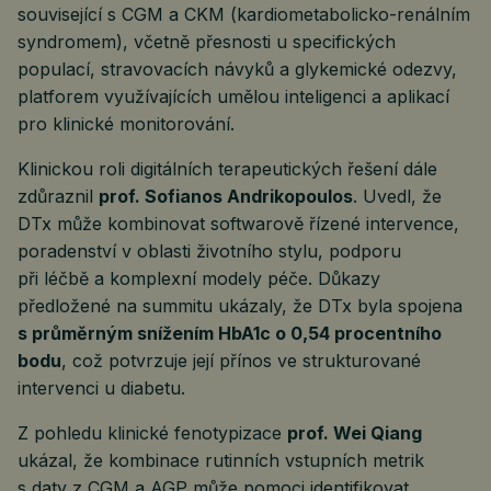
související s CGM a CKM (kardiometabolicko-renálním
syndromem), včetně přesnosti u specifických
populací, stravovacích návyků a glykemické odezvy,
platforem využívajících umělou inteligenci a aplikací
pro klinické monitorování.
Klinickou roli digitálních terapeutických řešení dále
zdůraznil
prof. Sofianos Andrikopoulos
. Uvedl, že
DTx může kombinovat softwarově řízené intervence,
poradenství v oblasti životního stylu, podporu
při léčbě a komplexní modely péče. Důkazy
předložené na summitu ukázaly, že DTx byla spojena
s průměrným snížením HbA1c o 0,54 procentního
bodu
, což potvrzuje její přínos ve strukturované
intervenci u diabetu.
Z pohledu klinické fenotypizace
prof. Wei Qiang
ukázal, že kombinace rutinních vstupních metrik
s daty z CGM a AGP může pomoci identifikovat