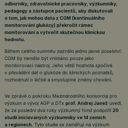
odborníky, zdravotnické pracovníky, výzkumníky,
pedagogy a zástupce pacientů, aby diskutovali
o tom, jak mohou data z CGM (kontinuálního
monitorování glukózy) překročit rámec
monitorování a vytvořit skutečnou klinickou
hodnotu.
Během celého summitu zaznělo jedno jasné poselství:
CGM by nemělo být vnímáno pouze jako
monitorovací nástroj. Jeho větší hodnota spočívá
v převádění dat o glukóze do klinických poznatků,
rozhodnutí o léčbě a smysluplné změny chování.
Ve zprávě o pokroku Mezinárodního konsorcia pro
výzkum a vývoj AGP a DTx
prof. Andrej Janež
uvedl,
že za poslední dva roky výzkumný fond podpořil
20
studií iniciovaných výzkumníky ve 14 zemích
a regionech
. Tyto studie se zaměřují na výzkum