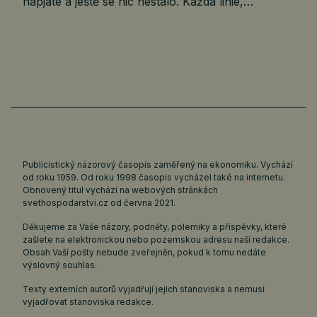
napjaté a ještě se nic nestalo. Každá linie,…
Publicistický názorový časopis zaměřený na ekonomiku. Vychází
od roku 1959. Od roku 1998 časopis vycházel také na internetu.
Obnovený titul vychází na webových stránkách
svethospodarstvi.cz
od června 2021.
Děkujeme za Vaše názory, podněty, polemiky a příspěvky, které
zašlete na elektronickou nebo pozemskou adresu naší redakce.
Obsah Vaší pošty nebude zveřejněn, pokud k tomu nedáte
výslovný souhlas.
Texty externích autorů vyjadřují jejich stanoviska a nemusí
vyjadřovat stanoviska redakce.