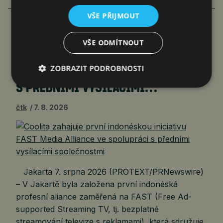
VŠE PŘIJMOUT
COOLITA ZAHAJUJE PRVNÍ
VŠE ODMÍTNOUT
INDONÉSKOU INICIATIVU FAST
ZOBRAZIT PODROBNOSTI
MEDIA ALLIANCE VE SPOLUPRÁCI
S PŘEDNÍMI VYSÍLACÍMI…
čtk
7. 8. 2026
Jakarta 7. srpna 2026 (PROTEXT/PRNewswire)
– V Jakartě byla založena první indonéská
profesní aliance zaměřená na FAST (Free Ad-
supported Streaming TV, tj. bezplatné
streamování televize s reklamami), která sdružuje