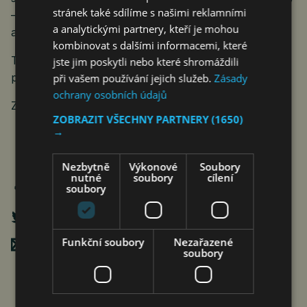
stránek také sdílíme s našimi reklamními
– cílem však není jen lepší
„čas v cílovém rozmezí“
,
a analytickými partnery, kteří je mohou
ale především více
„času ve štěstí“.
kombinovat s dalšími informacemi, které
Tyto diskuse společně naznačují směr další etapy
jste jim poskytli nebo které shromáždili
péče o diabetiky:
od monitorování ke změně.
při vašem používání jejich služeb.
Zásady
ochrany osobních údajů
Zdroj: AGP & DTx Summit
ZOBRAZIT VŠECHNY PARTNERY
(1650)
→
Nezbytně
Výkonové
Soubory
nutné
soubory
cílení
soubory
Funkční soubory
Nezařazené
Poslat mailem
soubory