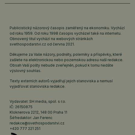
Publicistický názorový časopis zaměřený na ekonomiku. Vychází
od roku 1959. Od roku 1998 časopis vycházel také na internetu.
Obnovený titul vychází na webových stránkách
svethospodarstvi.cz
od června 2021.
Děkujeme za Vaše názory, podněty, polemiky a příspěvky, které
zašlete na elektronickou nebo pozemskou adresu naší redakce.
Obsah Vaší pošty nebude zveřejněn, pokud k tomu nedáte
výslovný souhlas.
Texty externích autorů vyjadřují jejich stanoviska a nemusí
vyjadřovat stanoviska redakce.
Vydavatel: SH media, spol. s r.o.
IČ: 26150875
Kloknerova 2212, 148 00 Praha 11
Šéfredaktor: Jan Ferenc
redakce@svethospodarstvi.cz
+420 777 221 251