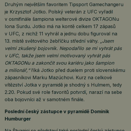
Druhým největším favoritem Tipsport Gamechangeru
je Krzysztof Jotko. Polský veterán z UFC vyřadil
v osmifinále šampiona welterové divize OKTAGONu
Iona Surdu. Jotko má na kontě celkem 17 zápasů
v UFC, z nichž 11 vyhrál a jednu dobu figuroval na
13. místě světového žebříčku střední váhy.
„Jsem
velmi zkušený bojovník. Nepodařilo se mi vyhrát pás
v UFC, takže jsem velmi motivovaný vyhrát pás
OKTAGONu a zakončit svou kariéru jako šampion
a milionář,“
říká Jotko před duelem proti slovenskému
zápasníkovi Marku Mazúchovi. Kurz na celkové
vítězství Jotka v pyramidě je shodný s Hulmem, tedy
2.20. Pokud své role favoritů potvrdí, narazí na sebe
oba bojovníci až v samotném finále.
Poslední český zástupce v pyramidě Dominik
Humburger
Na Štvanici se představí také poslední český zástupce