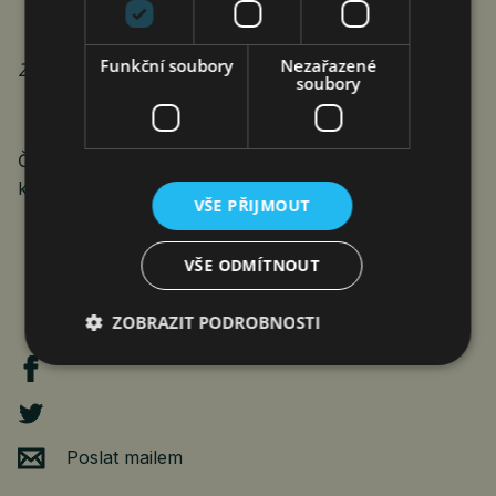
Funkční soubory
Nezařazené
Zdroj: OKTAGON MMA
soubory
ČTK Connect ke zprávě vydává obrazovou přílohu,
která je k dispozici na adrese
http://www.protext.cz
.
VŠE PŘIJMOUT
VŠE ODMÍTNOUT
ZOBRAZIT PODROBNOSTI
Poslat mailem