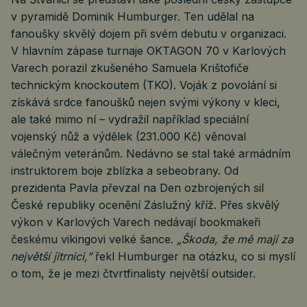
v pyramidě Dominik Humburger. Ten udělal na
fanoušky skvělý dojem při svém debutu v organizaci.
V hlavním zápase turnaje OKTAGON 70 v Karlových
Varech porazil zkušeného Samuela Krištofiče
technickým knockoutem (TKO). Voják z povolání si
získává srdce fanoušků nejen svými výkony v kleci,
ale také mimo ní – vydražil například speciální
vojenský nůž a výdělek (231.000 Kč) věnoval
válečným veteránům. Nedávno se stal také armádním
instruktorem boje zblízka a sebeobrany. Od
prezidenta Pavla převzal na Den ozbrojených sil
České republiky ocenění Záslužný kříž. Přes skvělý
výkon v Karlových Varech nedávají bookmakeři
českému vikingovi velké šance.
„Škoda, že mě mají za
největší jitrnici,”
řekl Humburger na otázku, co si myslí
o tom, že je mezi čtvrtfinalisty největší outsider.