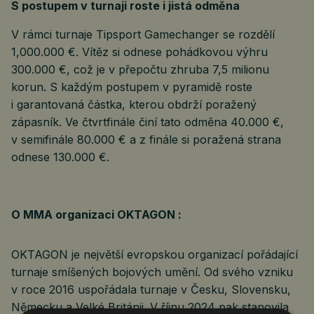
S postupem v turnaji roste i jistá odměna
V rámci turnaje Tipsport Gamechanger se rozdělí
1,000.000 €. Vítěz si odnese pohádkovou výhru
300.000 €, což je v přepočtu zhruba 7,5 milionu
korun. S každým postupem v pyramidě roste
i garantovaná částka, kterou obdrží poražený
zápasník. Ve čtvrtfinále činí tato odměna 40.000 €,
v semifinále 80.000 € a z finále si poražená strana
odnese 130.000 €.
O MMA organizaci OKTAGON :
OKTAGON je největší evropskou organizací pořádající
turnaje smíšených bojových umění. Od svého vzniku
v roce 2016 uspořádala turnaje v Česku, Slovensku,
Německu a Velké Británii. V říjnu 2024 pak stanovila