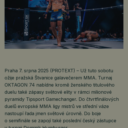
Praha 7. srpna 2025 (PROTEXT) – Už tuto sobotu
ožije pražská Štvanice galavečerem MMA. Turnaj
OKTAGON 74 nabídne kromě ženského titulového
duelu také zápasy světové elity v rámci milionové
pyramidy Tipsport Gamechanger. Do čtvrtfinálových
duelů evropské MMA ligy mistrů ve střední váze
nastoupí řada jmen světové úrovně. Do boje
o semifinále se zapojí také poslední český zástupce
v turnaji Dominik Humburger.