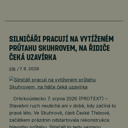
SILNIČÁŘI PRACUJÍ NA VYTÍŽENÉM
PRŮTAHU SKUHROVEM, NA ŘIDIČE
ČEKÁ UZAVÍRKA
čtk
7. 8. 2026
Orlickoústecko 7. srpna 2026 (PROTEXT) –
Stavební ruch neutichá ani v době, kdy začíná to
pravé léto. Ve Skuhrově, části České Třebové,
začátkem prázdnin odstartovala rekonstrukce
hlavního průtahu. Silničáři to tedy vezmou