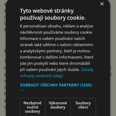
×
světový rekord návštěvnosti MMA galavečera
Tyto webové stránky
a upevnila tak svou pozici v rámci evropských, ale
používají soubory cookie.
i světových organizací. Mezi nejvýraznější tváře
OKTAGONu patří Patrik Kincl, Machmud Muradov,
K personalizaci obsahu, reklam a analýze
Kerim Engizek, Max Holzer či Christian Eckerlin.
návštěvnosti používáme soubory cookie.
Informace o vašem používání našich
stránek také sdílíme s našimi reklamními
a analytickými partnery, kteří je mohou
O projektu Tipsport Gamechanger:
kombinovat s dalšími informacemi, které
Tipsport Gamechanger je jedinečný evropský MMA
jste jim poskytli nebo které shromáždili
turnaj ve formě vyřazovací pyramidy, v němž špičkoví
při vašem používání jejich služeb.
Zásady
bojovníci z celého světa soupeří o podíl z prizepoolu 1
ochrany osobních údajů
milion eur. Turnaj, který odstartoval v roce 2023, se
ZOBRAZIT VŠECHNY PARTNERY
(1650)
rychle zařadil mezi největší a nejsledovanější MMA
→
formáty na kontinentu. Aktuální ročník probíhá ve
střední váze (do 84 kg) a je rozdělen do čtyř fází – od
Nezbytně
Výkonové
Soubory
nutné
soubory
cílení
osmifinále až po finále.
soubory