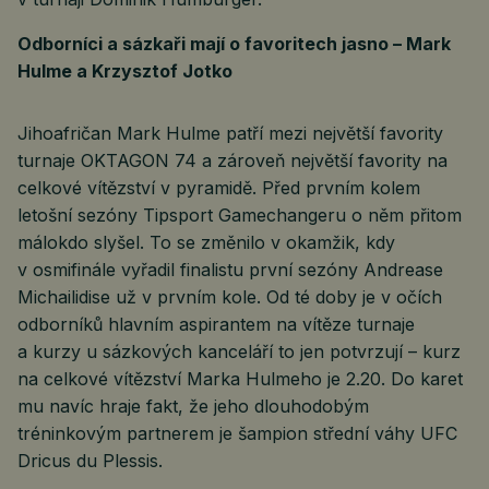
Odborníci a sázkaři mají o favoritech jasno – Mark
Hulme a Krzysztof Jotko
Jihoafričan Mark Hulme patří mezi největší favority
turnaje OKTAGON 74 a zároveň největší favority na
celkové vítězství v pyramidě. Před prvním kolem
letošní sezóny Tipsport Gamechangeru o něm přitom
málokdo slyšel. To se změnilo v okamžik, kdy
v osmifinále vyřadil finalistu první sezóny Andrease
Michailidise už v prvním kole. Od té doby je v očích
odborníků hlavním aspirantem na vítěze turnaje
a kurzy u sázkových kanceláří to jen potvrzují – kurz
na celkové vítězství Marka Hulmeho je 2.20. Do karet
mu navíc hraje fakt, že jeho dlouhodobým
tréninkovým partnerem je šampion střední váhy UFC
Dricus du Plessis.