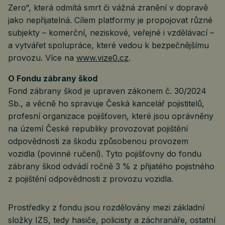
Zero“, která odmítá smrt či vážná zranění v dopravě
jako nepřijatelná. Cílem platformy je propojovat různé
subjekty – komerční, neziskové, veřejné i vzdělávací –
a vytvářet spolupráce, které vedou k bezpečnějšímu
provozu. Více na
www.vize0.cz
.
O Fondu zábrany škod
Fond zábrany škod je upraven zákonem č. 30/2024
Sb., a věcně ho spravuje Česká kancelář pojistitelů,
profesní organizace pojišťoven, které jsou oprávněny
na území České republiky provozovat pojištění
odpovědnosti za škodu způsobenou provozem
vozidla (povinné ručení). Tyto pojišťovny do fondu
zábrany škod odvádí ročně 3 % z přijatého pojistného
z pojištění odpovědnosti z provozu vozidla.
Prostředky z fondu jsou rozdělovány mezi základní
složky IZS, tedy hasiče, policisty a záchranáře, ostatní