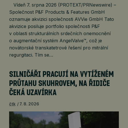
Vídeň 7. srpna 2026 (PROTEXT/PRNewswire) –
Společnost P&F Products & Features GmbH
oznamuje akvizici společnosti AVVie GmbH Tato
akvizice posiluje portfolio společnosti P&F
v oblasti strukturálních srdečních onemocnění
o augmentační systém AngelValve™, což je
novátorské transkatetrové řešení pro mitrální
regurgitaci. Tím se…
SILNIČÁŘI PRACUJÍ NA VYTÍŽENÉM
PRŮTAHU SKUHROVEM, NA ŘIDIČE
ČEKÁ UZAVÍRKA
čtk
7. 8. 2026