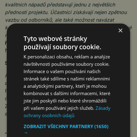
kvalitních nápadů představují jednu z největších
předností projektu. Účastníci získávají nejen zpětnou
vazbu od odborníků, ale také možnost navázat
kontakty, absolvovat odborné stáže a dále rozvíjet své
×
návrhy,”
vysvětluje přínosy soutěže
Milan Medek,
Tyto webové stránky
ředitel Platformy VIZE 0
, která projekt MOJE VIZE
používají soubory cookie.
NULA: Studenti pro bezpečné silnice realizuje.
K personalizaci obsahu, reklam a analýze
Soutěž propojuje studenty s odbornou praxí
návštěvnosti používáme soubory cookie.
Informace o vašem používání našich
Autoři finálových projektů si rozdělili finanční odměny
stránek také sdílíme s našimi reklamními
a získali možnost spolupracovat s partnery projektu.
a analytickými partnery, kteří je mohou
Právě propojení studentů se zástupci Ministerstva
kombinovat s dalšími informacemi, které
dopravy ČR, Policie ČR, pojišťovny Kooperativa,
jste jim poskytli nebo které shromáždili
Zdravotnické záchranné služby, odborných institucí
při vašem používání jejich služeb.
Zásady
a dalších partnerů dává soutěži jedinečný rozměr.
ochrany osobních údajů
ZOBRAZIT VŠECHNY PARTNERY
(1650)
„Každý ročník nám potvrzuje, že mezi studenty
→