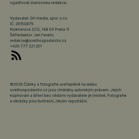
vyjadřovat stanoviska redakce.
Vydavatel: SH media, spol. s r.o.
IČ: 26150875
Kloknerova 2212, 148 00 Praha 11
Šéfredaktor: Jan Ferenc
redakce@svethospodarstvi.cz
+420 777 221 251
©2026 Články a fotografie uveřejněné na webu
svethospodarstvi.cz jsou chráněny autorským právem. Jejich
kopírování a šíření bez vědomí vydavatele je trestné. Fotografie
a obrázky jsou ilustrační, nikoliv reportážní.