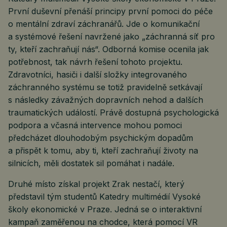
První duševní přenáší principy první pomoci do péče
o mentální zdraví záchranářů. Jde o komunikační
a systémové řešení navržené jako „záchranná síť pro
ty, kteří zachraňují nás“. Odborná komise ocenila jak
potřebnost, tak návrh řešení tohoto projektu.
Zdravotníci, hasiči i další složky integrovaného
záchranného systému se totiž pravidelně setkávají
s následky závažných dopravních nehod a dalších
traumatických událostí. Právě dostupná psychologická
podpora a včasná intervence mohou pomoci
předcházet dlouhodobým psychickým dopadům
a přispět k tomu, aby ti, kteří zachraňují životy na
silnicích, měli dostatek sil pomáhat i nadále.
Druhé místo získal projekt Zrak nestačí, který
představil tým studentů Katedry multimédií Vysoké
školy ekonomické v Praze. Jedná se o interaktivní
kampaň zaměřenou na chodce, která pomocí VR