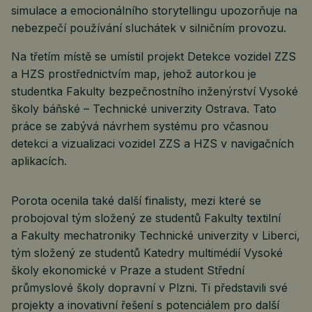
simulace a emocionálního storytellingu upozorňuje na
nebezpečí používání sluchátek v silničním provozu.
Na třetím místě se umístil projekt Detekce vozidel ZZS
a HZS prostřednictvím map, jehož autorkou je
studentka Fakulty bezpečnostního inženýrství Vysoké
školy báňské – Technické univerzity Ostrava. Tato
práce se zabývá návrhem systému pro včasnou
detekci a vizualizaci vozidel ZZS a HZS v navigačních
aplikacích.
Porota ocenila také další finalisty, mezi které se
probojoval tým složený ze studentů Fakulty textilní
a Fakulty mechatroniky Technické univerzity v Liberci,
tým složený ze studentů Katedry multimédií Vysoké
školy ekonomické v Praze a student Střední
průmyslové školy dopravní v Plzni. Ti představili své
projekty a inovativní řešení s potenciálem pro další