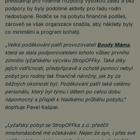
představují pro rodinné rozpočty vysokou zátěž a bez
podpory by byly podobné aktivity pro řadu rodin
nedostupné. Rodiče se na pobytu finančně podíleli,
zároveň se však organizace snažila, aby náklady byly
co minimální a program bohatý.
„
Velké poděkování patří provozovateli
Boudy Máma
,
která se stala podporovatelem tohoto vůbec prvního
zimního lyžařského výcviku StropOFFky. Také díky
jejich vstřícnosti, předpřípravě a ochotě pomoci nebyl
pobyt pro rodiny tak finančně náročný, jak by za
běžných okolností byl. Poděkování patří také celému
personálu, který byl týmu i dětem po celou dobu
nápomocný a přispěl k hladkému průběhu pobytu
,“
doplňuje Pavel Kašpar.
„
Lyžařský pobyt se StropOFFka z.ú. předčil
mnohonásobně mé očekávání. Nejen že syn, i přes své