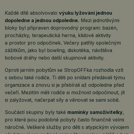
Každé dítě absolvovalo
výuku lyžování jednou
dopoledne a jednou odpoledne.
Mezi jednotlivými
bloky byl připraven doprovodný program: bazén,
procházky, terapeutická herna, klidové aktivity
a prostor pro odpočinek. Večery patřily společným
zážitkům, jako byl bowling, diskotéka, návštěva
bobové dráhy nebo další skupinové aktivity.
Oproti jarním pobytům se StropOFFka rozhodla vzít
s sebou také rodiče. Ti děti po snídani předávali týmu
organizace a znovu si je přebírali až odpoledne před
večeří. Mezitím měli rodiče si možnost odpočinout, jít
si zalyžovat, načerpat síly a věnovat se sami sobě.
Součástí skupiny byly také
maminky samoživitelky
,
pro které jsou podobné pobyty často finančně velmi
náročné. Veškeré služby pro děti s atypickým vývojem