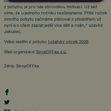
stojí na svahu, překonávají strach a mají radost
z pohybu, je pro nás obrovskou motivací. Už teď
víme, že u jednoho ročníku nezůstaneme. Příští ročník
zimního pobytu začínáme plánovat s předstihem už
nyní a s cílem zapojit ještě více dětí a rodin,“ uzavírá
Jakubec.
Video sestřih z pobytu:
Lyžařský výcvik 2026
Web organizace
StropOFFka z.ú.
Zdroj: StropOFFka