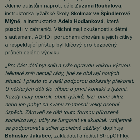
Jdeme autistům naproti, dále
Zuzana Roubalová
,
instruktorka lyžařské školy
Skolmax ve Špindlerově
Mlýně
, a instruktorka
Adéla Hodianková
, která
působí i v zahraničí. Všichni mají zkušenosti s dětmi
s autismem, ADHD i poruchami chování a jejich citlivý
a respektující přístup byl klíčový pro bezpečný
průběh celého výcviku.
„
Pro část dětí byl sníh a lyže opravdu velkou výzvou.
Některé sníh nemají rády, jiné se obávají nových
situací. I přesto to s naší podporou dokázaly překonat.
U některých dětí šlo vůbec o první kontakt s lyžemi.
Každý malý pokrok, obutí lyžáků, lyží, první skluz
nebo jen pobyt na svahu znamenal velký osobní
úspěch. Zároveň se děti touto formou přirozeně
socializovaly, učily se fungovat ve skupině, vzájemně
se podporovat a sdílet společné zážitky
“ doplňuje
Bohuslav Jakubec
, zakladatel a ředitel StropOFFky.