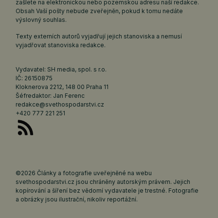
zašlete na elektronickou nebo pozemskou adresu naší redakce.
Obsah Vaší pošty nebude zveřejněn, pokud k tomu nedáte
výslovný souhlas.
Texty externích autorů vyjadřují jejich stanoviska a nemusí
vyjadřovat stanoviska redakce.
Vydavatel: SH media, spol. s r.o.
IČ: 26150875
Kloknerova 2212, 148 00 Praha 11
Šéfredaktor: Jan Ferenc
redakce@svethospodarstvi.cz
+420 777 221 251
©2026 Články a fotografie uveřejněné na webu
svethospodarstvi.cz jsou chráněny autorským právem. Jejich
kopírování a šíření bez vědomí vydavatele je trestné. Fotografie
a obrázky jsou ilustrační, nikoliv reportážní.