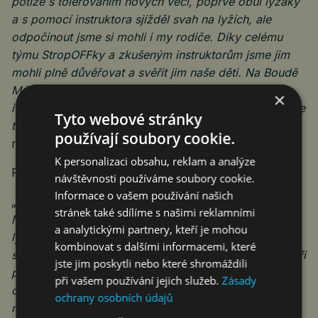
potíže s tolerováním nových věcí, poprvé obul lyžáky
a s pomocí instruktora sjížděl svah na lyžích, ale
odpočinout jsme si mohli i my rodiče. Díky celému
týmu StropOFFky a zkušeným instruktorům jsme jim
mohli plně důvěřovat a svěřit jim naše děti. Na Boudě
Máma se sešla skvělá parta lidí a k pohodě přispěli
×
i místní zaměstnanci. Všem patří velké díky a už teď se
Tyto webové stránky
těšíme na další ročník lyžařského pobytu,
“ říká
používají soubory cookie.
maminka Petra.
K personalizaci obsahu, reklam a analýze
Podobné zkušenosti sdíleli i další z rodičů:
návštěvnosti používáme soubory cookie.
Informace o vašem používání našich
„
Pro nás byl tento lyžařský pobyt malý velký zázrak.
stránek také sdílíme s našimi reklamními
Můj syn se na lyžování nejen odhodlal, ale chtěl
a analytickými partnery, kteří je mohou
lyžovat dvakrát denně a každý den se na něj těšil. To,
kombinovat s dalšími informacemi, které
s jakou lehkostí, klidem a respektem s dětmi instruktoři
jste jim poskytli nebo které shromáždili
pracovali, bylo naprosto geniální. Obrovské díky
při vašem používání jejich služeb.
Zásady
celému týmu za tuto jedinečnou možnost a zkušenost,
ochrany osobních údajů
na kterou budeme ještě dlouho vzpomínat
.“