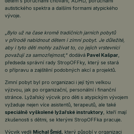
dětem s poruchami chování, ADHD, poruchami
autistického spektra a dalšími formami atypického
vývoje.
„
Bylo už na čase kromě tradičních jarních pobytů
v přírodě nabídnout dětem i zimní pobyt. Je důležité,
aby i tyto děti mohly zažívat to, co jejich vrstevníci
považují za samozřejmost
,“ dodává
Pavel Kašpar
,
předseda správní rady StropOFFky, který se stará
o přípravu a zajištění podobných akcí a projektů.
Zimní pobyt byl pro organizaci i její tým velkou
výzvou, jak po organizační, personální i finanční
stránce. Lyžařský výcvik pro děti s atypickým vývojem
vyžaduje nejen více asistentů, terapeutů, ale také
speciálně vyškolené lyžařské instruktory
, kteří mají
zkušenosti s dětmi, se kterými StropOFFka pracuje.
Výcvik vedli
Michal Šmíd,
který působí v organizaci