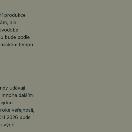
ní produkce
ám, ale
 novodobé
ru bude podle
ynamickém tempu
ndy udávají
 s mnoha dalšími
sejdou
roké veřejnosti,
ARCH 2026 bude
íčových