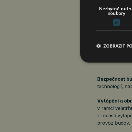
Nezbytně nutn
soubory
Nebude chybět a
další generace
dřevěných domů
Smart home a 
ZOBRAZIT P
V rámci veletr
elektrotechniky
Bezpečnost b
technologií, n
Vytápění a obn
v rámci veletr
z oblastí vytáp
provoz budov.