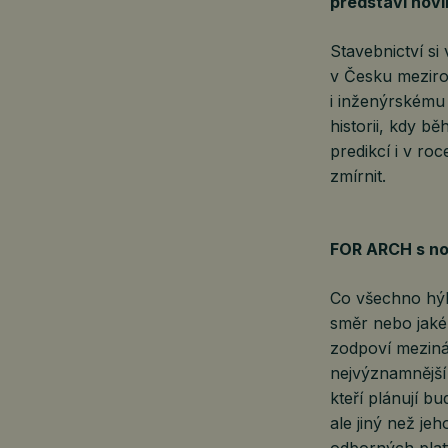
představí nov
Stavebnictví s
v Česku meziro
i inženýrskému 
historii, kdy b
predikcí i v r
zmírnit.
FOR ARCH s n
Co všechno hýbe
směr nebo jaké 
zodpoví meziná
nejvýznamnější 
kteří plánují 
ale jiný než je
odborných platfo