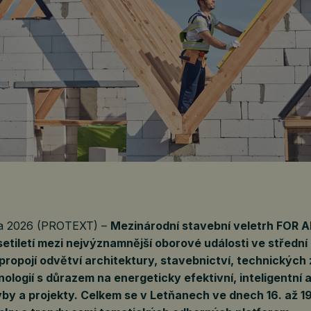
na 2026 (PROTEXT) –
Mezinárodní stavební veletrh FOR AR
esetiletí mezi nejvýznamnější oborové události ve střední
 propojí odvětví architektury, stavebnictví, technických
ologií s důrazem na energeticky efektivní, inteligentní
vby a projekty. Celkem se v Letňanech ve dnech 16. až 19