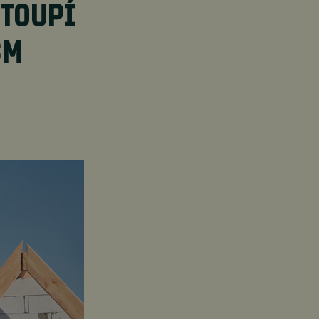
STOUPÍ
SM