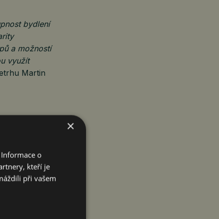
pnost bydlení
rity
pů a možností
u využít
letrhu Martin
×
Na veletrhu
 Informace o
a konstrukčních
tnery, kteří je
máždili při vašem
 i samotný
é výplně, prvky