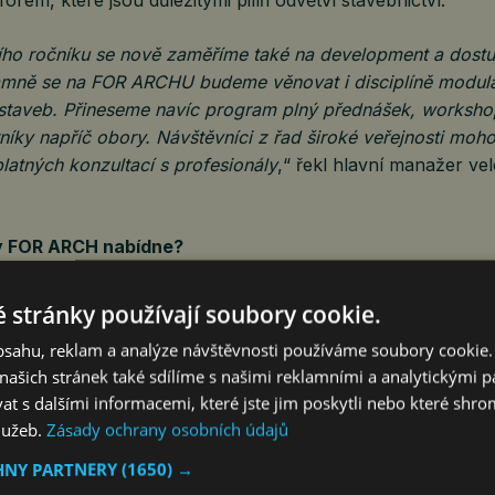
ního ročníku se nově zaměříme také na development a dostu
mně se na FOR ARCHU budeme věnovat i disciplíně modula
 staveb. Přineseme navíc program plný přednášek, worksho
níky napříč obory. Návštěvníci z řad široké veřejnosti moho
zplatných konzultací s profesionály
,“ řekl hlavní manažer ve
y FOR ARCH nabídne?
 stránky používají soubory cookie.
trukční prvky
jsou základem, na nichž stojí každá stavba. 
obsahu, reklam a analýze návštěvnosti používáme soubory cookie.
kromě produktů pro samotnou stavbu také portfolio strojů 
ašich stránek také sdílíme s našimi reklamními a analytickými par
 s dalšími informacemi, které jste jim poskytli nebo které shro
služeb.
Zásady ochrany osobních údajů
riéry
budov představí prvky, které definují funkčnost, detail
v. V Letňanech budou zastoupeny interiérové a exteriérov
HNY PARTNERY
(1650) →