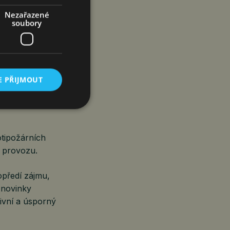
Nezařazené
soubory
ní nejen pro
tradičních
l budovám.
E PŘIJMOUT
ětví
otipožárních
h provozu.
popředí zájmu,
 novinky
tivní a úsporný