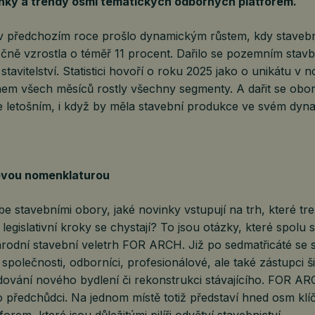
inky a trendy osmi tematických odborných platforem.
i v předchozím roce prošlo dynamickým růstem, kdy staveb
čně vzrostla o téměř 11 procent. Dařilo se pozemním stavb
stavitelství. Statistici hovoří o roku 2025 jako o unikátu v
ěhem všech měsíců rostly všechny segmenty. A dařit se obo
oce letošním, i když by měla stavební produkce ve svém d
ovou nomenklaturou
 stavebními obory, jaké novinky vstupují na trh, které tre
legislativní kroky se chystají? To jsou otázky, které spolu
rodní stavební veletrh FOR ARCH. Již po sedmatřicáté se 
společnosti, odborníci, profesionálové, ale také zástupci ši
budování nového bydlení či rekonstrukci stávajícího. FOR 
ho předchůdci. Na jednom místě totiž představí hned osm kl
rem, které jsou důležitými pilíři odvětví stavebnictví.