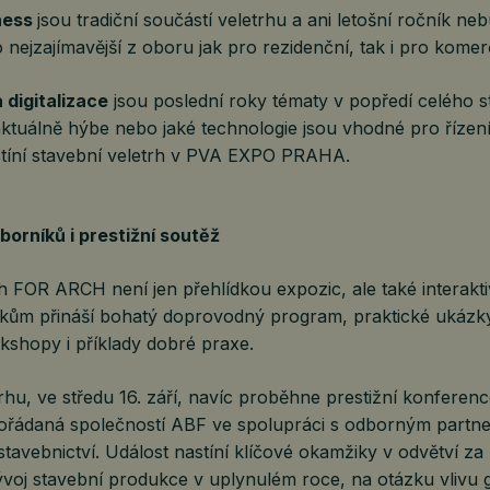
ness
jsou tradiční součástí veletrhu a ani letošní ročník ne
o nejzajímavější z oboru jak pro rezidenční, tak i pro komer
digitalizace
jsou poslední roky tématy v popředí celého 
aktuálně hýbe nebo jaké technologie jsou vhodné pro řízen
stíní stavební veletrh v PVA EXPO PRAHA.
orníků i prestižní soutěž
h FOR ARCH není jen přehlídkou expozic, ale také interakt
íkům přináší bohatý doprovodný program, praktické ukázk
kshopy i příklady dobré praxe.
rhu, ve středu 16. září, navíc proběhne prestižní konferen
ořádaná společností ABF ve spolupráci s odborným part
stavebnictví. Událost nastíní klíčové okamžiky v odvětví za
voj stavební produkce v uplynulém roce, na otázku vlivu g