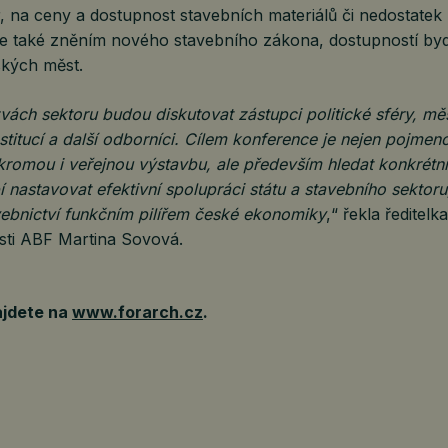
, na ceny a dostupnost stavebních materiálů či nedostatek 
e také zněním nového stavebního zákona, dostupností byd
ských měst.
vách sektoru budou diskutovat zástupci politické sféry, měs
stitucí a další odborníci. Cílem konference je nejen pojmeno
kromou i veřejnou výstavbu, ale především hledat konkrétní 
 nastavovat efektivní spolupráci státu a stavebního sektoru
vebnictví funkčním pilířem české ekonomiky
,“ řekla ředitel
osti ABF Martina Sovová.
ajdete na
www.forarch.cz
.