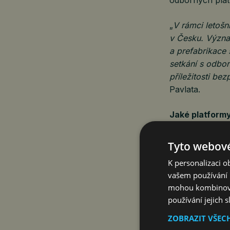
„
V rámci letoš
v Česku. Význa
a prefabrikace
setkání s odbor
příležitosti be
Pavlata.
Jaké platform
Tyto webové
Stavba a kons
K personalizaci 
bude k vidění 
vašem používání n
systémů.
mohou kombinovat
používání jejich 
Platforma
Inte
charakter budo
ZOBRAZIT VŠEC
a konstrukce.