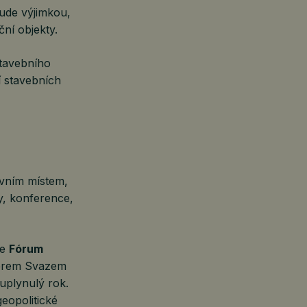
bude výjimkou,
ční objekty.
stavebního
í stavebních
ivním místem,
y, konference,
ce
Fórum
nerem Svazem
 uplynulý rok.
eopolitické