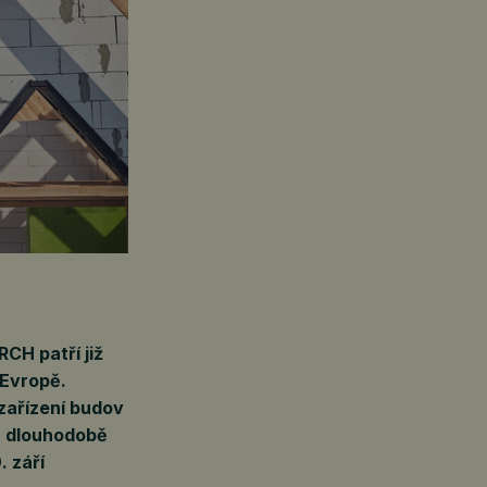
CH patří již
 Evropě.
 zařízení budov
 a dlouhodobě
. září