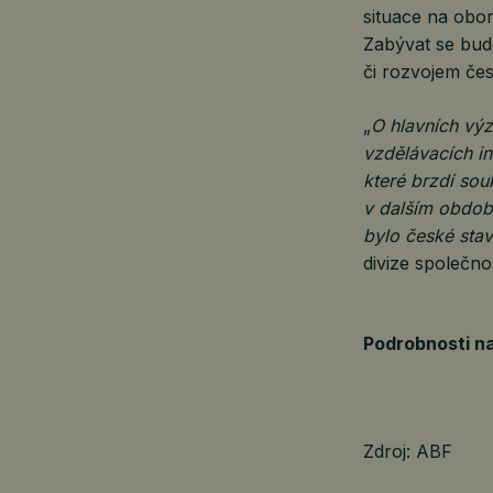
situace na obor
Zabývat se bud
či rozvojem če
„
O hlavních výz
vzdělávacích in
které brzdí sou
v dalším období
bylo české sta
divize společn
Podrobnosti n
Zdroj: ABF