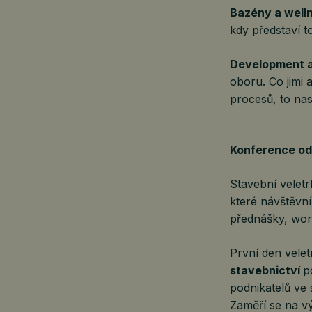
Bazény a well
kdy představí t
Development a 
oboru. Co jimi 
procesů, to na
Konference odb
Stavební veletr
které návštěvn
přednášky, wor
První den velet
stavebnictví
p
podnikatelů ve 
Zaměří se na vý