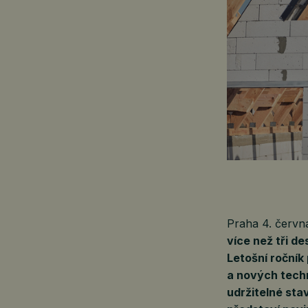
Praha 4. červ
více než tři d
Letošní ročník
a nových techn
udržitelné sta