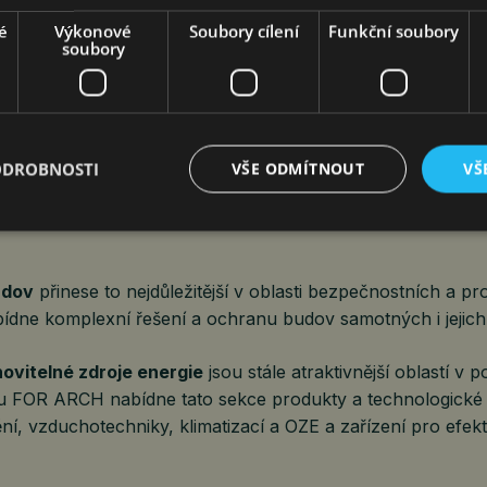
é
Výkonové
Soubory cílení
Funkční soubory
soubory
ni sekce nabízející efektivní a udržitelná konstrukční řeše
 –
Dřevostavby, modularita a tiny houses
. Nabídne kromě 
 modulární a udržitelné systémy.
elektro
jsou neoddělitelnou součástí dávající život a smys
ODROBNOSTI
VŠE ODMÍTNOUT
VŠ
hu bude tato platforma zaměřena na novinky a trendy v odv
, osvětlení a udržitelných systémů.
udov
přinese to nejdůležitější v oblasti bezpečnostních a pr
abídne komplexní řešení a ochranu budov samotných i jejic
ovitelné zdroje energie
jsou stále atraktivnější oblastí v 
hu FOR ARCH nabídne tato sekce produkty a technologické
ění, vzduchotechniky, klimatizací a OZE a zařízení pro efek