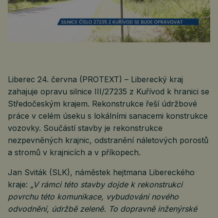
Liberec 24. června (PROTEXT) – Liberecký kraj
zahajuje opravu silnice III/27235 z Kuřívod k hranici se
Středočeským krajem. Rekonstrukce řeší údržbové
práce v celém úseku s lokálními sanacemi konstrukce
vozovky. Součástí stavby je rekonstrukce
nezpevněných krajnic, odstranění náletových porostů
a stromů v krajnicích a v příkopech.
Jan Sviták (SLK), náměstek hejtmana Libereckého
kraje:
„V rámci této stavby dojde k rekonstrukci
povrchu této komunikace, vybudování nového
odvodnění, údržbě zeleně. To dopravně inženýrské