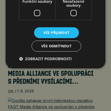
Funkční soubory
Nezařazené
Šen-čen (Čína) 8. srpna 2026
soubory
(PROTEXT/PRNewswire) – Společnost DJI
a Isabelle, ikona oceněná na festivalu v Cannes,
spojují hlasy dvou žen napříč staletími – film byl
natočen výhradně na kameru Osmo Pocket 4P
VŠE PŘIJMOUT
Společnost DJI, vedoucí světový podnik v oblasti
civilních dronů a technologií…
VŠE ODMÍTNOUT
COOLITA ZAHAJUJE PRVNÍ
ZOBRAZIT PODROBNOSTI
INDONÉSKOU INICIATIVU FAST
MEDIA ALLIANCE VE SPOLUPRÁCI
S PŘEDNÍMI VYSÍLACÍMI…
čtk
7. 8. 2026