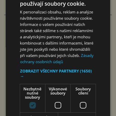
používají soubory cookie.
K personalizaci obsahu, reklam a analýze
návštěvnosti používáme soubory cookie.
Informace o vašem používání našich
FAMILIARITÉ: POETICKÉ PROPOJENÍ
stránek také sdílíme s našimi reklamními
a analytickými partnery, kteří je mohou
FILMU A LITERATURY
kombinovat s dalšími informacemi, které
jste jim poskytli nebo které shromáždili
čtk
8. 8. 2026
při vašem používání jejich služeb.
Zásady
ochrany osobních údajů
ZOBRAZIT VŠECHNY PARTNERY
(1650)
→
Nezbytně
Výkonové
Soubory
nutné
soubory
cílení
soubory