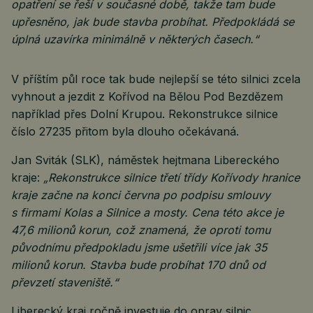
opatření se řeší v současné době, takže tam bude
upřesněno, jak bude stavba probíhat. Předpokládá se
úplná uzavírka minimálně v některých časech.“
V příštím půl roce tak bude nejlepší se této silnici zcela
vyhnout a jezdit z Kořívod na Bělou Pod Bezdězem
například přes Dolní Krupou. Rekonstrukce silnice
číslo 27235 přitom byla dlouho očekávaná.
Jan Sviták (SLK), náměstek hejtmana Libereckého
kraje:
„Rekonstrukce silnice třetí třídy Kořívody hranice
kraje začne na konci června po podpisu smlouvy
s firmami Kolas a Silnice a mosty. Cena této akce je
47,6 milionů korun, což znamená, že oproti tomu
původnímu předpokladu jsme ušetřili více jak 35
milionů korun. Stavba bude probíhat 170 dnů od
převzetí staveniště.“
Liberecký kraj ročně investuje do oprav silnic