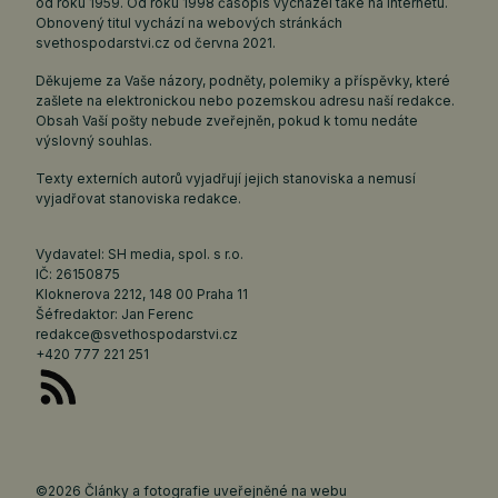
od roku 1959. Od roku 1998 časopis vycházel také na internetu.
Obnovený titul vychází na webových stránkách
svethospodarstvi.cz
od června 2021.
Děkujeme za Vaše názory, podněty, polemiky a příspěvky, které
zašlete na elektronickou nebo pozemskou adresu naší redakce.
Obsah Vaší pošty nebude zveřejněn, pokud k tomu nedáte
výslovný souhlas.
Texty externích autorů vyjadřují jejich stanoviska a nemusí
vyjadřovat stanoviska redakce.
Vydavatel: SH media, spol. s r.o.
IČ: 26150875
Kloknerova 2212, 148 00 Praha 11
Šéfredaktor: Jan Ferenc
redakce@svethospodarstvi.cz
+420 777 221 251
©2026 Články a fotografie uveřejněné na webu