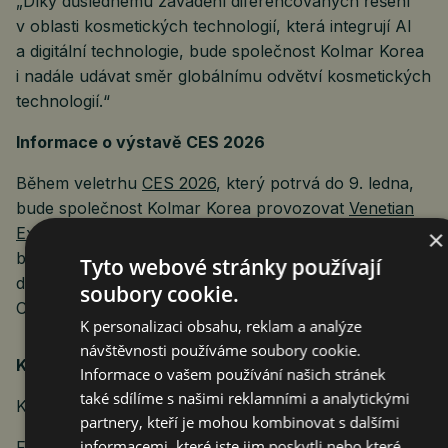
„Díky důslednému zavádění diferencovaných řešení
v oblasti kosmetických technologií, která integrují AI
a digitální technologie, bude společnost Kolmar Korea
i nadále udávat směr globálnímu odvětví kosmetických
technologií.“
Informace o výstavě CES 2026
Během veletrhu
CES 2026
, který potrvá do 9. ledna,
bude společnost Kolmar Korea provozovat
Venetian
Expo, hala A–D, stánek č. 55050
(sekce Lifestyle), kde
×
bude předvádět živé ukázky svého řešení pro
Tyto webové stránky používají
diagnostiku pokožky hlavy na bázi mikrobiomu
soubory cookie.
CAIOME.
K personalizaci obsahu, reklam a analýze
návštěvnosti používáme soubory cookie.
Kontakt pro média
Informace o vašem používání našich stránek
také sdílíme s našimi reklamními a analytickými
Kolmar HoldingsJang-Woo
Leejay.lee@kolmar.co.kr
partnery, kteří je mohou kombinovat s dalšími
informacemi, které jste jim poskytli nebo které
Foto: