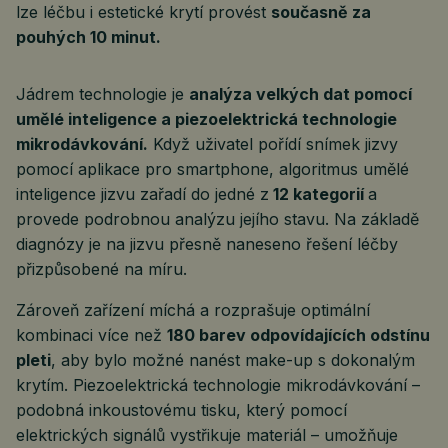
lze léčbu i estetické krytí provést
současně za
pouhých 10 minut.
Jádrem technologie je
analýza velkých dat pomocí
umělé inteligence a piezoelektrická technologie
mikrodávkování.
Když uživatel pořídí snímek jizvy
pomocí aplikace pro smartphone, algoritmus umělé
inteligence jizvu zařadí do jedné z
12 kategorií
a
provede podrobnou analýzu jejího stavu. Na základě
diagnózy je na jizvu přesně naneseno řešení léčby
přizpůsobené na míru.
Zároveň zařízení míchá a rozprašuje optimální
kombinaci více než
180 barev odpovídajících odstínu
pleti
, aby bylo možné nanést make-up s dokonalým
krytím. Piezoelektrická technologie mikrodávkování –
podobná inkoustovému tisku, který pomocí
elektrických signálů vystřikuje materiál – umožňuje