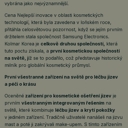
vybrána jako nejvýznamnější.
Cena Nejlepší inovace v oblasti kosmetických
technologií, která byla zavedena v loňském roce,
přitáhla celosvětovou pozornost, když se jejím prvním
držitelem stala společnost Samsung Electronics.
Kolmar Korea je
celkově druhou společností,
která
tuto poctu získala, a
první kosmetickou společností
na světě, j
íž se to podařilo, což představuje historický
milník pro globální kosmetický průmysl.
První všestranné zařízení na světě pro léčbu jizev
a péči o krásu
Oceněné
zařízení pro kosmetické ošetření jizev
je
prvním
všestranným integrovaným řešením
na
světě, které kombinuje
léčbu jizev a krytí pokožky
v jediném zařízení. Tradičně uživatelé nanášeli na jizvu
mast a poté ji zakrývali make-upem. S tímto zařízením