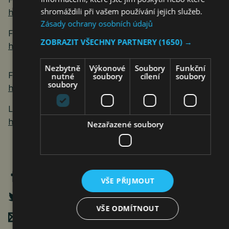
shromáždili při vašem používání jejich služeb.
https://mma.prnewswire.com/media/2856221/Photo_1.jpg
Zásady ochrany osobních údajů
Foto:
ZOBRAZIT VŠECHNY PARTNERY
(1650) →
https://mma.prnewswire.com/media/2856222/Photo_2.jp
Nezbytně
Výkonové
Soubory
Funkční
Foto:
nutné
soubory
cílení
soubory
soubory
https://mma.prnewswire.com/media/2856223/Photo_3.jp
Logo:
https://mma.prnewswire.com/media/2648166/Kolmar_Lo
Nezařazené soubory
VŠE PŘIJMOUT
VŠE ODMÍTNOUT
Poslat mailem