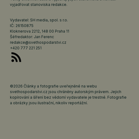
vyjadřovat stanoviska redakce.
Vydavatel: SH media, spol. s r.o.
IČ: 26150875
Kloknerova 2212, 148 00 Praha 11
Šéfredaktor: Jan Ferenc
redakce@svethospodarstvi.cz
+420 777 221 251
©2026 Články a fotografie uveřejněné na webu
svethospodarstvi.cz jsou chráněny autorským právem. Jejich
kopírování a šíření bez vědomí vydavatele je trestné. Fotografie
a obrázky jsou ilustrační, nikoliv reportážní.