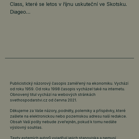
Class, které se letos v říjnu uskuteční ve Skotsku.
Diageo…
Publicistický názorový časopis zaměřený na ekonomiku. Vychází
od roku 1959. Od roku 1998 časopis vycházel také na internetu.
Obnovený titul vychází na webových stránkách
svethospodarstvi.cz
od června 2021.
Děkujeme za Vaše názory, podněty, polemiky a příspěvky, které
zašlete na elektronickou nebo pozemskou adresu naší redakce.
Obsah Vaší pošty nebude zveřejněn, pokud k tomu nedáte
výslovný souhlas.
Texty externích autorů vyjadřují jejich stanoviska a nemusí