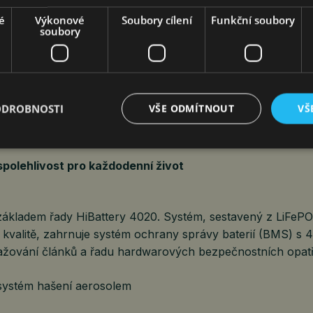
nkce patří:
é
Výkonové
Soubory cílení
Funkční soubory
soubory
AI-TOU (umělá inteligence-podmínky použití): tříhodinový c
je strategii nabíjení a vybíjení s cílem dosáhnout co nejni
ODROBNOSTI
VŠE ODMÍTNOUT
VŠ
egistr: jednoduchý vizuální panel, který v reálném čase sle
y a výkon systému
polehlivost pro každodenní život
základem řady HiBattery 4020. Systém, sestavený z LiFeP
kvalitě, zahrnuje systém ochrany správy baterií (BMS) s 4
yvažování článků a řadu hardwarových bezpečnostních opatř
systém hašení aerosolem