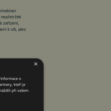
imalizaci
 nepřetržité
á zařízení,
ní k síti, jako
řeby energie
×
aven na
onů parametrů.
 Informace o
 HiBattery 4020
tnery, kteří je
máždili při vašem
en elektřiny,