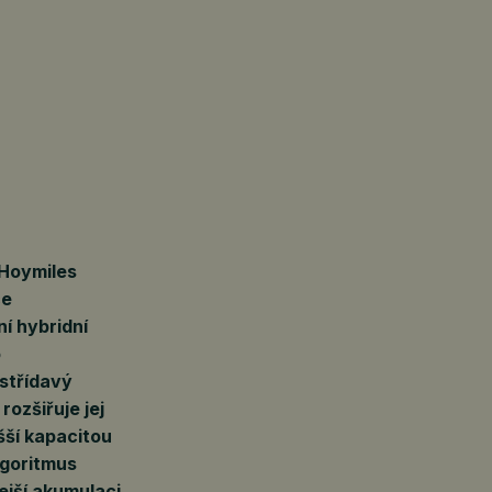
Hoymiles
ce
í hybridní
o
střídavý
ozšiřuje jej
šší kapacitou
lgoritmus
ejší akumulaci