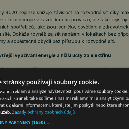
y 4020 nejenže snižuje závislost na rozvodné síti díky max
y solární energie v každodenním provozu, ale také zajišťuje
ních spotřebičů, jako jsou ledničky, osvětlení a zdravotnick
tě. Dokáže rovněž zajistit napájení v lokalitách bez připoje
my a soběstačná obydlí bez přístupu k rozvodné síti.
řejší využívání energie a nižší účty za elektřinu
ých technologií řady HiBattery 4020 je Systém řízení spot
é inteligence (AI-EMS) společnosti Hoymiles, který je post
 stránky používají soubory cookie.
 umělé inteligence, vyvinutém na základě více než 30 mili
obsahu, reklam a analýze návštěvnosti používáme soubory cookie.
adičních systémů, které se spoléhají na pevné denní plány,
ašich stránek také sdílíme s našimi reklamními a analytickými par
 s dalšími informacemi, které jste jim poskytli nebo které shro
čítává energetickou strategii každé tři hodiny na základě c
služeb.
Zásady ochrany osobních údajů
así a vzorců spotřeby v domácnosti.
HNY PARTNERY
(1650) →