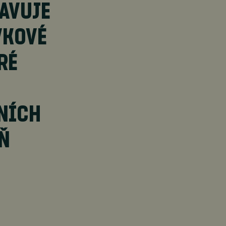
AVUJE
VKOVÉ
RÉ
RNÍCH
Ň