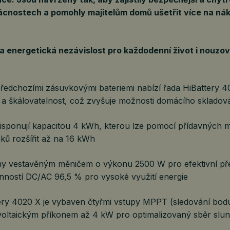
ácnostech a pomohly majitelům domů ušetřit více na ná
 energetická nezávislost pro každodenní život i nouzov
předchozími zásuvkovými bateriemi nabízí řada HiBattery 4
í a škálovatelnost, což zvyšuje možnosti domácího skladová
isponují kapacitou 4 kWh, kterou lze pomocí přídavných 
ků rozšířit až na 16 kWh
y vestavěným měničem o výkonu 2500 W pro efektivní př
inností DC/AC 96,5 % pro vysoké využití energie
ery 4020 X je vybaven čtyřmi vstupy MPPT (sledování bod
voltaickým příkonem až 4 kW pro optimalizovaný sběr slun