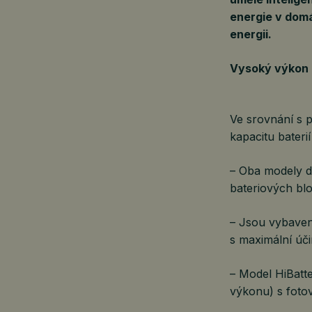
energie v dom
energii.
Vysoký výkon a
Ve srovnání s 
kapacitu bateri
– Oba modely d
bateriových blo
– Jsou vybaven
s maximální úč
– Model HiBatt
výkonu) s foto