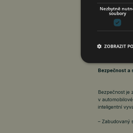
Mezi klíčové fu
Nezbytně nutn
soubory
– Optimalizace 
průběžně upravu
na elektřinu
ZOBRAZIT P
– Energetický r
energie, úspor
Bezpečnost a s
Bezpečnost je 
v automobilové 
inteligentní v
– Zabudovaný 