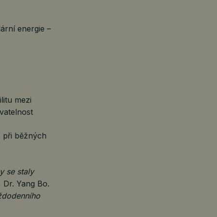
ární energie –
litu mezi
vatelnost
o při běžných
 se staly
, Dr. Yang Bo.
aždodenního