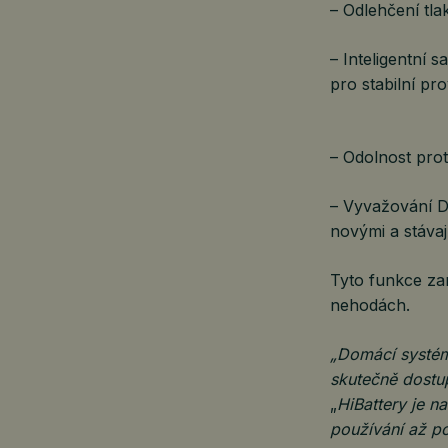
– Odlehčení tla
– Inteligentní 
pro stabilní pr
– Odolnost prot
– Vyvažování D
novými a stávaj
Tyto funkce zar
nehodách.
„Domácí systémy
skutečně dostu
„
HiBattery je n
používání až p