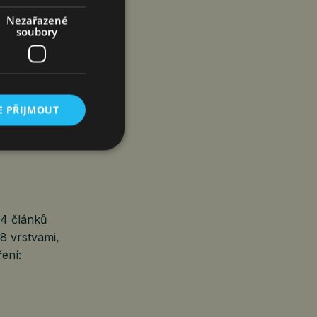
Nezařazené
soubory
yklus, který
žších nákladů
E PŘIJMOUT
duje spotřebu
O4 článků
8 vrstvami,
ení: