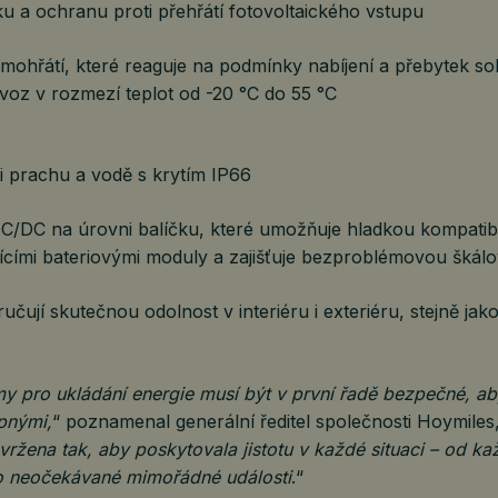
ku a ochranu proti přehřátí fotovoltaického vstupu
samohřátí, které reaguje na podmínky nabíjení a přebytek sol
ovoz v rozmezí teplot od -20 °C do 55 °C
i prachu a vodě s krytím IP66
C/DC na úrovni balíčku, které umožňuje hladkou kompatibi
ícími bateriovými moduly a zajišťuje bezproblémovou škálo
učují skutečnou odolnost v interiéru i exteriéru, stejně jak
 pro ukládání energie musí být v první řadě bezpečné, aby
pnými,
“ poznamenal generální ředitel společnosti Hoymiles
avržena tak, aby poskytovala jistotu v každé situaci – od k
o neočekávané mimořádné události
.“