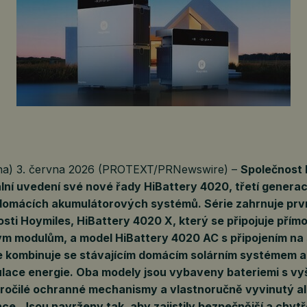
na) 3. června 2026 (PROTEXT/PRNewswire) –
Společnost 
ální uvedení své nové řady HiBattery 4020, třetí genera
omácích akumulátorových systémů. Série zahrnuje prvn
sti Hoymiles, HiBattery 4020 X, který se připojuje přím
ým modulům, a model HiBattery 4020 AC s připojením na 
e kombinuje se stávajícím domácím solárním systémem a r
lace energie. Oba modely jsou vybaveny bateriemi s vy
kročilé ochranné mechanismy a vlastnoručně vyvinutý a
nce. Jsou navrženy tak, aby zajistily bezpečnější a chytř