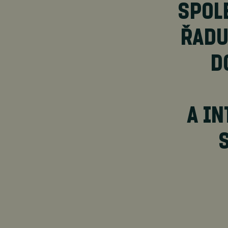
SPOL
ŘADU
D
A IN