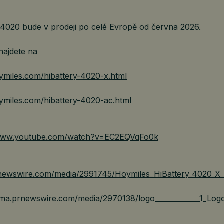
 4020 bude v prodeji po celé Evropě od června 2026.
najdete na
ymiles.com/hibattery-4020-x.html
ymiles.com/hibattery-4020-ac.html
/www.youtube.com/watch?v=EC2EQVqFo0k
rnewswire.com/media/2991745/Hoymiles_HiBattery_4020_X
mma.prnewswire.com/media/2970138/logo_____________1_Log