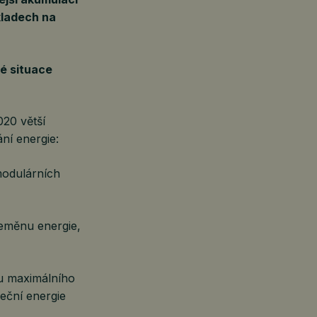
kladech na
é situace
020 větší
ní energie:
modulárních
eměnu energie,
u maximálního
eční energie