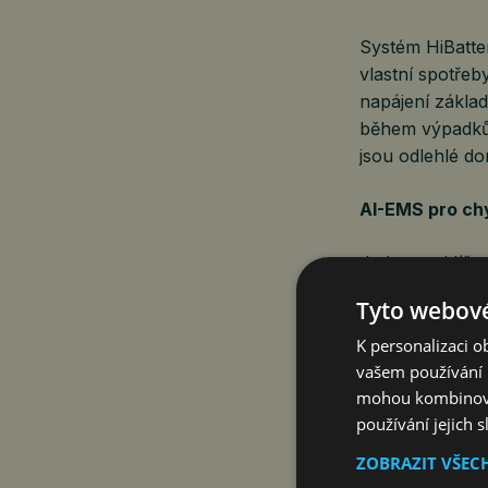
Systém HiBatter
vlastní spotřeb
napájení základ
během výpadků sí
jsou odlehlé do
AI-EMS pro chyt
Jednou z klíčov
s využitím uměl
Tyto webové
vlastním modelu
K personalizaci 
Na rozdíl od tr
vašem používání n
mohou kombinovat
dynamicky přepo
používání jejich 
předpovědi poč
ZOBRAZIT VŠEC