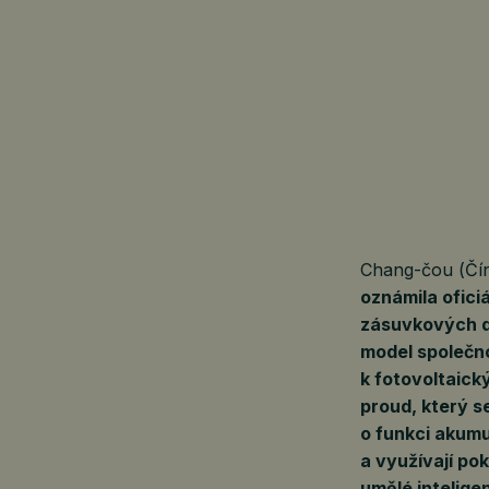
Chang-čou (Čí
oznámila ofici
zásuvkových d
model společno
k fotovoltaick
proud, který s
o funkci akumu
a využívají po
umělé intelige