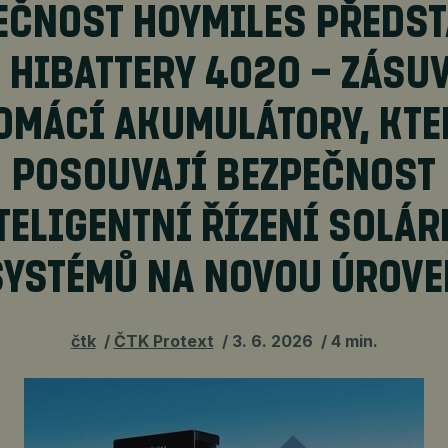
EČNOST HOYMILES PŘEDST
 HIBATTERY 4020 – ZÁSU
OMÁCÍ AKUMULÁTORY, KTE
POSOUVAJÍ BEZPEČNOST
TELIGENTNÍ ŘÍZENÍ SOLÁ
SYSTÉMŮ NA NOVOU ÚROVE
čtk
ČTK Protext
3. 6. 2026
4 min.