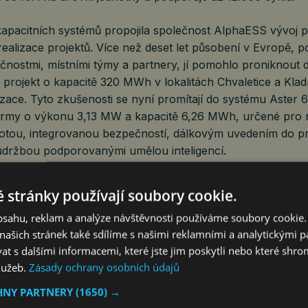
okapacitních systémů propojila společnost AlphaESS vývoj 
realizace projektů. Více než deset let působení v Evropě,
čnostmi, místními týmy a partnery, jí pomohlo proniknout 
 projekt o kapacitě 320 MWh v lokalitách Chvaletice a Kla
zace. Tyto zkušenosti se nyní promítají do systému Aster 
ormy o výkonu 3,13 MW a kapacitě 6,26 MWh, určené pro 
otou, integrovanou bezpečností, dálkovým uvedením do 
držbou podporovanými umělou inteligencí.
tavuje další etapu tvorby hodnoty a AlphaConnect ji zpros
 stránky používají soubory cookie.
tvu mezi zařízeními a trhy. Platforma poskytuje otevřená A
obsahu, reklam a analýze návštěvnosti používáme soubory cookie.
hraní) pro provozovatele virtuálních elektráren (VPP), ag
ašich stránek také sdílíme s našimi reklamními a analytickými par
my třetích stran, čímž umožňuje interoperabilitu mezi zaříz
 s dalšími informacemi, které jste jim poskytli nebo které shro
e Velké Británii to zahrnuje hlubokou integraci s Octopus E
služeb.
Zásady ochrany osobních údajů
pských platforem pro inteligentní energetiku, která podporu
ení a vybíjení i vzdálenou správu zařízení. Díky propojení 
HNY PARTNERY
(1650) →
partnerů a platforem, více než 100 000 systémů a 12 zemí