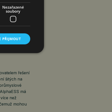
 zároveň
Nezařazené
soubory
ejí španělské
dtrhuje
E PŘIJMOUT
na čistou
ovatelem řešení
ní šitých na
a průmyslové
st AlphaESS má
 více než
y čemuž mohou