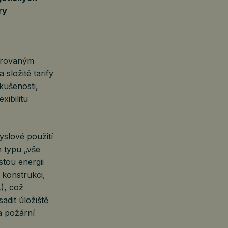
ry
egrovaným
složité tarify
kušenosti,
xibilitu
slové použití
 typu „vše
tou energii
 konstrukci,
), což
adit úložiště
a požární