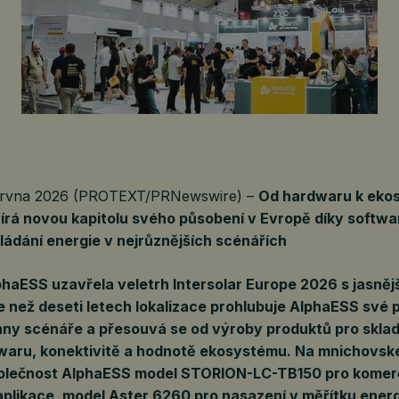
ervna 2026 (PROTEXT/PRNewswire) –
Od hardwaru k eko
rá novou kapitolu svého působení v Evropě díky softwar
kládání energie v nejrůznějších scénářích
haESS uzavřela veletrh Intersolar Europe 2026 s jasnější
e než deseti letech lokalizace prohlubuje AlphaESS své
hny scénáře a přesouvá se od výroby produktů pro skla
waru, konektivitě a hodnotě ekosystému. Na mnichovsk
polečnost AlphaESS model STORION-LC-TB150 pro komer
plikace, model Aster 6260 pro nasazení v měřítku ener