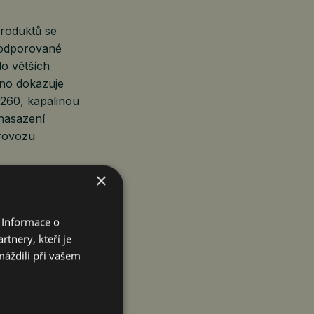
produktů se
 podporované
do větších
dno dokazuje
6260, kapalinou
nasazení
provozu
×
tředkovává jako
PI (aplikační
 Informace o
regátory
tnery, kteří je
eními
máždili při vašem
nergy, jednou
je inteligentní
více než 100
 pomáhá