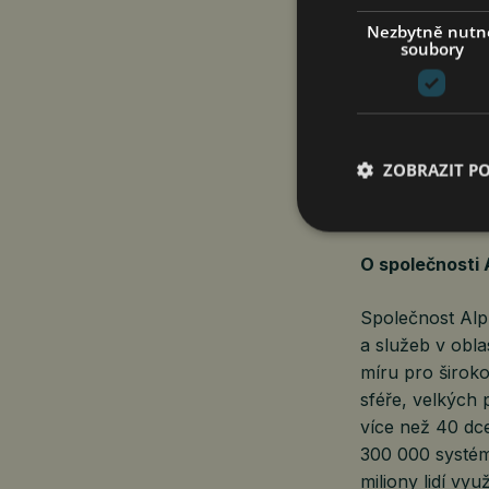
uživatelům těži
Nezbytně nutn
soubory
pomáhá partner
Širší evropské 
pobočky, expan
ZOBRAZIT P
lokalizaci, sc
energii.
O společnosti
Společnost Alp
a služeb v obla
míru pro široko
sféře, velkých 
více než 40 dce
300 000 systém
miliony lidí vyu