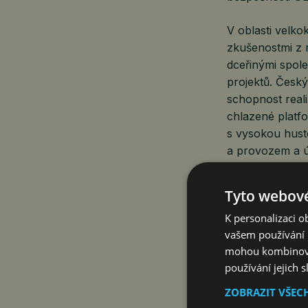
V oblasti velk
zkušenostmi z 
dceřinými spole
projektů. Český
schopnost reali
chlazené platf
s vysokou hust
a provozem a ú
Software předs
Tyto webové
propojovací vrs
K personalizaci 
programová roz
vašem používání n
energie a systé
mohou kombinovat
a aplikacemi. V
používání jejich 
z předních evro
plánování nabíj
ZOBRAZIT VŠEC
energetických 