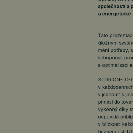
společností a 
a energetické 
Tato prezentac
úložným systémů
mění potřeby, s
schopnosti produ
a optimalizaci e
STORION-LC-TB1
v každodenních
v jednom“ s jm
přinesl do tová
výkonný díky s
odpovídá přibl
v blízkosti kaž
bezpečnosti UL