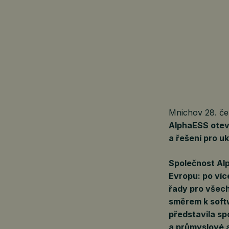
Mnichov 28. č
AlphaESS oteví
a řešení pro u
Společnost Alp
Evropu: po víc
řady pro všec
směrem k soft
představila s
a průmyslové a