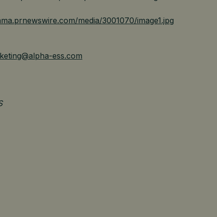
/mma.prnewswire.com/media/3001070/image1.jpg
keting@alpha-ess.com
S