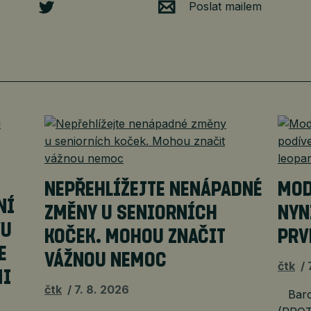
Poslat mailem
NEPŘEHLÍŽEJTE NENÁPADNÉ
MOD
NÍ
ZMĚNY U SENIORNÍCH
NYN
VU
KOČEK. MOHOU ZNAČIT
PRV
E
VÁŽNOU NEMOC
čtk
MI
čtk
7. 8. 2026
Barce