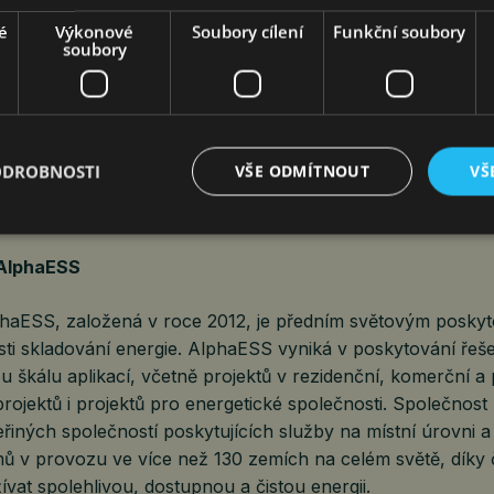
t z přidané hodnoty softwaru, tarifů a energetických trhů a
é
Výkonové
Soubory cílení
Funkční soubory
soubory
ům s integrací do čtyř týdnů.
poselství společnosti AlphaESS bylo podpořeno otevřením j
zí do Beneluxu a pokrokem v českých projektech, což po
ODROBNOSTI
VŠE ODMÍTNOUT
VŠ
hopnost dodávek a dlouhodobý závazek k přechodu Evropy 
 AlphaESS
haESS, založená v roce 2012, je předním světovým poskyt
sti skladování energie. AlphaESS vyniká v poskytování řeše
u škálu aplikací, včetně projektů v rezidenční, komerční 
projektů i projektů pro energetické společnosti. Společno
řiných společností poskytujících služby na místní úrovni a
ů v provozu ve více než 130 zemích na celém světě, dík
žívat spolehlivou, dostupnou a čistou energii.