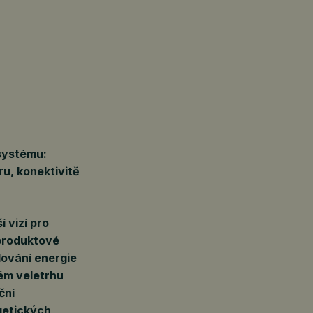
systému:
u, konektivitě
 vizí pro
 produktové
dování energie
ém veletrhu
ční
getických