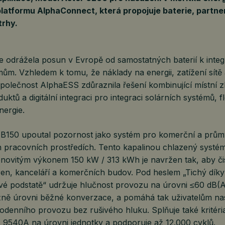
platformu AlphaConnect, která propojuje baterie, partne
trhy.
e odrážela posun v Evropě od samostatných baterií k int
m. Vzhledem k tomu, že náklady na energii, zatížení sítě a 
polečnost AlphaESS zdůraznila řešení kombinující místní z
ktů a digitální integraci pro integraci solárních systémů, fle
nergie.
50 upoutal pozornost jako systém pro komerční a průmy
 pracovních prostředích. Tento kapalinou chlazený systém
enovitým výkonem 150 kW / 313 kWh je navržen tak, aby čis
ren, kanceláří a komerčních budov. Pod heslem „Tichý díky
vé podstatě“ udržuje hlučnost provozu na úrovni ≤60 dB(A
ižně úrovni běžné konverzace, a pomáhá tak uživatelům nas
dodenního provozu bez rušivého hluku. Splňuje také kritéri
 9540A na úrovni jednotky a podporuje až 12.000 cyklů.