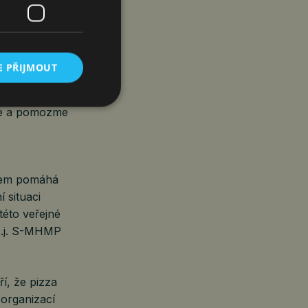
 tyto běžné
 léčbu,
Bendová
, která
E PŘIJMOUT
dce a pomozme
ětem pomáhá
 situaci
této veřejné
 č.j. S-MHMP
í, že pizza
s organizací