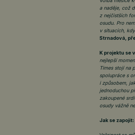
Volba měsíce k
a naděje, což 
z nejčistších f
osudu. Pro nemo
v situacích, kd
Strnadová, pře
K projektu se 
nejlepší moment
Times stojí na p
spolupráce s or
i způsobem, ja
jednoduchou příl
zakoupené srdíč
osudy vážně ne
Jak se zapojit
Veřejnost se mů