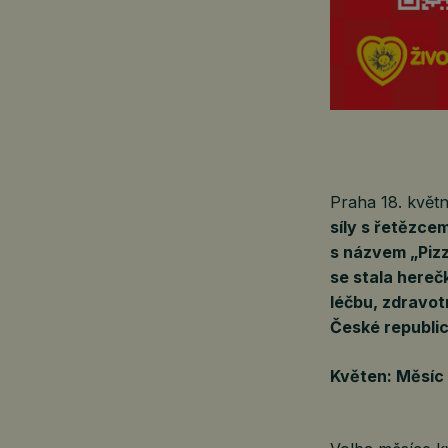
Praha 18. kvě
síly s řetězce
s názvem „Pizz
se stala hereč
léčbu, zdravot
České republic
Květen: Měsíc 