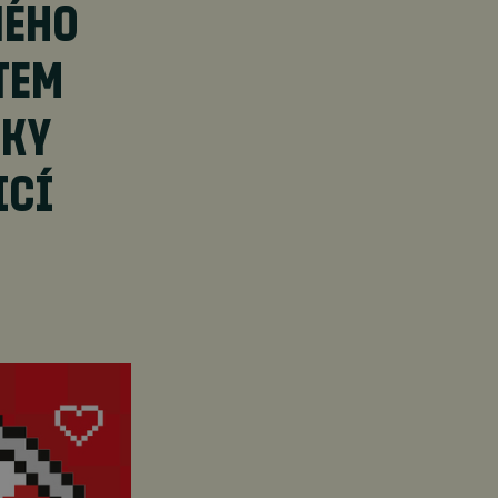
NÉHO
ĚTEM
SKY
ICÍ