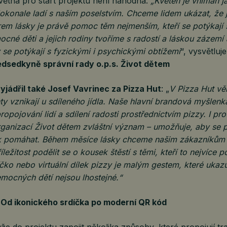
větna pro start projektu není náhodná.
„Květen je vnímán j
dokonale ladí s naším poselstvím. Chceme lidem ukázat, že
orem lásky je právě pomoc těm nejmenším, kteří se potýkají 
cné děti a jejich rodiny tvoříme s radostí a láskou zázemí
y se potýkají s fyzickými i psychickými obtížemi
“, vysvětluj
dsedkyně správní rady o.p.s. Život dětem
vyjádřil také Josef Vavrinec za Pizza Hut
: „
V Pizza Hut vě
y vznikají u sdíleného jídla. Naše hlavní brandová myšlen
ropojování lidí a sdílení radosti prostřednictvím pizzy. I p
ganizací Život dětem zvláštní význam – umožňuje, aby se p
k pomáhat. Během měsíce lásky chceme našim zákazníkům
ežitost podělit se o kousek štěstí s těmi, kteří to nejvíce p
ko nebo virtuální dílek pizzy je malým gestem, které ukaz
mocných dětí nejsou lhostejné.“
: Od ikonického srdíčka po moderní QR kód
že do projektu zapojit několika způsoby, které propojují tra