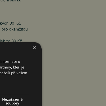
ckých 30 Kč.
y pro okamžitou
ílek za 30 Kč
×
mů, je opatřena
ře jediným
 Informace o
tnery, kteří je
máždili při vašem
odenní realitou
 z nás symbolem
 nebo
Nezařazené
soubory