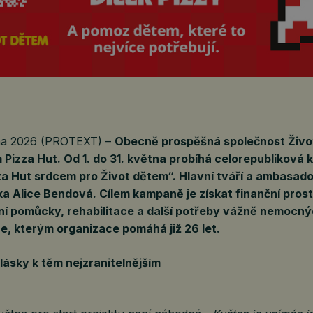
tna 2026 (PROTEXT) –
Obecně prospěšná společnost Život
m Pizza Hut. Od 1. do 31. května probíhá celorepubliková
a Hut srdcem pro Život dětem“. Hlavní tváří a ambasado
ka Alice Bendová. Cílem kampaně je získat finanční pros
ní pomůcky, rehabilitace a další potřeby vážně nemocný
e, kterým organizace pomáhá již 26 let.
lásky k těm nejzranitelnějším