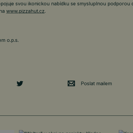
opojuje svou ikonickou nabídku se smysluplnou podporou dě
 na
www.pizzahut.cz
.
em o.p.s.
Poslat mailem