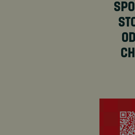
SPO
STO
OD
CH