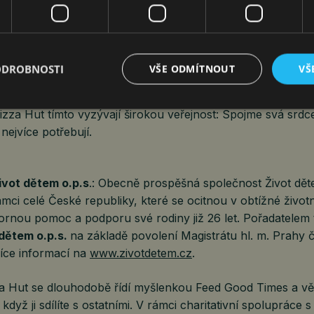
ojekt mohou rodiny u společného stolu pomoci těm, kteří o
ejí. Každý příspěvek se promění v prostředky na nezbytnou
 zdravotní pomůcky
,“ dodává ambasadorka projektu
Alice 
ODROBNOSTI
VŠE ODMÍTNOUT
VŠ
ktivně zapojila.
Pizza Hut tímto vyzývají širokou veřejnost: Spojme svá sr
nejvíce potřebují.
ivot dětem o.p.s
.: Obecně prospěšná společnost Život d
i celé České republiky, které se ocitnou v obtížné životní
ornou pomoc a podporu své rodiny již 26 let. Pořadatelem 
 dětem o.p.s.
na základě povolení Magistrátu hl. m. Prahy
íce informací na
www.zivotdetem.cz
.
za Hut se dlouhodobě řídí myšlenkou Feed Good Times a věř
když ji sdílíte s ostatními. V rámci charitativní spolupráce 