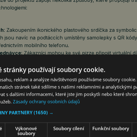
chnologiemi:
ch
: Zakoupením ikonického plastového srdíčka za symboli
ch jsou navíc na podtáccích umístěny samolepky s QR kód
ednictvím mobilního telefonu.
bjednávce
: Zákazníci mohou ke své pizze připojit virtuální d
celou virtuální pizzu v hodnotě 240 Kč.
ice
: Každá krabice s pizzou, která k zákazníkům dorazí do
 stránky používají soubory cookie.
molepkou s QR kódem. Pomoci tak lze i během rodinné veče
obsahu, reklam a analýze návštěvnosti používáme soubory cookie.
 kódu přímo z obalu pizzy.
ašich stránek také sdílíme s našimi reklamními a analytickými par
 s dalšími informacemi, které jste jim poskytli nebo které shro
dává smysl u každého stolu
služeb.
Zásady ochrany osobních údajů
ňuje kontrast mezi běžnými radostmi zdravých rodin a každ
HNY PARTNERY
(1650) →
ými dětmi. Společný oběd či večeře u pizzy je pro většinu
dětí s vážným onemocněním je však kvůli přísným dietám
é
Výkonové
Soubory cílení
Funkční soubory
soubory
zením o tyto zážitky ochuzeno.