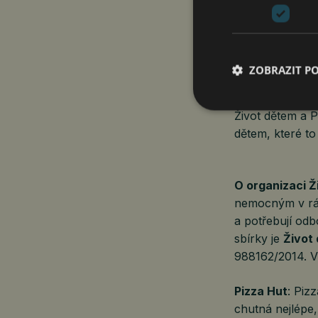
„
Skrze tento pr
zážitky přicház
rehabilitace či
ZOBRAZIT P
se do kampaně a
Život dětem a 
dětem, které to 
O organizaci Ž
nemocným v rámc
a potřebují odb
sbírky je
Život
988162/2014. V
Pizza Hut
: Piz
chutná nejlépe, 