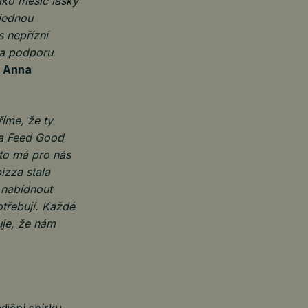
ako měsíc lásky
 jednou
s nepřízní
 a podporu
e
Anna
říme, že ty
ka Feed Good
roto má pro nás
izza stala
 nabídnout
otřebují. Každé
uje, že nám
diční sbírku