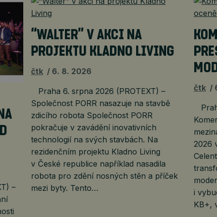
“WALTER” V AKCI NA
KOM
PROJEKTU KLADNO LIVING
PRE
MOD
čtk
6. 8. 2026
čtk
Praha 6. srpna 2026 (PROTEXT) –
Společnost PORR nasazuje na stavbě
Praha
NA
zdicího robota Společnost PORR
Komerč
pokračuje v zavádění inovativních
LD
mezin
technologií na svých stavbách. Na
2026 v
rezidenčním projektu Kladno Living
Celent
v České republice například nasadila
transf
robota pro zdění nosných stěn a příček
moder
T) –
mezi byty. Tento…
i vybu
ní
KB+, v
osti