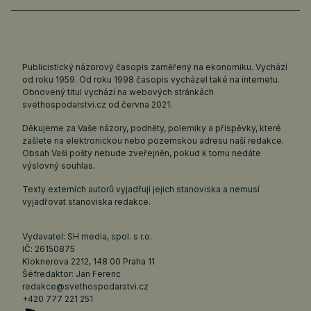
Publicistický názorový časopis zaměřený na ekonomiku. Vychází
od roku 1959. Od roku 1998 časopis vycházel také na internetu.
Obnovený titul vychází na webových stránkách
svethospodarstvi.cz
od června 2021.
Děkujeme za Vaše názory, podněty, polemiky a příspěvky, které
zašlete na elektronickou nebo pozemskou adresu naší redakce.
Obsah Vaší pošty nebude zveřejněn, pokud k tomu nedáte
výslovný souhlas.
Texty externích autorů vyjadřují jejich stanoviska a nemusí
vyjadřovat stanoviska redakce.
Vydavatel: SH media, spol. s r.o.
IČ: 26150875
Kloknerova 2212, 148 00 Praha 11
Šéfredaktor: Jan Ferenc
redakce@svethospodarstvi.cz
+420 777 221 251