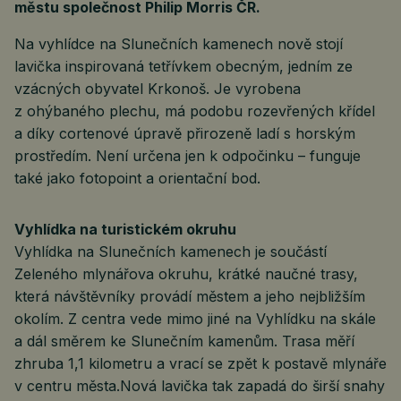
městu společnost Philip Morris ČR.
Na vyhlídce na Slunečních kamenech nově stojí
lavička inspirovaná tetřívkem obecným, jedním ze
vzácných obyvatel Krkonoš. Je vyrobena
z ohýbaného plechu, má podobu rozevřených křídel
a díky cortenové úpravě přirozeně ladí s horským
prostředím. Není určena jen k odpočinku – funguje
také jako fotopoint a orientační bod.
Vyhlídka na turistickém okruhu
Vyhlídka na Slunečních kamenech je součástí
Zeleného mlynářova okruhu, krátké naučné trasy,
která návštěvníky provádí městem a jeho nejbližším
okolím. Z centra vede mimo jiné na Vyhlídku na skále
a dál směrem ke Slunečním kamenům. Trasa měří
zhruba 1,1 kilometru a vrací se zpět k postavě mlynáře
v centru města.Nová lavička tak zapadá do širší snahy