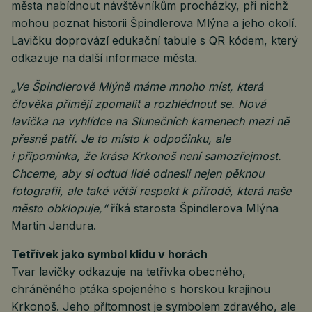
města nabídnout návštěvníkům procházky, při nichž
mohou poznat historii Špindlerova Mlýna a jeho okolí.
Lavičku doprovází edukační tabule s QR kódem, který
odkazuje na další informace města.
„Ve Špindlerově Mlýně máme mnoho míst, která
člověka přimějí zpomalit a rozhlédnout se. Nová
lavička na vyhlídce na Slunečních kamenech mezi ně
přesně patří. Je to místo k odpočinku, ale
i připomínka, že krása Krkonoš není samozřejmost.
Chceme, aby si odtud lidé odnesli nejen pěknou
fotografii, ale také větší respekt k přírodě, která naše
město obklopuje,“
říká starosta Špindlerova Mlýna
Martin Jandura.
Tetřívek jako symbol klidu v horách
Tvar lavičky odkazuje na tetřívka obecného,
chráněného ptáka spojeného s horskou krajinou
Krkonoš. Jeho přítomnost je symbolem zdravého, ale