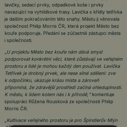
lavičky, sedací prvky, odpadkové koše i prvky
navazující na vyhlídkové trasy. Lavička s křídly tetřívka
je dalším pokračováním této snahy. Městu ji věnovala
společnost Philip Morris ČR, která projekt Město bez
kouře podporuje. Předání se zúčastnili zástupci města
i společnosti.
„U projektu Město bez kouře nám dává smysl
podporovat konkrétní věci, které zůstávají ve veřejném
prostoru a lidé je mohou každý den používat. Lavička
Tetřívek je drobný prvek, ale nese silné sdělení: zve
k odpočinku, ukazuje krásu místa a zároveň
připomíná, že zdravější prostředí začíná ohleduplností.
K městu, k lidem kolem nás i k přírodě,“
komentuje
spolupráci Růžena Rousková ze společnosti Philip
Morris ČR.
„Kultivace veřejného prostoru je pro Špindlerův Mlýn