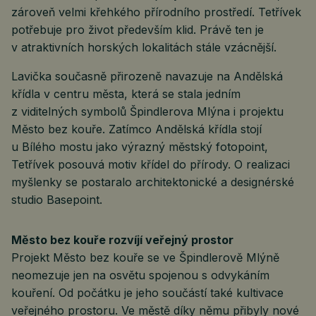
zároveň velmi křehkého přírodního prostředí. Tetřívek
potřebuje pro život především klid. Právě ten je
v atraktivních horských lokalitách stále vzácnější.
Lavička současně přirozeně navazuje na Andělská
křídla v centru města, která se stala jedním
z viditelných symbolů Špindlerova Mlýna i projektu
Město bez kouře. Zatímco Andělská křídla stojí
u Bílého mostu jako výrazný městský fotopoint,
Tetřívek posouvá motiv křídel do přírody. O realizaci
myšlenky se postaralo architektonické a designérské
studio Basepoint.
Město bez kouře rozvíjí veřejný prostor
Projekt Město bez kouře se ve Špindlerově Mlýně
neomezuje jen na osvětu spojenou s odvykáním
kouření. Od počátku je jeho součástí také kultivace
veřejného prostoru. Ve městě díky němu přibyly nové