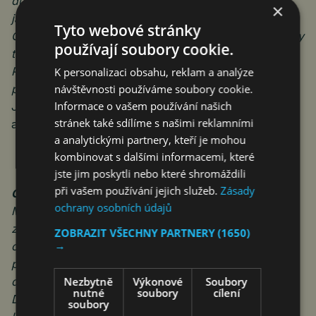
důležitá. Právě úroveň a vzhled města totiž ovlivňují,
×
jak se tu budou cítit jeho obyvatelé i návštěvníci.
Tyto webové stránky
Chceme, aby lidé byli na naše horské město hrdí a aby
používají soubory cookie.
turisté odjížděli s pocitem, že se k nám chtějí vracet.
Partnerství, jako je projekt Město bez kouře, nám
K personalizaci obsahu, reklam a analýze
návštěvnosti používáme soubory cookie.
pomáhají tuto představu postupně naplňovat,“
řekla
Informace o vašem používání našich
Jitka Hronešová, vedoucí komise cestovního ruchu
stránek také sdílíme s našimi reklamními
a radní města Špindlerův Mlýn.
a analytickými partnery, kteří je mohou
kombinovat s dalšími informacemi, které
jste jim poskytli nebo které shromáždili
při vašem používání jejich služeb.
Zásady
O projektu Město bez kouře
ochrany osobních údajů
Město bez kouře je iniciativa zaměřená na podporu
zdravějšího životního stylu, osvětu v oblasti
ZOBRAZIT VŠECHNY PARTNERY
(1650)
→
omezování kouření cigaret a kultivaci veřejného
prostoru. Špindlerův Mlýn se do projektu připojil jako
Nezbytně
Výkonové
Soubory
druhé město v České republice po Karlových Varech.
nutné
soubory
cílení
Do iniciativy se zapojily také Český Krumlov a Kutná
soubory