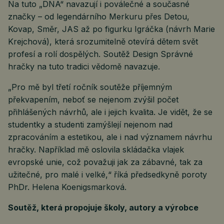
Na tuto „DNA“ navazují i poválečné a současné
značky – od legendárního Merkuru přes Detou,
Kovap, Směr, JAS až po figurku Igráčka (návrh Marie
Krejchová), která srozumitelně otevírá dětem svět
profesí a rolí dospělých. Soutěž Design Správné
hračky na tuto tradici vědomě navazuje.
„Pro mě byl třetí ročník soutěže příjemným
překvapením, neboť se nejenom zvýšil počet
přihlášených návrhů, ale i jejich kvalita. Je vidět, že se
studentky a studenti zamýšlejí nejenom nad
zpracováním a estetikou, ale i nad významem návrhu
hračky. Například mě oslovila skládačka vlajek
evropské unie, což považuji jak za zábavné, tak za
užitečné, pro malé i velké,“ říká předsedkyně poroty
PhDr. Helena Koenigsmarková.
Soutěž, která propojuje školy, autory a výrobce