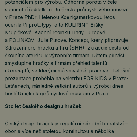
potenciálem pro výrobu. Odborná porota v čele
s emeritní ředitelkou Uměleckoprůmyslového musea
v Praze PhDr. Helenou Koenigsmarkovou letos
ocenila tři prototypy, a to KULIRINT Elišky
Krupičkové, Kachní rodinku Lindy Turbové
a POLÍNKOVI Julie Půtové. Koncept, který připravuje
Sdružení pro hračku a hru (SHH), zkracuje cestu od
školního ateliéru k výrobním firmám. Dětem přináší
smysluplné hračky a firmám přehled talentů
i konceptů, se kterými má smysl dál pracovat. Letošní
prezentace proběhla na veletrhu FOR KIDS v Praze-
Letňanech, následné setkání autorů s výrobci dnes
hostí Uměleckoprůmyslové museum v Praze.
Sto let českého designu hraček
Český design hraček je regulérní národní bohatství –
obor s více než stoletou kontinuitou a několika