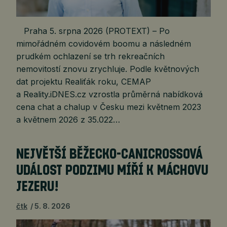
Praha 5. srpna 2026 (PROTEXT) – Po
mimořádném covidovém boomu a následném
prudkém ochlazení se trh rekreačních
nemovitostí znovu zrychluje. Podle květnových
dat projektu Realiťák roku, CEMAP
a Reality.iDNES.cz vzrostla průměrná nabídková
cena chat a chalup v Česku mezi květnem 2023
a květnem 2026 z 35.022…
NEJVĚTŠÍ BĚŽECKO-CANICROSSOVÁ
UDÁLOST PODZIMU MÍŘÍ K MÁCHOVU
JEZERU!
čtk
5. 8. 2026