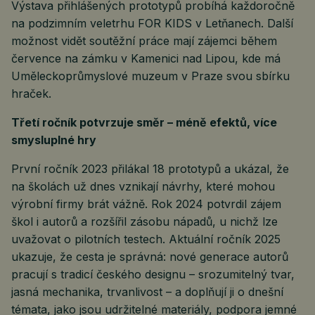
Výstava přihlášených prototypů probíhá každoročně
na podzimním veletrhu FOR KIDS v Letňanech. Další
možnost vidět soutěžní práce mají zájemci během
července na zámku v Kamenici nad Lipou, kde má
Uměleckoprůmyslové muzeum v Praze svou sbírku
hraček.
Třetí ročník potvrzuje směr – méně efektů, více
smysluplné hry
První ročník 2023 přilákal 18 prototypů a ukázal, že
na školách už dnes vznikají návrhy, které mohou
výrobní firmy brát vážně. Rok 2024 potvrdil zájem
škol i autorů a rozšířil zásobu nápadů, u nichž lze
uvažovat o pilotních testech. Aktuální ročník 2025
ukazuje, že cesta je správná: nové generace autorů
pracují s tradicí českého designu – srozumitelný tvar,
jasná mechanika, trvanlivost – a doplňují ji o dnešní
témata, jako jsou udržitelné materiály, podpora jemné