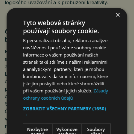
logického uvažování a k probuzení kreativity.
×
Tyto webové stránky
používají soubory cookie.
Členové odborné porty soutěže Design Správné
hračky
K personalizaci obsahu, reklam a analýze
návštěvnosti používáme soubory cookie.
Mgr. Jitka Oboňová, vedoucí oboru Tvorba hraček
Informace o vašem používání našich
a herních předmětů – Střední škola průmyslová
stránek také sdílíme s našimi reklamními
a umělecká, příspěvková organizace Opava, ak. mal.
a analytickými partnery, kteří je mohou
Lubomír Anlauf, zástupce ředitele pro umělecké
kombinovat s dalšími informacemi, které
obory – Střední škola průmyslová a umělecká,
jste jim poskytli nebo které shromáždili
příspěvková organizace Opava, Pavel Krejčí, vedoucí
při vašem používání jejich služeb.
Zásady
oboru Scénická, interiérová a výstavní tvorba –
ochrany osobních údajů
Střední uměleckoprůmyslová škola sv. Anežky České
ZOBRAZIT VŠECHNY PARTNERY
(1650)
Český Krumlov, MgA. Tereza Bečvářová, zástupce
→
vedoucího oboru Scénická, interiérová a výstavní
tvorba – Střední uměleckoprůmyslová škola
Nezbytně
Výkonové
Soubory
sv. Anežky České Český Krumlov, Mgr. Renáta
nutné
soubory
cílení