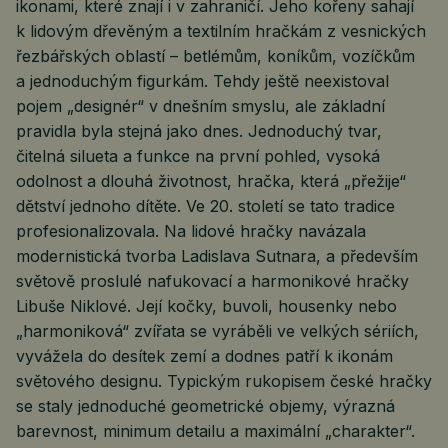
ikonami, které znají i v zahraničí. Jeho kořeny sahají
k lidovým dřevěným a textilním hračkám z vesnických
řezbářských oblastí – betlémům, koníkům, vozíčkům
a jednoduchým figurkám. Tehdy ještě neexistoval
pojem „designér“ v dnešním smyslu, ale základní
pravidla byla stejná jako dnes. Jednoduchý tvar,
čitelná silueta a funkce na první pohled, vysoká
odolnost a dlouhá životnost, hračka, která „přežije“
dětství jednoho dítěte. Ve 20. století se tato tradice
profesionalizovala. Na lidové hračky navázala
modernistická tvorba Ladislava Sutnara, a především
světově proslulé nafukovací a harmonikové hračky
Libuše Niklové. Její kočky, buvoli, housenky nebo
„harmoniková“ zvířata se vyráběli ve velkých sériích,
vyvážela do desítek zemí a dodnes patří k ikonám
světového designu. Typickým rukopisem české hračky
se staly jednoduché geometrické objemy, výrazná
barevnost, minimum detailu a maximální „charakter“.