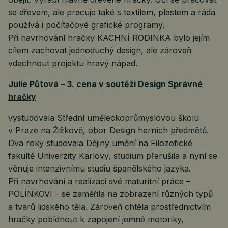
se dřevem, ale pracuje také s textilem, plastem a ráda
používá i počítačové grafické programy.
Při navrhování hračky KACHNÍ RODINKA bylo jejím
cílem zachovat jednoduchý design, ale zároveň
vdechnout projektu hravý nápad.
Julie Půtová – 3. cena v soutěži Design Správné
hračky
vystudovala Střední uměleckoprůmyslovou školu
v Praze na Žižkově, obor Design herních předmětů.
Dva roky studovala Dějiny umění na Filozofické
fakultě Univerzity Karlovy, studium přerušila a nyní se
věnuje intenzivnímu studiu španělského jazyka.
Při navrhování a realizaci své maturitní práce –
POLÍNKOVI – se zaměřila na zobrazení různých typů
a tvarů lidského těla. Zároveň chtěla prostřednictvím
hračky pobídnout k zapojení jemné motoriky,