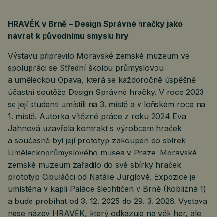
HRAVĚK v Brně – Design Správné hračky jako
návrat k původnímu smyslu hry
Výstavu připravilo Moravské zemské muzeum ve
spolupráci se Střední školou průmyslovou
a uměleckou Opava, která se každoročně úspěšně
účastní soutěže Design Správné hračky. V roce 2023
se její studenti umístili na 3. místě a v loňském roce na
1. místě. Autorka vítězné práce z roku 2024 Eva
Jahnová uzavřela kontrakt s výrobcem hraček
a současně byl její prototyp zakoupen do sbírek
Uměleckoprůmyslového musea v Praze. Moravské
zemské muzeum zařadilo do své sbírky hraček
prototyp Cibuláčci od Natálie Jurglové. Expozice je
umístěna v kapli Paláce šlechtičen v Brně (Kobližná 1)
a bude probíhat od 3. 12. 2025 do 29. 3. 2026. Výstava
nese název HRAVĚK, který odkazuje na věk her, ale