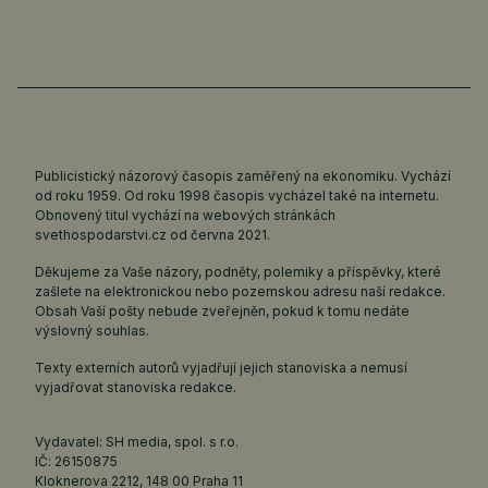
Publicistický názorový časopis zaměřený na ekonomiku. Vychází
od roku 1959. Od roku 1998 časopis vycházel také na internetu.
Obnovený titul vychází na webových stránkách
svethospodarstvi.cz
od června 2021.
Děkujeme za Vaše názory, podněty, polemiky a příspěvky, které
zašlete na elektronickou nebo pozemskou adresu naší redakce.
Obsah Vaší pošty nebude zveřejněn, pokud k tomu nedáte
výslovný souhlas.
Texty externích autorů vyjadřují jejich stanoviska a nemusí
vyjadřovat stanoviska redakce.
Vydavatel: SH media, spol. s r.o.
IČ: 26150875
Kloknerova 2212, 148 00 Praha 11