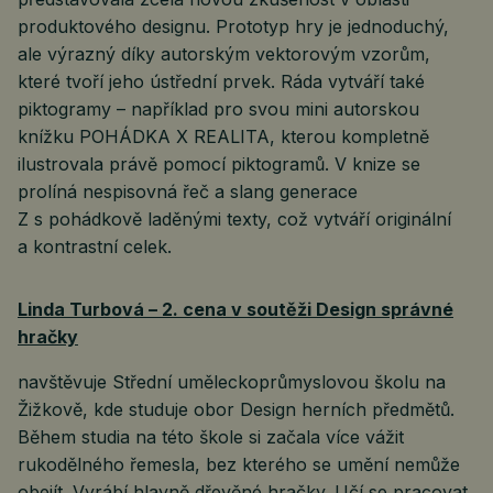
produktového designu. Prototyp hry je jednoduchý,
ale výrazný díky autorským vektorovým vzorům,
které tvoří jeho ústřední prvek. Ráda vytváří také
piktogramy – například pro svou mini autorskou
knížku POHÁDKA X REALITA, kterou kompletně
ilustrovala právě pomocí piktogramů. V knize se
prolíná nespisovná řeč a slang generace
Z s pohádkově laděnými texty, což vytváří originální
a kontrastní celek.
Linda Turbová – 2. cena v soutěži Design správné
hračky
navštěvuje Střední uměleckoprůmyslovou školu na
Žižkově, kde studuje obor Design herních předmětů.
Během studia na této škole si začala více vážit
rukodělného řemesla, bez kterého se umění nemůže
obejít. Vyrábí hlavně dřevěné hračky. Učí se pracovat