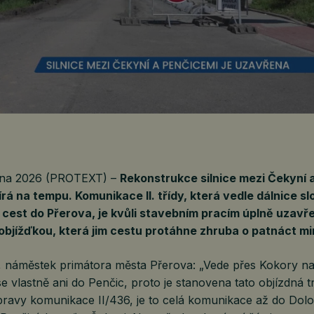
ětna 2026 (PROTEXT) –
Rekonstrukce silnice mezi Čekyní 
rá na tempu. Komunikace II. třídy, která vedle dálnice sl
 cest do Přerova, je kvůli stavebním pracím úplně uzavřen
 objížďkou, která jim cestu protáhne zhruba o patnáct mi
, náměstek primátora města Přerova: „Vede přes Kokory n
e vlastně ani do Penčic, proto je stanovena tato objízdná t
pravy komunikace II/436, je to celá komunikace až do Dolo