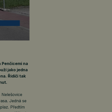
a Penčicemi na
ouží jako jedna
a. Řidiči tak
nut.
a Nelešovice
rasa. Jedná se
plaz. Předtím