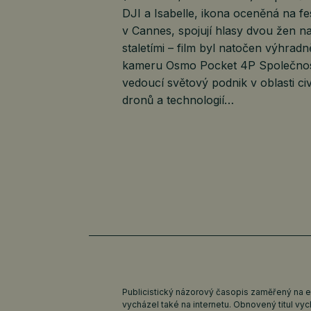
DJI a Isabelle, ikona oceněná na fe
v Cannes, spojují hlasy dvou žen na
staletími – film byl natočen výhradn
kameru Osmo Pocket 4P Společnos
vedoucí světový podnik v oblasti civ
dronů a technologií…
Publicistický názorový časopis zaměřený na 
vycházel také na internetu. Obnovený titul v