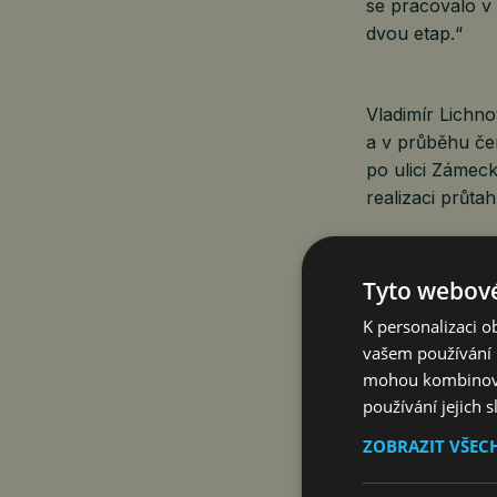
se pracovalo v 
dvou etap.“
Vladimír Lichn
a v průběhu če
po ulici Zámeck
realizaci průtah
Tomáš Navrátil
na druhou stra
Tyto webové
snažili jsme se
K personalizaci 
dopravní obslu
vašem používání n
ranní spoje, aby
mohou kombinovat
používání jejich 
Cesta už byla 
a zálivy pro a
ZOBRAZIT VŠEC