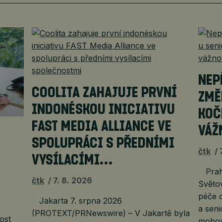
NEP
COOLITA ZAHAJUJE PRVNÍ
ZMĚ
INDONÉSKOU INICIATIVU
KOČ
FAST MEDIA ALLIANCE VE
VÁŽ
É
SPOLUPRÁCI S PŘEDNÍMI
čtk
VYSÍLACÍMI…
Praha
čtk
7. 8. 2026
Světov
péče o
Jakarta 7. srpna 2026
a seni
(PROTEXT/PRNewswire) – V Jakartě byla
ost
mohou