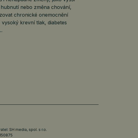
, hubnutí nebo změna chování,
lizovat chronické onemocnění
, vysoký krevní tlak, diabetes
é…
tel: SH media, spol. s r.o.
6150875