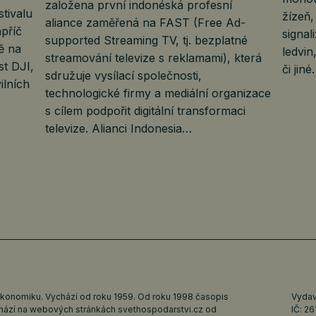
založena první indonéská profesní
stivalu
žízeň
aliance zaměřená na FAST (Free Ad-
příč
signa
supported Streaming TV, tj. bezplatné
ě na
ledvin
streamování televize s reklamami), která
t DJI,
či jin
sdružuje vysílací společnosti,
ilních
technologické firmy a mediální organizace
s cílem podpořit digitální transformaci
televize. Alianci Indonesia…
ekonomiku. Vychází od roku 1959. Od roku 1998 časopis
Vydava
ychází na webových stránkách
svethospodarstvi.cz
od
IČ: 2