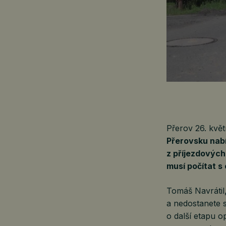
Přerov 26. kv
Přerovsku nabí
z příjezdových
musí počítat s
Tomáš Navrátil
a nedostanete s
o další etapu o