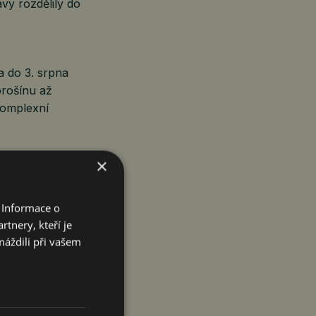
vy rozdělily do
a do 3. srpna
orošínu až
 komplexní
o občany, ale
×
e to zvládnou,
achována
 Informace o
c přidávali
tnery, kteří je
máždili při vašem
nové chodníky
st provozu.