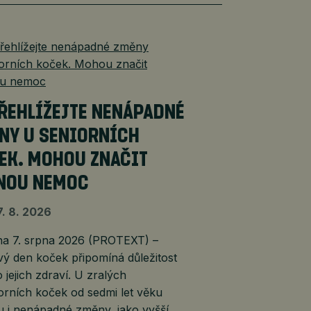
ŘEHLÍŽEJTE NENÁPADNÉ
NY U SENIORNÍCH
EK. MOHOU ZNAČIT
NOU NEMOC
7. 8. 2026
 7. srpna 2026 (PROTEXT) –
ý den koček připomíná důležitost
 jejich zdraví. U zralých
orních koček od sedmi let věku
 i nenápadné změny, jako vyšší